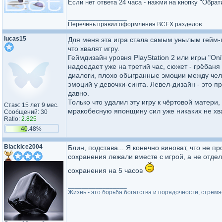
Если нет ответа 24 часа - нажми на кнопку "Обра
_________________
Перечень правил оформления ВСЕХ разделов
lucas15
Для меня эта игра стала самым унылым гейм-пр
что хвалят игру.
Геймдизайн уровня PlayStation 2 или игры "On
надоедает уже на третий час, сюжет - грёбан
диалоги, плохо обыгранные эмоции между че
эмоций у девочки-синта. Левел-дизайн - это п
давно.
Только что удалил эту игру к чёртовой матер
Стаж: 15 лет 9 мес.
мракобесную японщину сил уже никаких не хва
Сообщений: 30
Ratio:
2.825
40.48%
BlackIce2004
Блин, подстава... Я конечно виноват, что не п
сохранения лежали вместе с игрой, а не отде
сохранения на 5 часов
_________________
Жизнь - это борьба богатства и порядочности, стремя