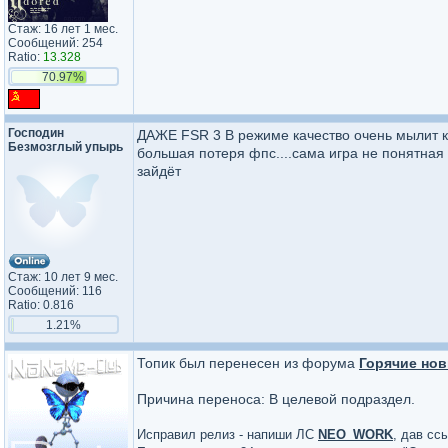
Стаж: 16 лет 1 мес.
Сообщений: 254
Ratio:
13.328
70.97%
Господин
ДАЖЕ FSR 3 В режиме качество очень мылит ка
Безмозглый упырь
большая потеря фпс....сама игра не понятная 
зайдёт
Стаж: 10 лет 9 мес.
Сообщений: 116
Ratio: 0.816
1.21%
Топик был перенесен из форума
Горячие нов
Причина переноса: В целевой подраздел.
Исправил релиз - напиши ЛС
NEO_WORK
, дав сс