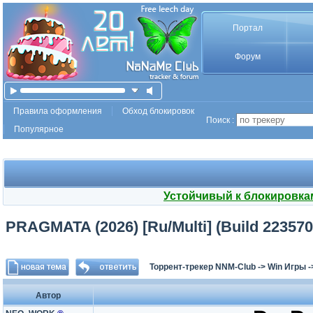
Портал
Форум
Правила оформления
Обход блокировок
Поиск :
Популярное
Устойчивый к блокировка
PRAGMATA (2026) [Ru/Multi] (Build 2235708
Торрент-трекер NNM-Club
->
Win Игры
-
Автор