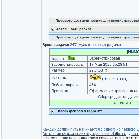
Просмотр доступен только для зарегистрирова
Особенности релиза:
Просмотр доступен только для зарегистрирова
Время раздачи:
24/7 (мультитрекерная раздача)
[NNMC
Зарегистрирован
Торрент:
Зарегистрирован:
17 Май 2026 05:28:51
Размер:
29.3 GB
(
)
Рейтинг:
(Голосов:
148
)
Поблагодарили:
454
Проверка:
Оформление проверено мод
Сбор средств на диск
Как cкачать
·
Список файлов в торренте
_________________
Каждый долгий путь начинается с одного - с первого ша
Антология классических шутеров от id Software
|
Для т
рекомендации по оформлению раздач в разделе Игр