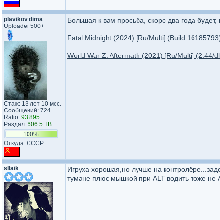
plavikov dima
Большая к вам просьба, скоро два года будет,
Uploader 500+
Fatal Midnight (2024) [Ru/Multi] (Build 1618579
World War Z: Aftermath (2021) [Ru/Multi] (2.44/d
Стаж: 13 лет 10 мес.
Сообщений: 724
Ratio:
93.895
Раздал:
606.5 TB
100%
Откуда: СССР
sllaik
Игруха хорошая,но лучше на контролёре...задо
тумане плюс мышкой при ALT водить тоже не А