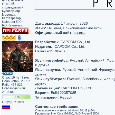
NEO_WORK
®
Строгий,
справедливый,
Куратор Игр
Меценат,
Реставратор,
Uploader 500+
Дата выхода:
17 апреля 2026
RG Releasers
Жанр:
Экшены, Приключенческие игры
Официальный сайт:
ссылка
Разработчик:
CAPCOM Co., Ltd.
Издатель:
CAPCOM Co., Ltd.
Релиз от:
Other s
Язык интерфейса:
Русский, Английский, Фра
и другие
Язык озвучки:
Русский, Английский, Француз
другие
Стаж: 19 лет 3 мес.
Язык субтитров:
Русский, Английский, Франц
Сообщений: 20097
другие
Ratio:
437.821
Локализация:
CAPCOM Co., Ltd.
Поблагодарили:
2198402
Версия:
Build 22357085
100%
Тип издания:
Repack
Откуда: Россия
Системные требования:
Операционная система: Windows 10, 11 (
х64
)
Процессор: Intel Core i5-8500, AMD Ryzen 5 3500