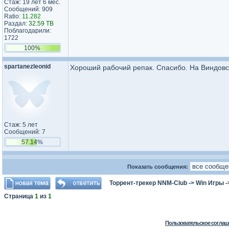
Стаж: 19 лет 6 мес.
Сообщений: 909
Ratio:
11.282
Раздал:
32.59 TB
Поблагодарили:
1722
100%
spartanezleonid
Хороший рабочий репак. Спасибо. На Виндовс 
Стаж: 5 лет
Сообщений: 7
57.14%
Показать сообщения:
Торрент-трекер NNM-Club
->
Win Игры
-
Страница
1
из
1
Пользовательское соглаш