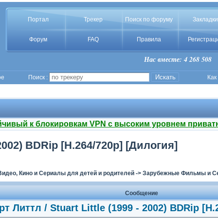
Портал
Трекер
Поиск по форуму
Закладки
Форум
FAQ
Правила
Регистрац
Нас вместе: 4 268 508
ое
Поиск :
Как
йчивый к блокировкам VPN с высоким уровнем приват
 2002) BDRip [H.264/720p] [Дилогия]
Видео, Кино и Сериалы для детей и родителей
->
Зарубежные Фильмы и Се
Сообщение
т Литтл / Stuart Little (1999 - 2002) BDRip [H