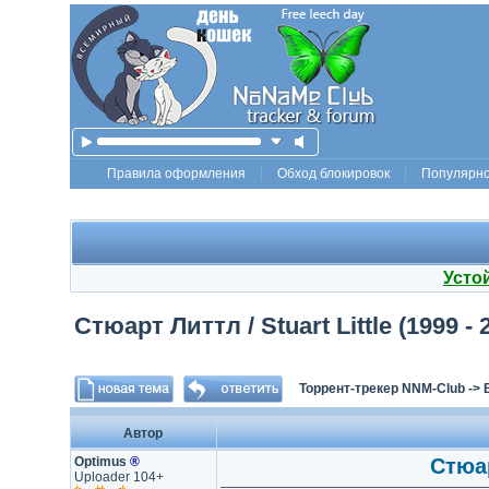
Правила оформления
Обход блокировок
Популярн
Усто
Стюарт Литтл / Stuart Little (1999 -
Торрент-трекер NNM-Club
->
Автор
Optimus
®
Стюар
Uploader 104+