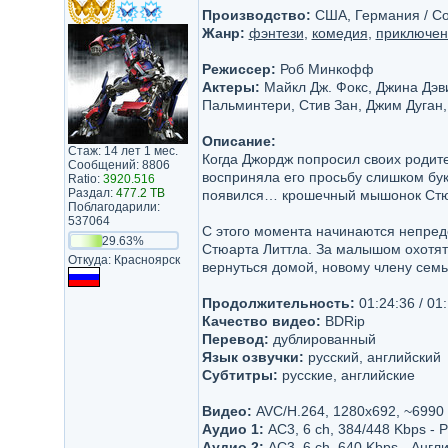
Производство:
США, Германия / Col
Жанр:
фэнтези
,
комедия
,
приключен
Режиссер:
Роб Минкофф
Актеры:
Майкл Дж. Фокс, Джина Дэви
Пальминтери, Стив Зан, Джим Дуган,
Описание:
Стаж: 14 лет 1 мес.
Когда Джордж попросил своих родите
Сообщений: 8806
восприняла его просьбу слишком бук
Ratio:
3920.516
Раздал:
477.2 TB
появился… крошечный мышонок Стюар
Поблагодарили:
537064
С этого момента начинаются непред
29.63%
Стюарта Литтла. За малышом охотятс
Откуда: Красноярск
вернуться домой, новому члену семь
Продолжительность:
01:24:36 / 01
Качество видео:
BDRip
Перевод:
дублированный
Язык озвучки:
русский, английский
Субтитры:
русские, английские
Видео:
AVC/H.264, 1280x692, ~6990 
Аудио 1:
AC3, 6 ch, 384/448 Kbps - 
Аудио 2:
AC3, 6 ch, 640 Kbps - Англ