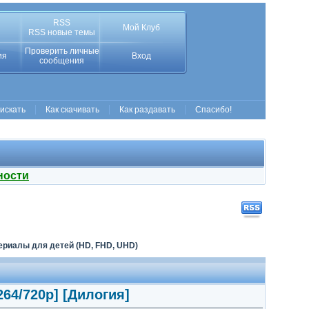
RSS
Мой Клуб
RSS новые темы
Проверить личные
ия
Вход
сообщения
 искать
Как скачивать
Как раздавать
Спасибо!
ности
риалы для детей (HD, FHD, UHD)
.264/720p] [Дилогия]