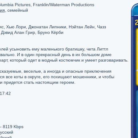
umbia Pictures, Franklin/Waterman Productions
ия
, семейный
с, Хью Лори, Джонатан Липники, Нэйтан Лейн, Чазз
 Дэвид Алан Грир, Бруно Кёрби
лей усыновить ему маленького братишку, чета Литтл
вально. И в один прекрасный день в их большом доме
т, который одет в модный костюмчик и умеет разговаривать.
сказуемые, веселые, а иногда и опасные приключения
я все коты в округе, его похищают мошенники, и чтобы
и придется стать настоящим героем.
:17:42
- 8119 Kbps
Русский
ийский