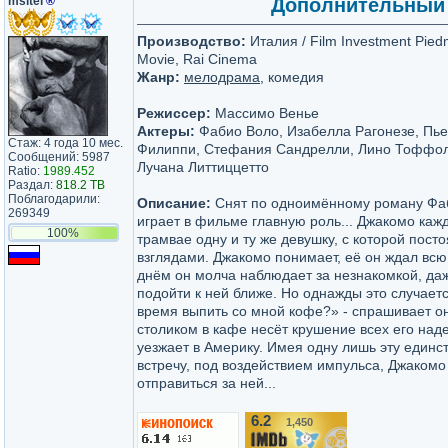
msltel
®
Дополнительный де
Производство:
Италия / Film Investment Piedm
Movie, Rai Cinema
Жанр:
мелодрама
, комедия
Режиссер:
Массимо Венье
Актеры:
Фабио Воло, Изабелла Рагонезе, Пье
Стаж: 4 года 10 мес.
Филиппи, Стефания Сандрелли, Лино Тоффоло
Сообщений: 5987
Лучана Литтиццетто
Ratio:
1989.452
Раздал:
818.2 TB
Поблагодарили:
Описание:
Снят по одноимённому роману Фаб
269349
играет в фильме главную роль... Джакомо каж
100%
трамвае одну и ту же девушку, с которой пос
взглядами. Джакомо понимает, её он ждал всю
днём он молча наблюдает за незнакомкой, да
подойти к ней ближе. Но однажды это случаетс
время выпить со мной кофе?» - спрашивает он
столиком в кафе несёт крушение всех его над
уезжает в Америку. Имея одну лишь эту единс
встречу, под воздействием импульса, Джаком
отправиться за ней...
6.2
1,450
/10