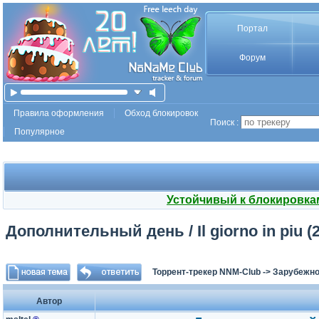
Портал
Форум
Правила оформления
Обход блокировок
Поиск :
Популярное
Устойчивый к блокировка
Дополнительный день / Il giorno in piu (
Торрент-трекер NNM-Club
->
Зарубежно
Автор