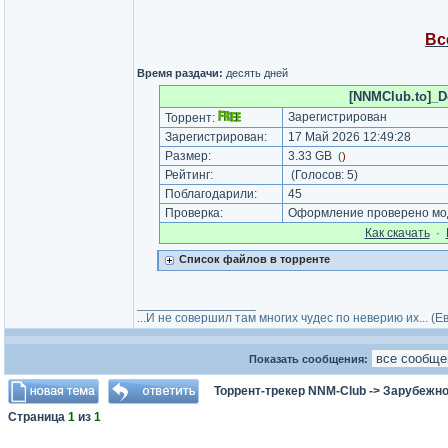
Вс
Время раздачи:
десять дней
[NNMClub.to]_Do
Зарегистрирован
Торрент:
Зарегистрирован:
17 Май 2026 12:49:28
Размер:
3.33 GB
(
)
Рейтинг:
(Голосов:
5
)
Поблагодарили:
45
Проверка:
Оформление проверено мод
Как cкачать
·
Список файлов в торренте
_________________
...И не совершил там многих чудес по неверию их... (
Показать сообщения:
Торрент-трекер NNM-Club
->
Зарубежно
Страница
1
из
1