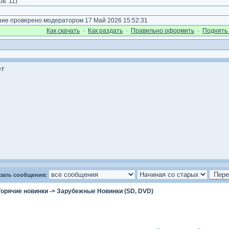
ов:
11
)
е проверено модератором 17 Май 2026 15:52:31
Как cкачать
·
Как раздать
·
Правильно оформить
·
Поднять 
ет
зать сообщения:
Горячие новинки
->
Зарубежные Новинки (SD, DVD)