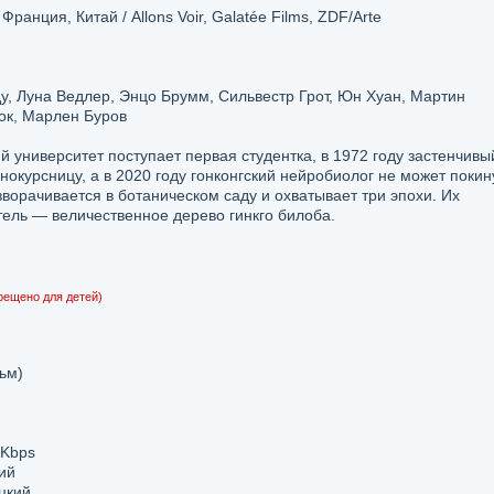
ранция, Китай / Allons Voir, Galatée Films, ZDF/Arte
у, Луна Ведлер, Энцо Брумм, Сильвестр Грот, Юн Хуан, Мартин
ок, Марлен Буров
й университет поступает первая студентка, в 1972 году застенчивы
нокурсницу, а в 2020 году гонконгский нейробиолог не может покин
зворачивается в ботаническом саду и охватывает три эпохи. Их
ель — величественное дерево гинкго билоба.
рещено для детей)
ьм)
 Kbps
ий
цкий