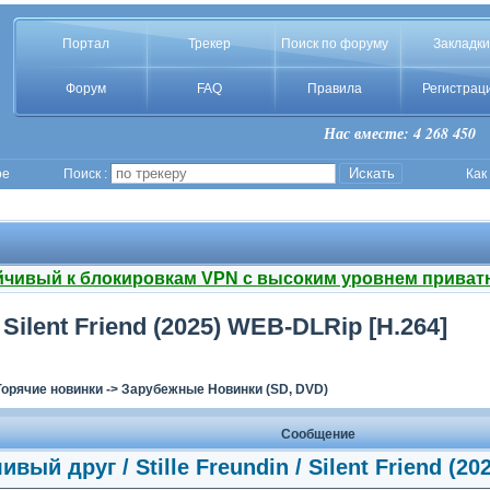
Портал
Трекер
Поиск по форуму
Закладки
Форум
FAQ
Правила
Регистрац
Нас вместе: 4 268 450
ое
Поиск :
Как
йчивый к блокировкам VPN с высоким уровнем приват
 Silent Friend (2025) WEB-DLRip [H.264]
Горячие новинки
->
Зарубежные Новинки (SD, DVD)
Сообщение
вый друг / Stille Freundin / Silent Friend (2