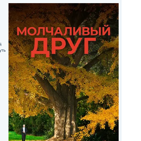
й
уть