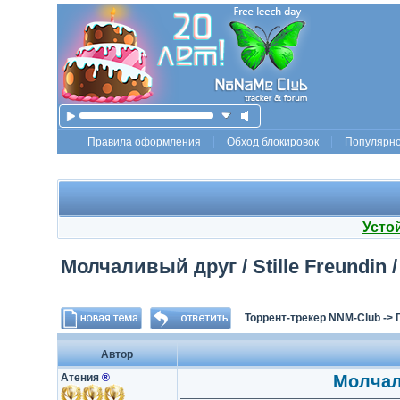
Правила оформления
Обход блокировок
Популярн
Усто
Молчаливый друг / Stille Freundin /
Торрент-трекер NNM-Club
->
Автор
Атения
®
Молчали