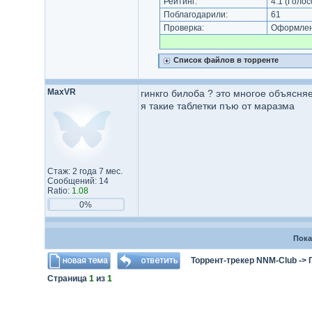
Рейтинг:
4.1
(Голос
Поблагодарили:
61
Проверка:
Оформлени
Список файлов в торренте
MaxVR
гинкго билоба ? это многое объясня
я такие таблетки пъю от маразма
Стаж: 2 года 7 мес.
Сообщений: 14
Ratio:
1.08
0%
Пока
Торрент-трекер NNM-Club
->
Страница
1
из
1