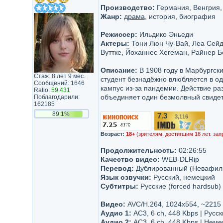
Производство:
Германия, Венгрия, Ф
Жанр:
драма
, история, биография
Режиссер:
Ильдико Эньеди
Актеры:
Тони Люн Чу-Вай, Леа Сейд
Вуттке, Йоханнес Хегеман, Райнер Б
Описание:
В 1908 году в Марбургски
Стаж: 8 лет 9 мес.
студент безнадёжно влюбляется в од
Сообщений: 1646
кампус из-за пандемии. Действие ра
Ratio:
59.431
объединяет один безмолвный свидет
Поблагодарили:
162185
89.1%
7.3
3,116
/10
Возраст:
18+
(зрителям, достигшим 18 лет. зап
Продолжительность:
02:26:55
Качество видео:
WEB-DLRip
Перевод:
Дублированный (Невафил
Язык озвучки:
Русский, немецкий
Субтитры:
Русские (forced hardsub)
Видео:
AVC/H.264, 1024x554, ~2215
Аудио 1:
AC3, 6 ch, 448 Kbps | Русск
Аудио 2:
AC3, 6 ch, 448 Kbps | Неме