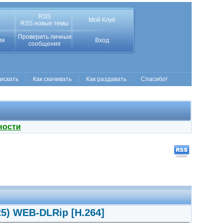
RSS
Мой Клуб
RSS новые темы
Проверить личные
ия
Вход
сообщения
 искать
Как скачивать
Как раздавать
Спасибо!
ности
025) WEB-DLRip [H.264]