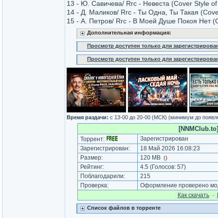
13 - Ю. Савичева/ Rrc - Невеста (Cover Style of
14 - Д. Маликов/ Rrc - Ты Одна, Ты Такая (Cover
15 - А. Петров/ Rrc - В Моей Душе Покоя Нет (Co
Дополнительная информация:
Просмотр доступен только для зарегистрирова
Просмотр доступен только для зарегистрирова
Время раздачи:
c 13-00 до 20-00 (МСК) (минимум до появл
[NNMClub.to]
Зарегистрирован
Торрент:
Зарегистрирован:
18 Май 2026 16:08:23
Размер:
120 MB
(
)
Рейтинг:
4.5
(Голосов:
57
)
Поблагодарили:
215
Проверка:
Оформление проверено мод
Как cкачать
·
Список файлов в торренте