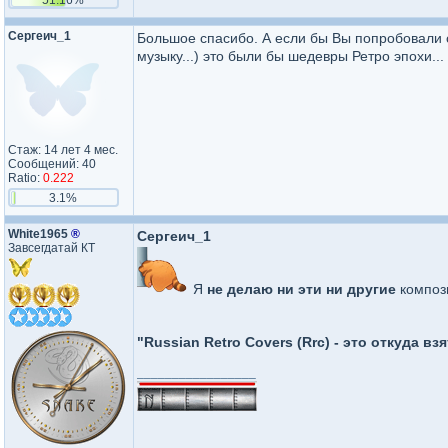
Сергеич_1
Большое спасибо. А если бы Вы попробовали 
музыку...) это были бы шедевры Ретро эпохи...
Стаж: 14 лет 4 мес.
Сообщений: 40
Ratio:
0.222
3.1%
White1965
®
Сергеич_1
Завсегдатай КТ
Я
не делаю
ни эти
ни другие
композ
"Russian Retro Covers (Rrc) - это откуда взя
_________________