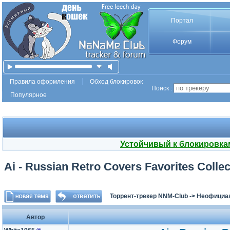
Портал
Форум
Правила оформления
Обход блокировок
Поиск :
Популярное
Устойчивый к блокировка
Ai - Russian Retro Covers Favorites Colle
Торрент-трекер NNM-Club
->
Неофициа
Автор