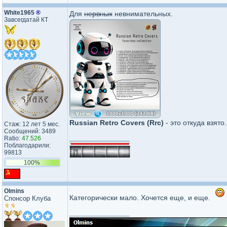
White1965
®
Для
нервных
невнимательных.
Завсегдатай КТ
Russian Retro Covers (Rrc)
- это откуда взято.
Стаж: 12 лет 5 мес.
Сообщений: 3489
_________________
Ratio:
47.526
Поблагодарили:
99813
100%
Olmins
Категорически мало. Хочется еще, и еще.
Спонсор Клуба
_________________