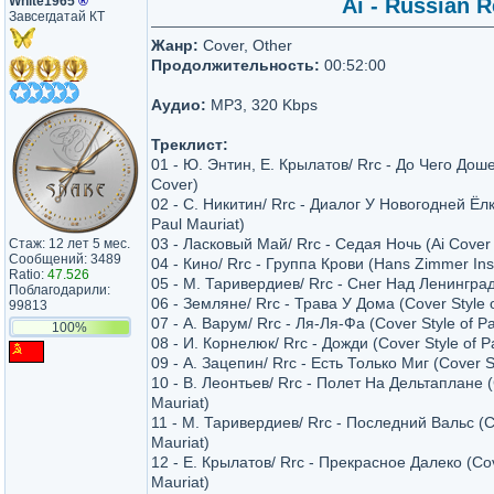
White1965
®
Ai - Russian R
Завсегдатай КТ
Жанр:
Cover, Other
Продолжительность:
00:52:00
Аудио:
MP3, 320 Kbps
Треклист:
01 - Ю. Энтин, Е. Крылатов/ Rrc - До Чего Дош
Cover)
02 - С. Никитин/ Rrc - Диалог У Новогодней Ёлк
Paul Mauriat)
03 - Ласковый Май/ Rrc - Седая Ночь (Ai Cover 
Стаж: 12 лет 5 мес.
Сообщений: 3489
04 - Кино/ Rrc - Группа Крови (Hans Zimmer Ins
Ratio:
47.526
05 - М. Таривердиев/ Rrc - Снег Над Ленингра
Поблагодарили:
06 - Земляне/ Rrc - Трава У Дома (Cover Style o
99813
07 - А. Варум/ Rrc - Ля-Ля-Фа (Cover Style of Pa
100%
08 - И. Корнелюк/ Rrc - Дожди (Cover Style of P
09 - А. Зацепин/ Rrc - Есть Только Миг (Cover St
10 - В. Леонтьев/ Rrc - Полет На Дельтаплане (
Mauriat)
11 - М. Таривердиев/ Rrc - Последний Вальс (Co
Mauriat)
12 - Е. Крылатов/ Rrc - Прекрасное Далеко (Cov
Mauriat)