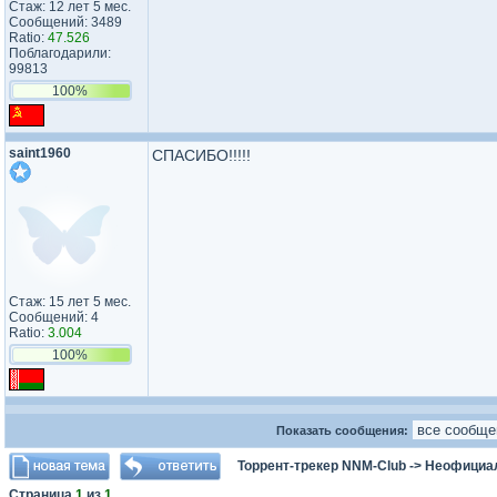
Стаж: 12 лет 5 мес.
Сообщений: 3489
Ratio:
47.526
Поблагодарили:
99813
100%
saint1960
СПАСИБО!!!!!
Стаж: 15 лет 5 мес.
Сообщений: 4
Ratio:
3.004
100%
Показать сообщения:
Торрент-трекер NNM-Club
->
Неофициа
Страница
1
из
1