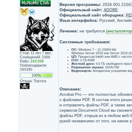
Версия программы:
2026.001.2156
Официальный сайт:
ADOBE
Официальный сайт сборщика:
RE
Язык интерфейса:
Русский, Английс
Лечение:
не требуется
(инсталлятор
Системные требования:
ОС:
Windows 7 – 11 (32|64-bit)
Стаж: 11 лет 7 мес.
Windows Server 2016 или Server 2019 (64
ЦП:
Процессор Intel® или AMD с частото
Сообщений: 2309
ОЗУ:
2 ГБ RAM
Ratio:
243.558
Жесткий диск:
4,5 ГБ свободного прос
Поблагодарили:
Разрешение экрана:
1024x768
265395
Видеокарта:
Аппаратное ускорение вид
100%
Откуда: Тортуга
Описание:
Acrobat Pro — это полностью обнов
с файлами PDF. В состав этого реш
и отправлять файлы PDF, а также з
сервисов Document Cloud вы сможете
файлы PDF, открыв их в любом веб-б
рукой независимо от того, на каком 