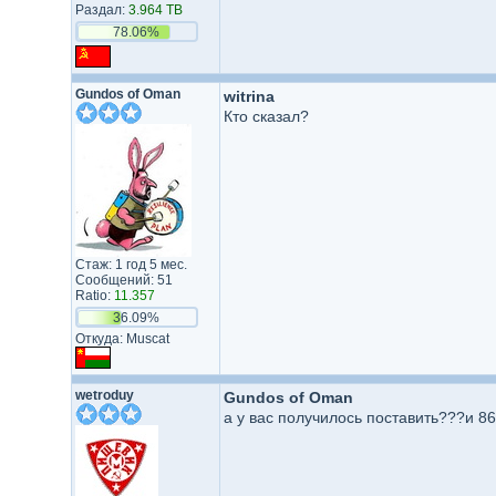
Раздал:
3.964 TB
78.06%
Gundos of Oman
witrina
Кто сказал?
Стаж: 1 год 5 мес.
Сообщений: 51
Ratio:
11.357
36.09%
Откуда: Muscat
wetroduy
Gundos of Oman
а у вас получилось поставить???и 86 