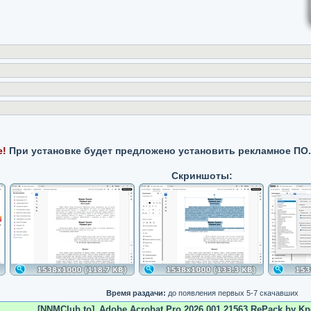
е!
При установке будет предложено установить рекламное ПО.
Скриншоты:
Время раздачи:
до появления первых 5-7 скачавших
[NNMClub.to]_Adobe Acrobat Pro 2026.001.21563 RePack by Kpo