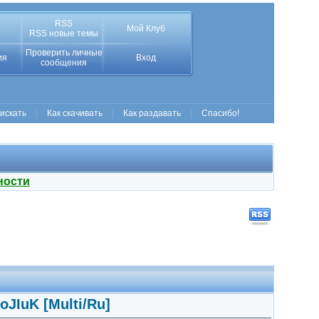
RSS
Мой Клуб
RSS новые темы
Проверить личные
ия
Вход
сообщения
 искать
Как скачивать
Как раздавать
Спасибо!
ности
oJIuK [Multi/Ru]