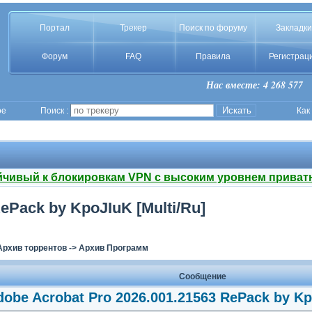
Портал
Трекер
Поиск по форуму
Закладки
Форум
FAQ
Правила
Регистрац
Нас вместе: 4 268 577
ое
Поиск :
Как
йчивый к блокировкам VPN с высоким уровнем приват
ePack by KpoJIuK [Multi/Ru]
Архив торрентов
->
Архив Программ
Сообщение
obe Acrobat Pro 2026.001.21563 RePack by Kp