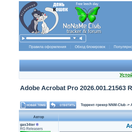
Правила оформления
Обход блокировок
Популярн
Усто
Adobe Acrobat Pro 2026.001.21563 R
Торрент-трекер NNM-Club
->
Автор
gas34ter
®
Ad
RG Releasers