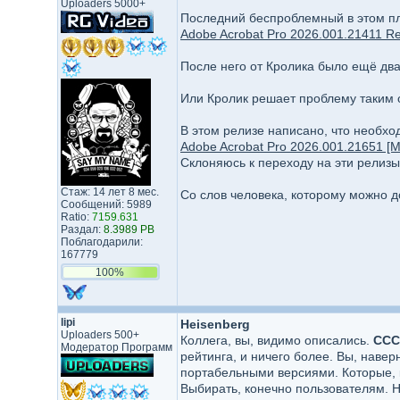
Uploaders 5000+
Последний беспроблемный в этом пла
Adobe Acrobat Pro 2026.001.21411 Re
После него от Кролика было ещё два
Или Кролик решает проблему таким 
В этом релизе написано, что необхо
Adobe Acrobat Pro 2026.001.21651 [Mu
Склоняюсь к переходу на эти релиз
Стаж: 14 лет 8 мес.
Со слов человека, которому можно до
Сообщений: 5989
Ratio:
7159.631
Раздал:
8.3989 PB
Поблагодарили:
167779
100%
lipi
Heisenberg
Uploaders 500+
Коллега, вы, видимо описались.
ССС
Модератор Программ
рейтинга, и ничего более. Вы, наве
портабельными версиями. Которые, кс
Выбирать, конечно пользователям. 