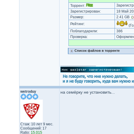
Зарегистр
Торрент:
Зарегистрирован:
18 Май 20
Размер:
2.41 GB
(
Рейтинг:
(Го
Поблагодарили:
386
Проверка:
Оформлени
Список файлов в торренте
_________________
wetroduy
на семёрку не установить...
Стаж: 10 лет 9 мес.
Сообщений: 17
Ratio:
15.015