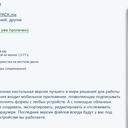
3
PACK.me
кий, другие
 уже пролечен)
-bit)
й не менее 1,5 ГГц
транства на жестком диске
ео (опционально)
ленная настольная версия лучшего в мире решения для работы
ения входит мобильное приложение, позволяющее подписывать
аполнять формы с любых устройств. А с помощью облачных
 создавать, экспортировать, редактировать и отслеживать
раузере. Последние версии файлов всегда будут у вас под
устройстве вы работаете.