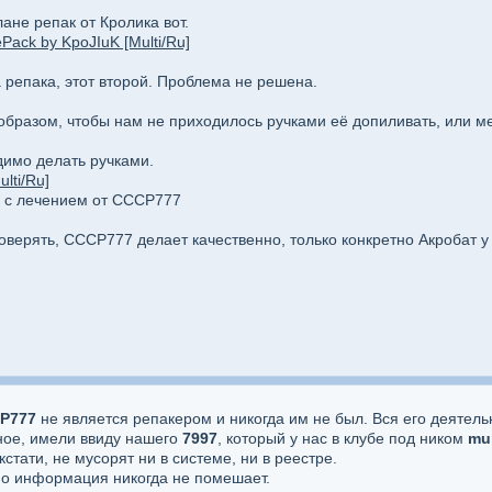
не репак от Кролика вот.
Pack by KpoJIuK [Multi/Ru]
 репака, этот второй. Проблема не решена.
образом, чтобы нам не приходилось ручками её допиливать, или м
димо делать ручками.
lti/Ru]
ы с лечением от СССР777
верять, СССР777 делает качественно, только конкретно Акробат у 
Р777
не является репакером и никогда им не был. Вся его деятель
рное, имели ввиду нашего
7997
, который у нас в клубе под ником
mur
тати, не мусорят ни в системе, ни в реестре.
Но информация никогда не помешает.