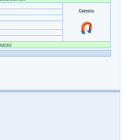
Скачать
ратио!