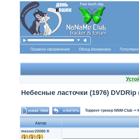
Правила оформления
Обход блокировок
Популярн
Усто
Небесные ласточки (1976) DVDRip (
Торрент-трекер NNM-Club
->
Автор
messer20080
®