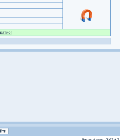
ратио!
Часовой пояс: GMT + 3