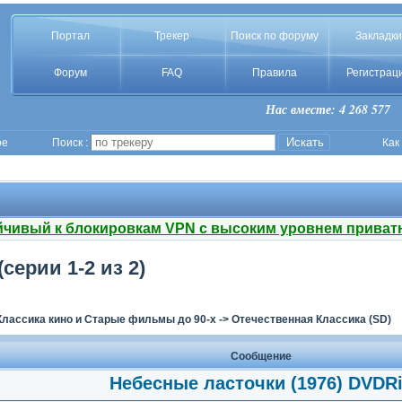
Портал
Трекер
Поиск по форуму
Закладки
Форум
FAQ
Правила
Регистрац
Нас вместе: 4 268 577
ое
Поиск :
Как
йчивый к блокировкам VPN с высоким уровнем приват
серии 1-2 из 2)
Классика кино и Старые фильмы до 90-х
->
Отечественная Классика (SD)
Сообщение
Небесные ласточки (1976) DVDR