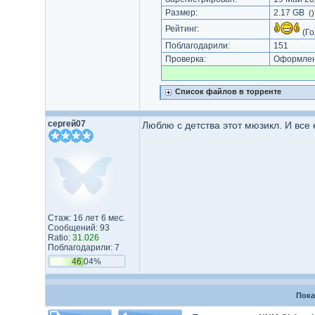
Размер:
2.17 GB
(
Рейтинг:
(Го
Поблагодарили:
151
Проверка:
Оформлени
Список файлов в торренте
сергей07
Люблю с детства этот мюзикл. И все 
Стаж: 16 лет 6 мес.
Сообщений: 93
Ratio:
31.026
Поблагодарили: 7
46.04%
Пока