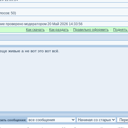
)
лосов:
50
)
е проверено модератором 20 Май 2026 14:33:56
Как cкачать
·
Как раздать
·
Правильно оформить
·
Поднять 
еще живые а не вот это вот всё.
зать сообщения: