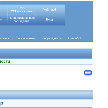
RSS
Мой Клуб
RSS новые темы
Проверить личные
ия
Вход
сообщения
 искать
Как скачивать
Как раздавать
Спасибо!
ности
ip