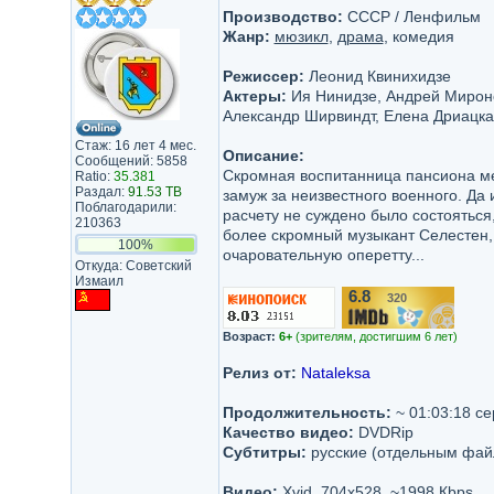
Производство:
СССР / Ленфильм
Жанр:
мюзикл
,
драма
, комедия
Режиссер:
Леонид Квинихидзе
Актеры:
Ия Нинидзе, Андрей Мироно
Александр Ширвиндт, Елена Дриацка
Стаж: 16 лет 4 мес.
Описание:
Сообщений: 5858
Скромная воспитанница пансиона меч
Ratio:
35.381
Раздал:
91.53 TB
замуж за неизвестного военного. Да 
Поблагодарили:
расчету не суждено было состоятьс
210363
более скромный музыкант Селестен,
100%
очаровательную оперетту...
Откуда: Советский
Измаил
6.8
320
/10
Возраст:
6+
(зрителям, достигшим 6 лет)
Релиз от:
Nataleksa
Продолжительность:
~ 01:03:18 се
Качество видео:
DVDRip
Субтитры:
русские (отдельным фай
Видео:
Xvid, 704x528, ~1998 Кbps