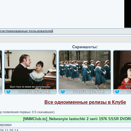
регистрированных пользователей
Скриншоты:
Все одноименные релизы в Клубе
о появления первых 3-5 скачавших)
[NNMClub.to]_Nebesnyie lastochki 2 serii 1976 SSSR DVDRi
ирован
6 11:35:14