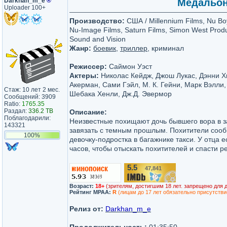
Darkhan_m_e
®
Медальон 
Uploader 100+
Производство:
США / Millennium Films, Nu Bo
Nu-Image Films, Saturn Films, Simon West Prod
Sound and Vision
Жанр:
боевик
,
триллер
, криминал
Режиссер:
Саймон Уэст
Актеры:
Николас Кейдж, Джош Лукас, Дэнни 
Акерман, Сами Гэйл, М. К. Гейни, Марк Вэлли,
Стаж: 10 лет 2 мес.
Шебака Хенли, Дж.Д. Эвермор
Сообщений: 3909
Ratio:
1765.35
Раздал:
336.2 TB
Описание:
Поблагодарили:
Неизвестные похищают дочь бывшего вора в з
143321
завязать с темным прошлым. Похитители сооб
100%
девочку-подростка в багажнике такси. У отца е
часов, чтобы отыскать похитителей и спасти р
5.5
47,841
/10
Возраст:
18+
(зрителям, достигшим 18 лет. запрещено для 
Рейтинг MPAA:
R
(лицам до 17 лет обязательно присутстви
Релиз от:
Darkhan_m_e