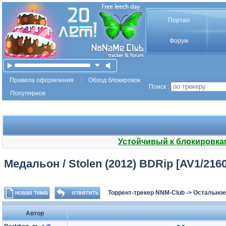
Портал
Форум
Правила оформления
Обход блокировок
Поиск :
Популярное
Устойчивый к блокировка
Медальон / Stolen (2012) BDRip [AV1/2160
Торрент-трекер NNM-Club
->
Остальное
Автор