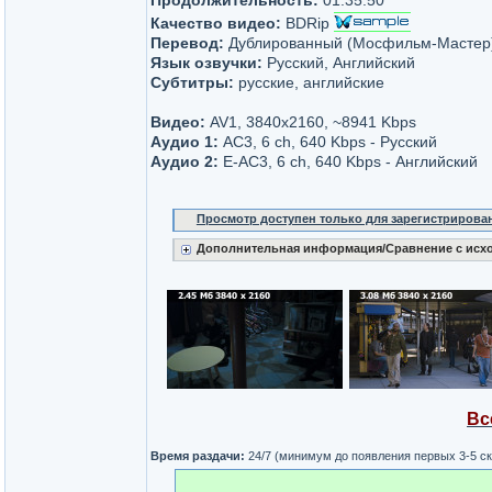
Продолжительность:
01:35:50
Качество видео:
BDRip
Перевод:
Дублированный (Мосфильм-Мастер
Язык озвучки:
Русский, Английский
Субтитры:
русские, английские
Видео:
AV1, 3840x2160, ~8941 Kbps
Аудио 1:
AC3, 6 ch, 640 Kbps - Русский
Аудио 2:
E-AC3, 6 ch, 640 Kbps - Английский
Просмотр доступен только для зарегистрирова
Дополнительная информация/Сравнение с исх
Вс
Время раздачи:
24/7 (минимум до появления первых 3-5 с