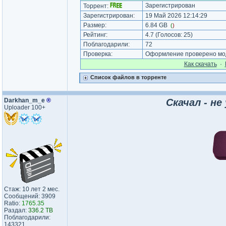
Зарегистрирован
Торрент:
Зарегистрирован:
19 Май 2026 12:14:29
Размер:
6.84 GB
(
)
Рейтинг:
4.7
(Голосов:
25
)
Поблагодарили:
72
Проверка:
Оформление проверено мод
Как cкачать
·
Список файлов в торренте
Darkhan_m_e
®
Скачал - не
Uploader 100+
Стаж: 10 лет 2 мес.
Сообщений: 3909
Ratio:
1765.35
Раздал:
336.2 TB
Поблагодарили:
143321