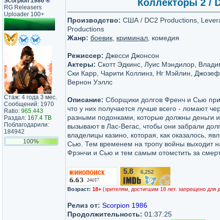
Scorpion 1986
®
Коллекторы 2 / D
RG Releasers
Uploader 100+
Производство:
США / DC2 Productions, Levera
Productions
Жанр:
боевик
,
криминал
, комедия
Режиссер:
Джесси Джонсон
Актеры:
Скотт Эдкинс, Луис Мэндилор, Влади
Ски Карр, Чарити Коллинз, Нг Мэйлин, Джозе
Вернон Уэллс
Стаж: 4 года 3 мес.
Описание:
Сборщики долгов Френч и Сью прис
Сообщений: 1970
что у них получается лучше всего - ломают чер
Ratio:
965.443
разными подонками, которые должны деньги и
Раздал:
167.4 TB
Поблагодарили:
вызывают в Лас-Вегас, чтобы они забрали долг
184942
владелицы казино, которая, как оказалось, я
100%
Сью. Тем временем на тропу войны выходит н
Фрэнчи и Сью и тем самым отомстить за смерт
5.8
6,252
/10
Возраст:
18+
(зрителям, достигшим 18 лет. запрещено для 
Релиз от:
Scorpion 1986
Продолжительность:
01:37:25