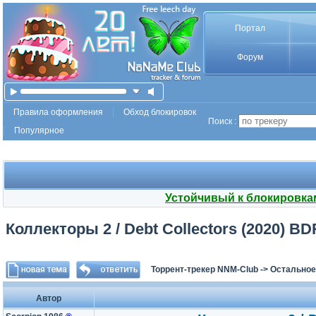
Портал
Форум
Правила оформления
Обход блокировок
Поиск :
Популярное
Устойчивый к блокировка
Коллекторы 2 / Debt Collectors (2020) BDR
Торрент-трекер NNM-Club
->
Остальное
Автор