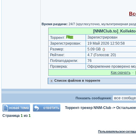
Вс
Время раздачи:
24/7 (круглосуточно, мультитрекерная раз
[NNMClub.to]_Kollektor
Зарегистрирован
Торрент:
Зарегистрирован:
19 Май 2026 12:50:58
Размер:
5.09 GB
(
)
Рейтинг:
4.7
(Голосов:
20
)
Поблагодарили:
76
Проверка:
Оформление проверено мод
Как cкачать
·
Список файлов в торренте
Показать сообщения:
Торрент-трекер NNM-Club
->
Остальное
Страница
1
из
1
Пользовательское соглаш