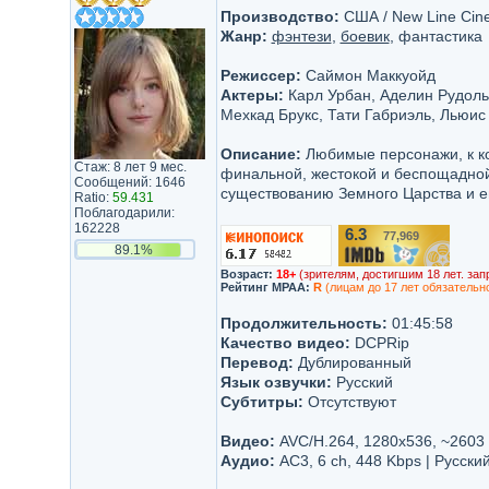
Производство:
США / New Line Cine
Жанр:
фэнтези
,
боевик
, фантастика
Режиссер:
Саймон Маккуойд
Актеры:
Карл Урбан, Аделин Рудоль
Мехкад Брукс, Тати Габриэль, Льюис
Описание:
Любимые персонажи, к ко
Стаж: 8 лет 9 мес.
финальной, жестокой и беспощадной 
Сообщений: 1646
существованию Земного Царства и е
Ratio:
59.431
Поблагодарили:
162228
6.3
77,969
/10
89.1%
Возраст:
18+
(зрителям, достигшим 18 лет. зап
Рейтинг MPAA:
R
(лицам до 17 лет обязательн
Продолжительность:
01:45:58
Качество видео:
DCPRip
Перевод:
Дублированный
Язык озвучки:
Русский
Субтитры:
Отсутствуют
Видео:
AVC/H.264, 1280x536, ~2603
Аудио:
AC3, 6 ch, 448 Kbps | Русски