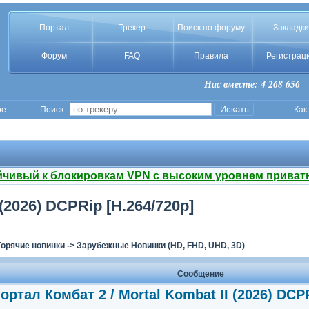
Портал
Трекер
Поиск по форуму
Закладки
Форум
FAQ
Правила
Регистрац
Нас вместе: 4 268 656
ое
Поиск :
Как
йчивый к блокировкам VPN с высоким уровнем приват
(2026) DCPRip [H.264/720p]
Горячие новинки
->
Зарубежные Новинки (HD, FHD, UHD, 3D)
Сообщение
ортал Комбат 2 / Mortal Kombat II (2026) DCPR