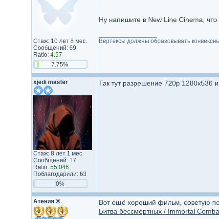
Ну напишите в New Line Cinema, что
_________________
Стаж: 10 лет 8 мес.
Вертексы должны образовывать конвексн
Сообщений: 69
Ratio:
4.57
7.75%
xjedi master
Так тут разрешение 720p 1280x536 и 
Стаж: 8 лет 1 мес.
Сообщений: 17
Ratio:
55.046
Поблагодарили: 63
0%
Атения
®
Вот ещё хороший фильм, советую по
Битва бессмертных / Immortal Comba