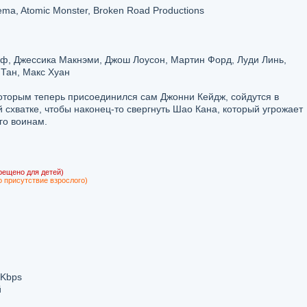
ma, Atomic Monster, Broken Road Productions
ф, Джессика Макнэми, Джош Лоусон, Мартин Форд, Луди Линь,
 Тан, Макс Хуан
торым теперь присоединился сам Джонни Кейдж, сойдутся в
схватке, чтобы наконец-то свергнуть Шао Кана, который угрожает
го воинам.
рещено для детей)
о присутствие взрослого)
 Kbps
й