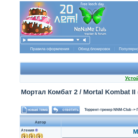
Правила оформления
Обход блокировок
Популярн
Усто
Мортал Комбат 2 / Mortal Kombat II 
Торрент-трекер NNM-Club
->
Автор
Атения
®
М