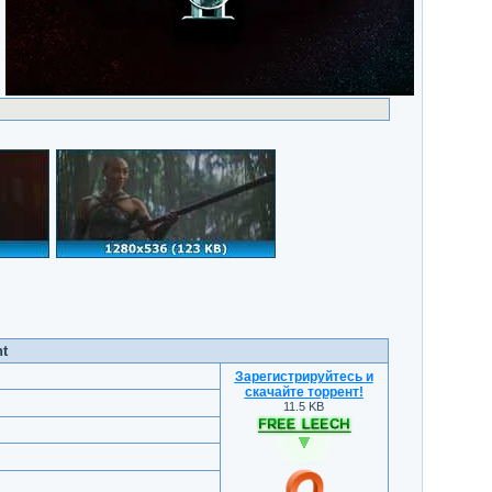
nt
Зарегистрируйтесь и
скачайте торрент
!
11.5 KB