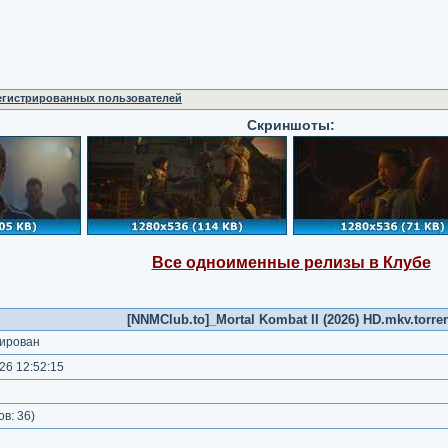
регистрированных пользователей
Скриншоты:
Все одноименные релизы в Клубе
[NNMClub.to]_Mortal Kombat II (2026) HD.mkv.torre
ирован
26 12:52:15
)
ов:
36
)