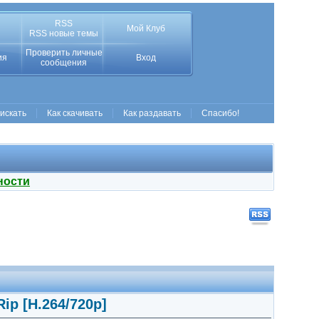
RSS
Мой Клуб
RSS новые темы
Проверить личные
ия
Вход
сообщения
 искать
Как скачивать
Как раздавать
Спасибо!
ности
ip [H.264/720p]