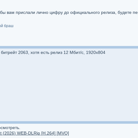
 бы вам прислали лично цифру до официального релиза, будете пер
ый браш
битрейт 2063, хотя есть релиз 12 Мбит/с, 1920x804
смотреть.
t (2026) WEB-DLRip [H.264] [MVO]