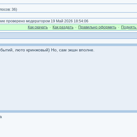
)
лосов:
36
)
е проверено модератором 19 Май 2026 18:54:06
Как cкачать
·
Как раздать
·
Правильно оформить
·
Поднять 
обытий, люто кринжовый) Но, сам экшн вполне.
а