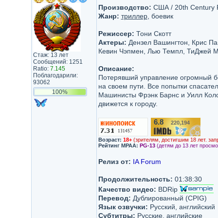
Производство:
США / 20th Century F
Жанр:
триллер
, боевик
Режиссер:
Тони Скотт
Актеры:
Дензел Вашингтон, Крис Пай
Кевин Чэпмен, Лью Темпл, ТиДжей М
Стаж: 13 лет
Сообщений: 1251
Описание:
Ratio:
7.145
Поблагодарили:
Потерявший управление огромный бе
93062
на своем пути. Все попытки спасате
100%
Машинисты Фрэнк Барнс и Уилл Колс
движется к городу.
6.8
220,194
/10
Возраст:
18+
(зрителям, достигшим 18 лет. зап
Рейтинг MPAA:
PG-13
(детям до 13 лет просмо
Релиз от:
IA Forum
Продолжительность:
01:38:30
Качество видео:
BDRip
Перевод:
Дублированный (CPIG)
Язык озвучки:
Русский, английский
Субтитры:
Русские, английские