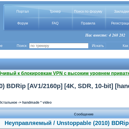
Портал
Трекер
Поиск по форуму
Закладки
Форум
FAQ
Правила
Регистрац
Нас вместе: 4 268 282
ое
Поиск :
Как
йчивый к блокировкам VPN с высоким уровнем приват
 BDRip [AV1/2160p] [4K, SDR, 10-bit] [ha
Остальное
->
handmade * video
Сообщение
Неуправляемый / Unstoppable (2010) BDRip