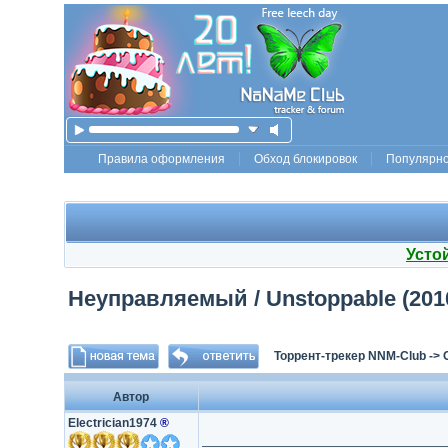
Правила оформления
Обход блокировок
Популярн
Усто
Неуправляемый / Unstoppable (2010)
Торрент-трекер NNM-Club
->
Автор
Electrician1974
®