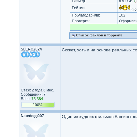
Размер:
8.91 GB
(
Рейтинг:
(Го
Поблагодарили:
102
Проверка:
Оформлени
Список файлов в торренте
SLERO2024
Сюжет, хоть и на основе реальных с
Стаж: 2 года 6 мес.
Сообщений: 7
Ratio:
73.384
100%
Natedogg007
Один из худших фильмов Вашингтон