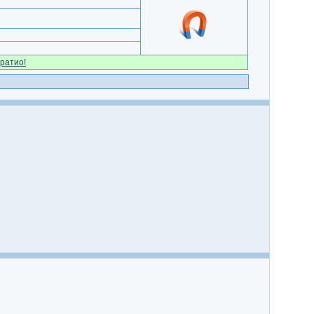
ратио!