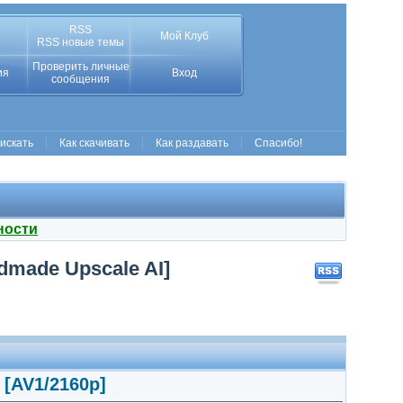
RSS
Мой Клуб
RSS новые темы
Проверить личные
ия
Вход
сообщения
 искать
Как скачивать
Как раздавать
Спасибо!
ности
ndmade Upscale AI]
 [AV1/2160p]