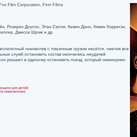
ox Film Corporation, Firm Films
н, Розарио Доусон, Этан Сапли, Кевин Данн, Кевин Корригэн,
иллер, Джесси Шрэм и др.
спилотный локомотив с токсичным грузом несётся, сметая все
льных служб остановить состав окончились неудачей.
он решают в одиночку остановить поезд, который неминуемо
рещено для детей)
тр нежелателен)