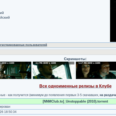
кий
ийский
регистрированных пользователей
Скриншоты:
Все одноименные релизы в Клубе
ные - как получится (минимум до появления первых 3-5 скачавших,
на раздач
[NNMClub.to]_Unstoppable (2010).torrent
ирован
26 18:50:34