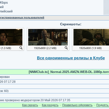
 Kbps
кий
глийский
регистрированных пользователей
Скриншоты:
Все одноименные релизы в Клубе
[NNMClub.to]_Normal.2025.AMZN.WEB-DL.1080p.torr
ирован
26 07:17:28
)
ов:
60
)
е проверено модератором 20 Май 2026 07:17:35
Как cкачать
·
Как раздать
·
Правильно оформить
·
Поднять 