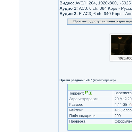
Видео:
AVC/H.264, 1920x800, ~5925
Аудио 1:
AC3, 6 ch, 384 Kbps - Русс
Аудио 2:
Е-AC3, 6 ch, 640 Kbps - Ан
Просмотр доступен только для за
Время раздачи:
24/7 (мультитрекер)
Зарегистр
Торрент:
Зарегистрирован:
20 Май 20
Размер:
4.44 GB
(
Рейтинг:
4.6
(Голос
Поблагодарили:
299
Проверка:
Оформлени