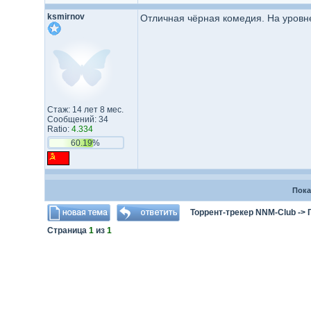
ksmirnov
Отличная чёрная комедия. На уровн
Стаж: 14 лет 8 мес.
Сообщений: 34
Ratio:
4.334
60.19%
Пока
Торрент-трекер NNM-Club
->
Страница
1
из
1