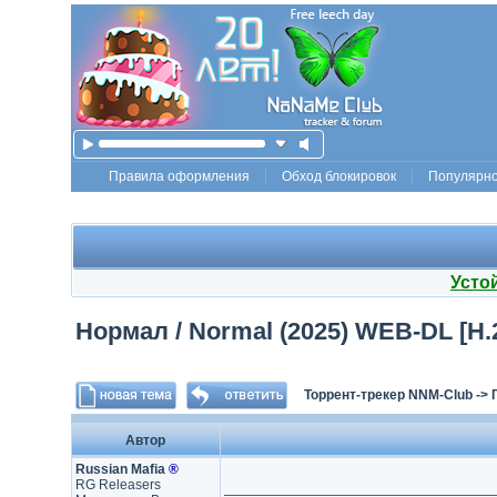
Правила оформления
Обход блокировок
Популярн
Усто
Нормал / Normal (2025) WEB-DL [H.
Торрент-трекер NNM-Club
->
Автор
Russian Mafia
®
RG Releasers