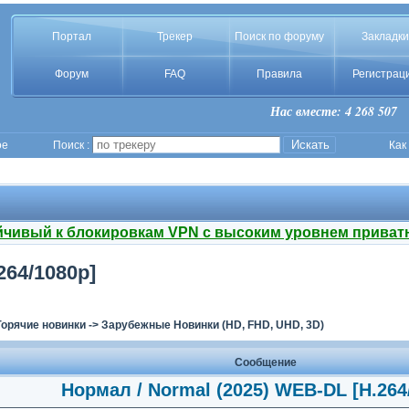
Портал
Трекер
Поиск по форуму
Закладки
Форум
FAQ
Правила
Регистрац
Нас вместе: 4 268 507
ое
Поиск :
Как
йчивый к блокировкам VPN с высоким уровнем приват
264/1080p]
Горячие новинки
->
Зарубежные Новинки (HD, FHD, UHD, 3D)
Сообщение
Нормал / Normal (2025) WEB-DL [H.264