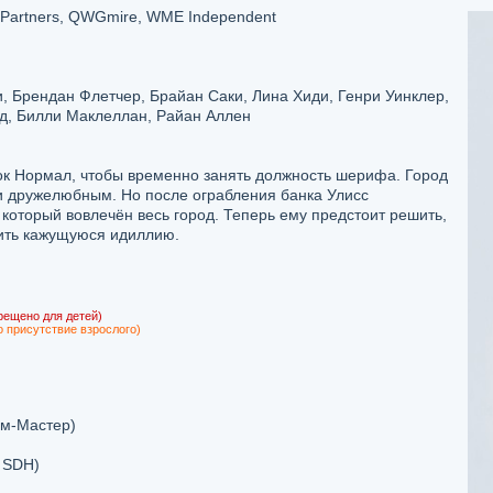
Partners, QWGmire, WME Independent
, Брендан Флетчер, Брайан Саки, Лина Хиди, Генри Уинклер,
д, Билли Маклеллан, Райан Аллен
ок Нормал, чтобы временно занять должность шерифа. Город
и дружелюбным. Но после ограбления банка Улисс
 который вовлечён весь город. Теперь ему предстоит решить,
шить кажущуюся идиллию.
рещено для детей)
о присутствие взрослого)
м-Мастер)
, SDH)