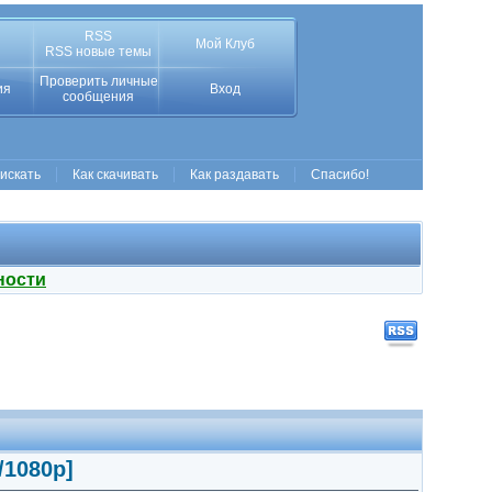
RSS
Мой Клуб
RSS новые темы
Проверить личные
ия
Вход
сообщения
 искать
Как скачивать
Как раздавать
Спасибо!
ности
/1080p]