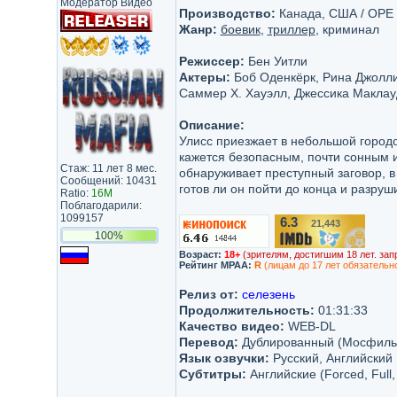
Модератор Видео
Производство:
Канада, США / OPE 
Жанр:
боевик
,
триллер
, криминал
Режиссер:
Бен Уитли
Актеры:
Боб Оденкёрк, Рина Джолли
Саммер Х. Хауэлл, Джессика Маклау
Описание:
Улисс приезжает в небольшой город
кажется безопасным, почти сонным 
Стаж: 11 лет 8 мес.
обнаруживает преступный заговор, в
Сообщений: 10431
готов ли он пойти до конца и разру
Ratio:
16M
Поблагодарили:
1099157
6.3
21,443
/10
100%
Возраст:
18+
(зрителям, достигшим 18 лет. зап
Рейтинг MPAA:
R
(лицам до 17 лет обязательн
Релиз от:
селезень
Продолжительность:
01:31:33
Качество видео:
WEB-DL
Перевод:
Дублированный (Мосфиль
Язык озвучки:
Русский, Английский
Субтитры:
Английские (Forced, Full