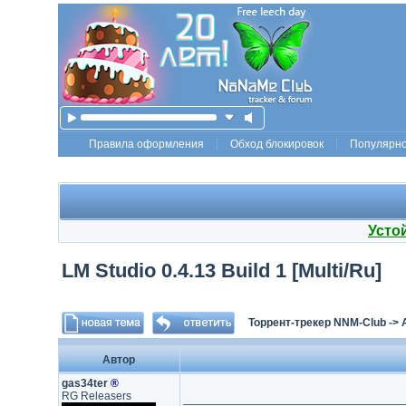
Правила оформления
Обход блокировок
Популярн
Усто
LM Studio 0.4.13 Build 1 [Multi/Ru]
Торрент-трекер NNM-Club
->
Автор
gas34ter
®
RG Releasers