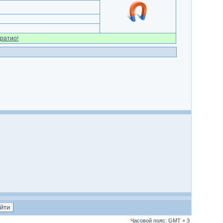
ратио!
Часовой пояс: GMT + 3