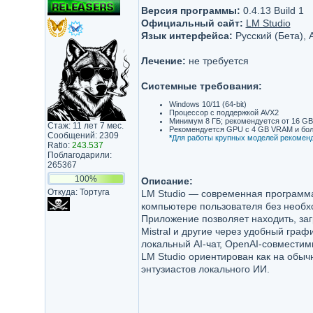
Версия программы:
0.4.13 Build 1
Официальный сайт:
LM Studio
Язык интерфейса:
Русский (Бета), 
Лечение:
не требуется
Системные требования:
Windows 10/11 (64-bit)
Процессор с поддержкой AVX2
Минимум 8 ГБ; рекомендуется от 16 G
Стаж: 11 лет 7 мес.
Рекомендуется GPU с 4 GB VRAM и бо
Сообщений: 2309
*
Для работы крупных моделей рекоменд
Ratio:
243.537
Поблагодарили:
265367
100%
Описание:
Откуда: Тортуга
LM Studio — современная программа
компьютере пользователя без необх
Приложение позволяет находить, за
Mistral и другие через удобный гра
локальный AI-чат, OpenAI-совместим
LM Studio ориентирован как на обыч
энтузиастов локального ИИ.