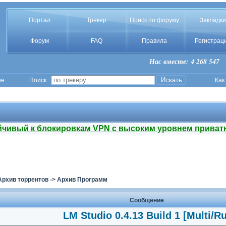
Портал
Трекер
Поиск по форуму
Закладки
Форум
FAQ
Правила
Регистрац
Нас вместе: 4 268 547
ое
Поиск :
Как
йчивый к блокировкам VPN с высоким уровнем приват
Архив торрентов
->
Архив Программ
Сообщение
LM Studio 0.4.13 Build 1 [Multi/Ru