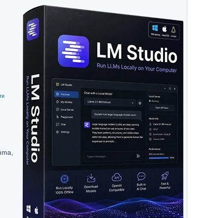
ти
mma,