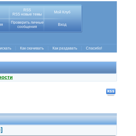
RSS
Мой Клуб
RSS новые темы
Проверить личные
ия
Вход
сообщения
 искать
Как скачивать
Как раздавать
Спасибо!
ности
]