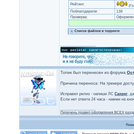
Рейтинг:
(Го
Поблагодарили:
138
Проверка:
Оформлени
Список файлов в торренте
_________________
Топик был перенесен из форума
Ос
Причина переноса: На трекере дост
Исправил релиз - напиши ЛС
Casper
, д
Если нет ответа 24 часа - нажми на кн
_________________
Перечень правил оформления ВСЕХ разд
Пока