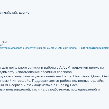
Английский, другие
B RAM
лее
уется видеокарта с достаточным объемом VRAM и не менее 16 GB оперативной памя
 для локального запуска и работы с AI/LLM-моделями прямо на
одимости использования облачных сервисов.
гружать и запускать модели семейства Llama, DeepSeek, Qwen, Ge
фический интерфейс. Поддерживается работа полностью офлайн,
ый API-сервер и взаимодействие с Hugging Face.
ных пользователей, так и на разработчиков, исследователей и