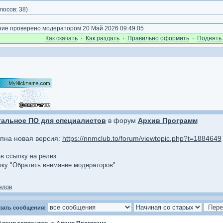
лосов:
38
)
е проверено модератором 20 Май 2026 09:49:05
Как cкачать
·
Как раздать
·
Правильно оформить
·
Поднять 
тальное ПО для специалистов
в форум
Архив Программ
упна новая версия:
https://nnmclub.to/forum/viewtopic.php?t=1884649
ав ссылку на релиз.
опку "Обратить внимание модераторов".
елов
зать сообщения: