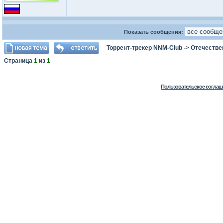
Показать сообщения:
Торрент-трекер NNM-Club
->
Отечестве
Страница
1
из
1
Пользовательское соглаш