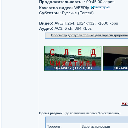
Продолжительность:
~00:45:00 серия
Качество видео:
WEBRip
Субтитры:
Русские (Forсed)
Видео:
AVC/H.264, 1024х432, ~1600 kbps
Аудио:
AC3, 6 ch, 384 Kbps
Просмотр доступен только для зарегистрирова
Вс
Время раздачи:
(до появления первых 3-5 скачавших)
Торрент:
Зарегистрирован