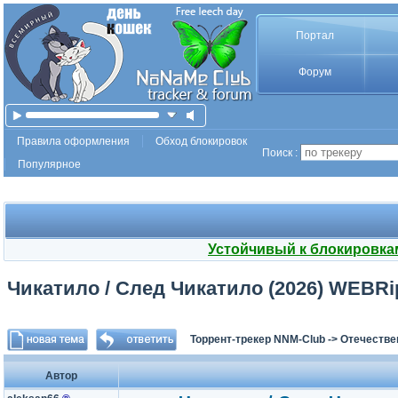
Портал
Форум
Правила оформления
Обход блокировок
Поиск :
Популярное
Устойчивый к блокировка
Чикатило / След Чикатило (2026) WEBRip [
Торрент-трекер NNM-Club
->
Отечестве
Автор