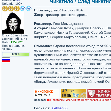
aleksan66
®
Чикатило / След Чикатило
Uploader 100+
Производство:
Россия / КБА
Жанр:
триллер
,
детектив
, драма
Режиссер:
Гога Мамаджанян
Актеры:
Николай Козак, Дмитрий Власкин, Юл
Каменщиков, Никита Плащевский, Сергей Савл
Стаж: 15 лет 2 мес.
Шириков, Георгий Мартиросьян, Ольга Смирно
Сообщений: 4741
Ratio:
1952.026
Описание:
Страна постепенно отходит от 90-х
Поблагодарили:
317692
люди снова потянулись на черноморские курор
100%
путешественники становятся жертвами жестоки
наживой они не жалеют никого: ни женщин, ни 
попытки выйти на след преступников заканчив
одной серьёзной зацепки. В это же время Вит
беременной женой Ириной Овсянниковой отпра
сами попадают в лапы преступников, которым
«Банды Амазонок», возглавляемой некоей Осп
4.7
77
/10
Возраст:
18+
(зрителям, достигшим 18 лет. запрещено для 
Релиз от:
aleksan66