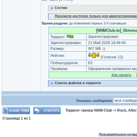
Состав:
Просмотр доступен только для зарегистрирова
Время раздачи:
до появления первых 3-5 скачавших
[NNMClub.to]_Dimmu Bo
Зарегистрирован
Торрент:
Зарегистрирован:
21 Май 2026 18:49:46
Размер:
907 MB
(
)
Рейтинг:
(Голосов:
12
)
Поблагодарили:
63
Проверка:
Оформление проверено мод
Как cкачать
·
Список файлов в торренте
Показать сообщения:
Торрент-трекер NNM-Club
->
Rock, Alter
Страница
1
из
1
Пользовательское соглаш