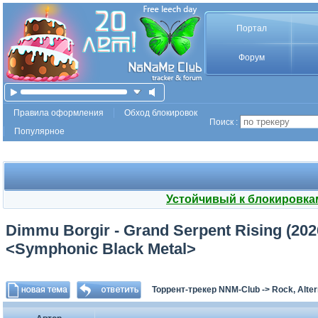
Портал
Форум
Правила оформления
Обход блокировок
Поиск :
Популярное
Устойчивый к блокировка
Dimmu Borgir - Grand Serpent Rising (202
<Symphonic Black Metal>
Торрент-трекер NNM-Club
->
Rock, Alter