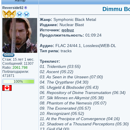
Автор
Reverside92
®
Dimmu Bor
Жанр:
Symphonic Black Metal
Издание:
Nuclear Blast
Источник:
qobuz
Продолжительность:
01:09:24
Аудио:
FLAC 24/44.1, Lossless|WEB-DL
Тип рипа:
tracks
Стаж: 15 лет 1 мес.
Треклист:
Сообщений: 11307
01. Tridentium (03:55)
Ratio:
2061.798
02. Ascent (05:22)
Поблагодарили:
471871
03. As Seen in the Unseen (07:00)
100%
04. The Qryptfarer (04:30)
05. Ulvgjeld & Blodsodel (05:43)
06. Repository of Divine Transmutation (06:34)
07. Slik Minnes en Alkymist (05:38)
08. Phantom of the Nemesis (05:07)
09. The Exonerated (05:57)
10. Recognizant (05:52)
11. At the Precipice of Convergence (04:16)
12. Shadows of a Thousand Perceptions (05:30)
13. Gjoll (04:00)