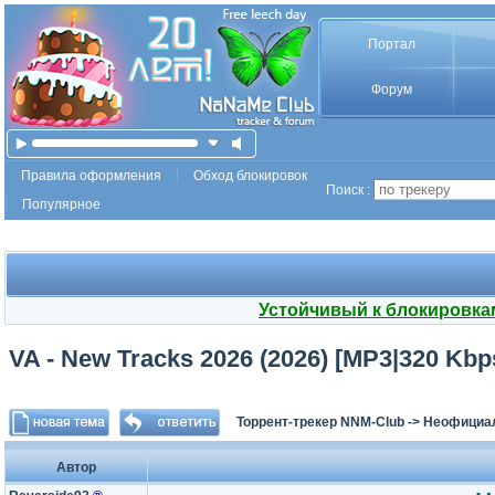
Портал
Форум
Правила оформления
Обход блокировок
Поиск :
Популярное
Устойчивый к блокировка
VA - New Tracks 2026 (2026) [MP3|320 Kbp
Торрент-трекер NNM-Club
->
Неофициа
Автор