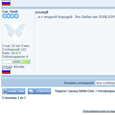
Cap_Hawk
zxcwq8
...и с модной бородой. Эта бабка как SUNLIGHT
Стаж: 19 лет 9 мес.
Сообщений: 122
Ratio:
38.673
Поблагодарили: 6
100%
Откуда: Москва
Показать сообщения:
Торрент-трекер NNM-Club
->
Неофициа
Страница
1
из
1
Пользовательское соглаш