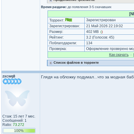
Время раздачи:
до появления 3-5 скачавших
[N
Зарегистрирован
Торрент:
Зарегистрирован:
21 Май 2026 22:19:02
Размер:
402 MB
(
)
Рейтинг:
3.2
(Голосов:
45
)
Поблагодарили:
134
Проверка:
Оформление проверено мод
Как cкачать
·
Список файлов в торренте
zxcwq8
Глядя на обложку подумал...что за модная бабк
Стаж: 15 лет 7 мес.
Сообщений: 1
Ratio:
73.272
100%