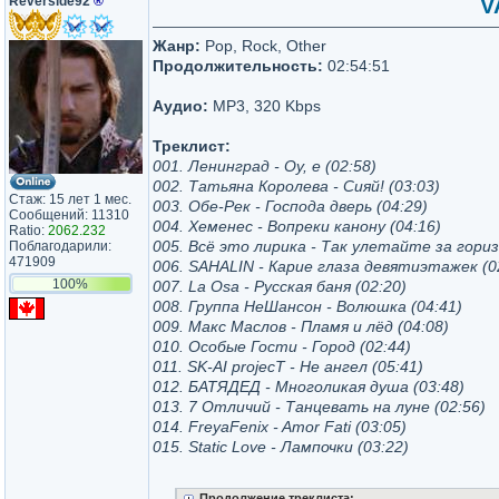
Reverside92
®
V
Жанр:
Pop, Rock, Other
Продолжительность:
02:54:51
Аудио:
MP3, 320 Kbps
Треклист:
001. Ленинград - Оу, е (02:58)
002. Татьяна Королева - Сияй! (03:03)
Стаж: 15 лет 1 мес.
003. Обе-Рек - Господа дверь (04:29)
Сообщений: 11310
004. Хеменес - Вопреки канону (04:16)
Ratio:
2062.232
005. Всё это лирика - Так улетайте за гориз
Поблагодарили:
471909
006. SAHALIN - Карие глаза девятиэтажек (0
100%
007. La Osa - Русская баня (02:20)
008. Группа НеШансон - Волюшка (04:41)
009. Макс Маслов - Пламя и лёд (04:08)
010. Особые Гости - Город (02:44)
011. SK-AI projecT - Не ангел (05:41)
012. БАТЯДЕД - Многоликая душа (03:48)
013. 7 Отличий - Танцевать на луне (02:56)
014. FreyaFenix - Amor Fati (03:05)
015. Static Love - Лампочки (03:22)
Продолжение треклиста: