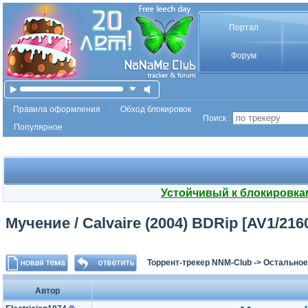
Портал
Форум
Правила оформления
Обход блокировок
Поиск :
Популярное
Устойчивый к блокировка
Мучение / Calvaire (2004) BDRip [AV1/2160
Торрент-трекер NNM-Club
->
Остальное
Автор