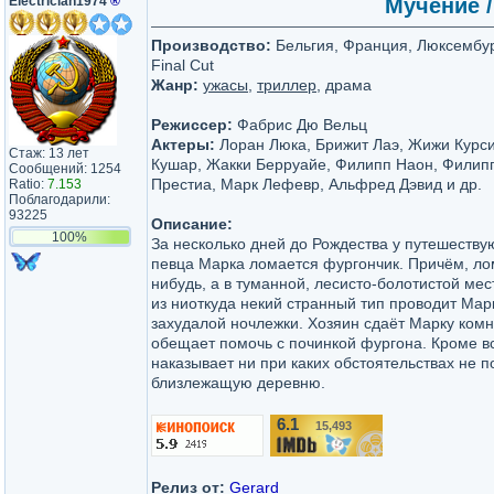
Electrician1974
®
Мучение /
Производство:
Бельгия, Франция, Люксембург
Final Cut
Жанр:
ужасы
,
триллер
, драма
Режиссер:
Фабрис Дю Вельц
Актеры:
Лоран Люка, Брижит Лаэ, Жижи Курс
Стаж: 13 лет
Кушар, Жакки Берруайе, Филипп Наон, Филипп
Сообщений: 1254
Престиа, Марк Лефевр, Альфред Дэвид и др.
Ratio:
7.153
Поблагодарили:
93225
Описание:
100%
За несколько дней до Рождества у путешеству
певца Марка ломается фургончик. Причём, лом
нибудь, а в туманной, лесисто-болотистой ме
из ниоткуда некий странный тип проводит Ма
захудалой ночлежки. Хозяин сдаёт Марку комн
обещает помочь с починкой фургона. Кроме вс
наказывает ни при каких обстоятельствах не 
близлежащую деревню.
6.1
15,493
/10
Релиз от:
Gerard