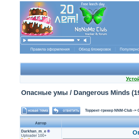
Правила оформления
Обход блокировок
Популярн
Усто
Опасные умы / Dangerous Minds (19
Торрент-трекер NNM-Club
->
Автор
Darkhan_m_e
®
О
Uploader 100+