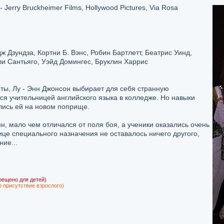
Jerry Bruckheimer Films, Hollywood Pictures, Via Rosa
зундза, Кортни Б. Вэнс, Робин Бартлетт, Беатрис Уинд,
и Сантьяго, Уэйд Домингес, Бруклин Харрис
ты, Лу - Энн Джонсон выбирает для себя странную
я учительницей английского языка в колледже. Но навыки
лись ей на новом поприще.
нн, мало чем отличался от поля боя, а ученики оказались очень
ице специального назначения не оставалось ничего другого,
ие...
рещено для детей)
о присутствие взрослого)