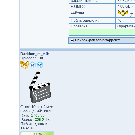
Зарегистрирован:
22 Май 20
Размер:
7.08 GB
(
Рейтинг:
(Го
Поблагодарили:
70
Проверка:
Оформлени
Список файлов в торренте
Darkhan_m_e
®
Uploader 100+
Стаж: 10 лет 2 мес.
Сообщений: 3909
Ratio:
1765.35
Раздал:
336.2 TB
Поблагодарили:
143210
100%