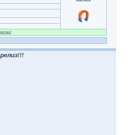
ратио!
релиз!!!