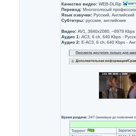
Качество видео:
WEB-DLRip
Перевод:
Многоголосый профессион
Язык озвучки:
Русский, Английский
Субтитры:
русские, английские
Видео:
AV1, 3840x2080, ~8979 Kbps
Аудио 1:
AC3, 6 ch, 640 Kbps - Русс
Аудио 2:
E-AC3, 6 ch, 640 Kbps - Ан
Просмотр доступен только для за
Дополнительная информация/Срав
Время раздачи:
24/7 (минимум до появления п
Зарегистр
Торрент: