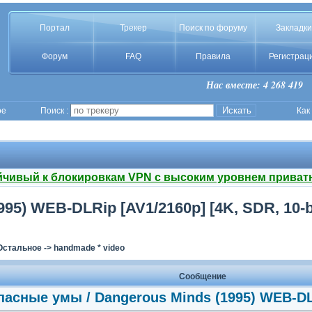
Портал
Трекер
Поиск по форуму
Закладки
Форум
FAQ
Правила
Регистрац
Нас вместе: 4 268 419
ое
Поиск :
Как
йчивый к блокировкам VPN с высоким уровнем приват
95) WEB-DLRip [AV1/2160p] [4K, SDR, 10-b
Остальное
->
handmade * video
Сообщение
пасные умы / Dangerous Minds (1995) WEB-DL