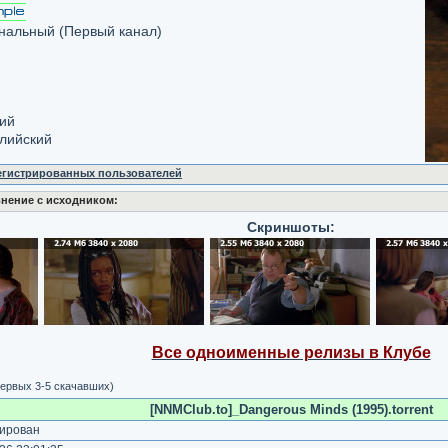
альный (Первый канал)
кий
глийский
регистрированных пользователей
нение с исходником:
Скриншоты:
Все одноименные релизы в Клубе
ервых 3-5 скачавших)
[NNMClub.to]_Dangerous Minds (1995).torrent
ирован