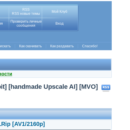
RSS
Мой Клуб
RSS новые темы
Проверить личные
ия
Вход
сообщения
 искать
Как скачивать
Как раздавать
Спасибо!
ности
it] [handmade Upscale AI] [MVO]
Rip [AV1/2160p]