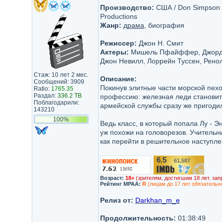
Производство:
США / Don Simpson - 
Productions
Жанр:
драма
, биография
Режиссер:
Джон Н. Смит
Актеры:
Мишель Пфайффер, Джордж Д
Джон Невилл, Лоррейн Туссен, Ренол
Стаж: 10 лет 2 мес.
Описание:
Сообщений: 3909
Покинув элитные части морской пехо
Ratio:
1765.35
Раздал:
336.2 TB
профессию: железная леди становитс
Поблагодарили:
армейской службы сразу же пригоди
143210
100%
Ведь класс, в который попала Лу - Э
уж похожи на головорезов. Учительн
как перейти в решительное наступлен
6.5
61,587
/10
Возраст:
18+
(зрителям, достигшим 18 лет. зап
Рейтинг MPAA:
R
(лицам до 17 лет обязательн
Релиз от:
Darkhan_m_e
Продолжительность:
01:38:49