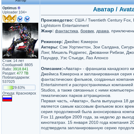
Автор
Optimus
®
Аватар / Avata
Uploader 104+
Производство:
США / Twentieth Century Fox, 
Lightstorm Entertainment
Жанр:
фантастика
,
боевик
,
драма
, приключен
Режиссер:
Джеймс Кэмерон
Актеры:
Сэм Уортингтон, Зои Салдана, Сигур
Лэнг, Мишель Родригес, Джованни Рибизи, Дж
Паундер, Уэс Стьюди, Лаз Алонсо
Стаж: 14 лет
Сообщений: 8805
Описание:
«Аватар» - франшиза канадского к
Ratio:
3918.841
Раздал:
477 TB
Джеймса Кэмерона и запланированная серия 
Поблагодарили:
фантастических фильмов, созданных компание
537025
Entertainment и распространяемых компанией 
29.63%
Studios, а также связанных с ними компьютерн
Откуда: Красноярск
тематических парков аттракционов.
Первая часть, «Аватар», была выпущена 18 де
является самым кассовым фильмом всех вре
серия продолжений была анонсирована компа
Fox 11 декабря 2009 года, за неделю до выхо
кинотеатрах. 15 января 2010 года компания 20
подтвердила запланированную серию продолж