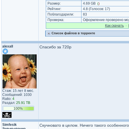
Размер:
4.69 GB
(
)
Рейтинг:
4.8
(Голосов:
17
)
Поблагодарили:
83
Проверка:
Оформление проверено мод
Как cкачать
·
Список файлов в торренте
alexall
Спасибо за 720p
Стаж: 15 лет 8 мес.
Сообщений: 1030
Ratio:
4
Раздал:
25.91 TB
100%
Simfesik
Скучновато в целом. Ничего такого особенног
Только чтение