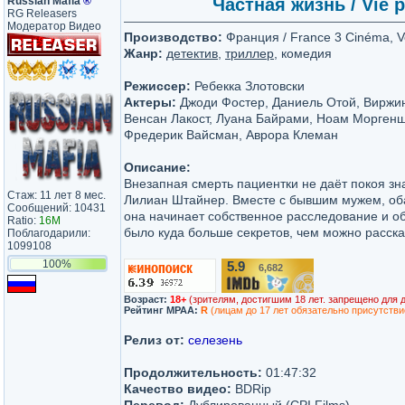
Russian Mafia
®
Частная жизнь / Vie pr
RG Releasers
Модератор Видео
Производство:
Франция / France 3 Cinéma, Ve
Жанр:
детектив
,
триллер
, комедия
Режиссер:
Ребекка Злотовски
Актеры:
Джоди Фостер, Даниель Отой, Виржи
Венсан Лакост, Луана Байрами, Ноам Морген
Фредерик Вайсман, Аврора Клеман
Описание:
Внезапная смерть пациентки не даёт покоя з
Стаж: 11 лет 8 мес.
Лилиан Штайнер. Вместе с бывшим мужем, о
Сообщений: 10431
она начинает собственное расследование и об
Ratio:
16M
было куда больше секретов, чем можно расска
Поблагодарили:
1099108
100%
5.9
6,682
/10
Возраст:
18+
(зрителям, достигшим 18 лет. запрещено для 
Рейтинг MPAA:
R
(лицам до 17 лет обязательно присутстви
Релиз от:
селезень
Продолжительность:
01:47:32
Качество видео:
BDRip