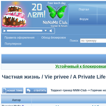
Портал
Форум
Правила оформления
Обход блокировок
Поиск :
Популярное
Устойчивый к блокировка
Частная жизнь / Vie privee / A Private Lif
Торрент-трекер NNM-Club
->
Горячие н
Автор