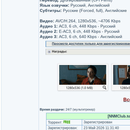
Перевод:
Дублированный (CPI Films)
Язык озвучки:
Русский, Английский
Субтитры:
Русские (Forced, full), Английские
Видео:
AVC/H.264, 1280x536, ~4706 Kbps
Аудио 1:
AC3, 6 ch, 448 Kbps - Русский
Аудио 2:
Е-AC3, 6 ch, 448 Kbps - Русский
Аудио 3:
AC3, 6 ch, 640 Kbps - Английский
Просмотр доступен только для зарегистрирова
Награды:
Вс
Время раздачи:
24/7 (мультитрекер)
[NNMClub.to
Зарегистрирован
Торрент:
Зарегистрирован:
23 Май 2026 11:31:40