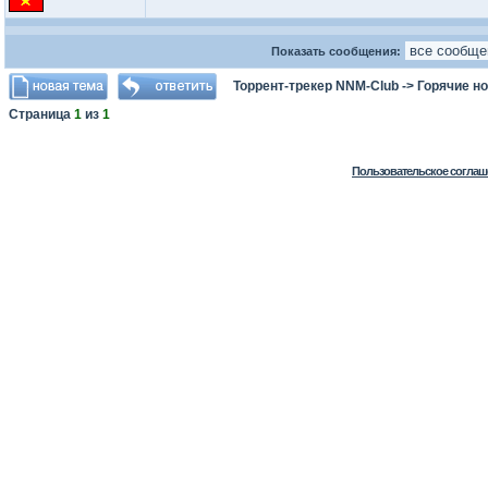
Показать сообщения:
Торрент-трекер NNM-Club
->
Горячие н
Страница
1
из
1
Пользовательское соглаш