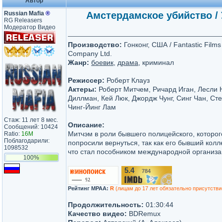
Автор
Russian Mafia
®
Амстердамское убийство / 
RG Releasers
Модератор Видео
Производство:
Гонконг, США / Fantastic Films
Company Ltd.
Жанр:
боевик
,
драма
, криминал
Режиссер:
Роберт Клауз
Актеры:
Роберт Митчем, Ричард Иган, Лесли
Диллман, Кей Люк, Джордж Чунг, Синг Чан, Ст
Чинг-Йинг Лам
Стаж: 11 лет 8 мес.
Описание:
Сообщений: 10424
Митчэм в роли бывшего полицейского, которог
Ratio:
16M
Поблагодарили:
попросили вернуться, так как его бывший колл
1098532
что стал пособником международной организ
100%
5.4
784
/10
Рейтинг MPAA:
R
(лицам до 17 лет обязательно присутстви
Продолжительность:
01:30:44
Качество видео:
BDRemux