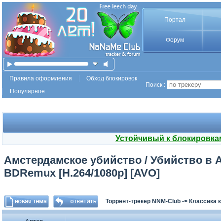
Портал
Форум
Правила оформления
Обход блокировок
Поиск :
Популярное
Устойчивый к блокировка
Амстердамское убийство / Убийство в Ам
BDRemux [H.264/1080p] [AVO]
Торрент-трекер NNM-Club
->
Классика 