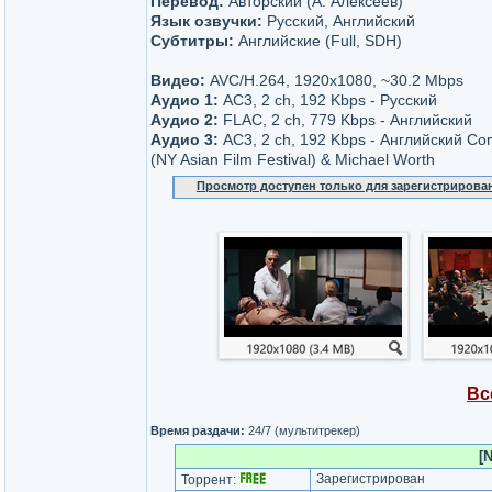
Перевод:
Авторский (А. Алексеев)
Язык озвучки:
Русский, Английский
Субтитры:
Английские (Full, SDH)
Видео:
AVC/H.264, 1920x1080, ~30.2 Мbps
Аудио 1:
AC3, 2 ch, 192 Kbps - Русский
Аудио 2:
FLAC, 2 ch, 779 Kbps - Английский
Аудио 3:
АС3, 2 ch, 192 Kbps - Английский Co
(NY Asian Film Festival) & Michael Worth
Просмотр доступен только для зарегистрирова
Вс
Время раздачи:
24/7 (мультитрекер)
[
Зарегистрирован
Торрент: