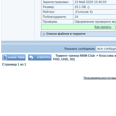
Зарегистрирован:
23 Май 2026 15:46:03
Размер:
20.1 GB
(
)
Рейтинг:
(Голосов:
6
)
Поблагодарили:
24
Проверка:
Оформление проверено мод
Как cкачать
·
Список файлов в торренте
Показать сообщения:
Торрент-трекер NNM-Club
->
Классика 
FHD, UHD, 3D)
Страница
1
из
1
Пользовательское соглаш