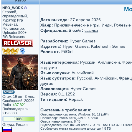
Автор
NEO_WORK
®
Mo
Строгий,
справедливый,
Дата выхода:
27 апреля 2026
Куратор Игр
Меценат,
Жанр:
Приключенческие игры, Инди, Ролевые
Реставратор,
Официальный сайт:
ссылка
Uploader 500+
RG Releasers
Разработчик:
Hyper Games
Издатель:
Hyper Games, Kakehashi Games
Релиз от:
FitGirl
Язык интерфейса:
Русский, Английский, Фра
и другие
Язык озвучки:
Английский
Язык субтитров:
Русский, Английский, Франц
другие
Локализация:
Hyper Games
Версия:
0.1.1252
Стаж: 19 лет 3 мес.
Тип издания:
Repack
Сообщений: 20096
Ratio:
437.821
Поблагодарили:
Системные требования:
2198383
Операционная система: Windows 10, 11 (
х64
)
Процессор: Intel i5-4460, AMD FX-8350
100%
Оперативная память: 8 ГБ
Откуда: Россия
Видеоадаптер: NVIDIA GeForce GTX 780, AMD RX 470, Direct
Свободного места на жестком диске: до 4.8 ГБ