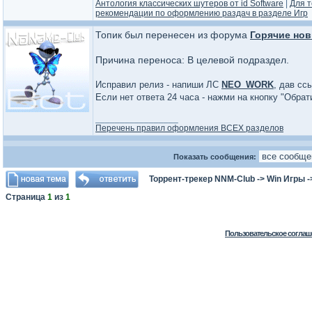
Антология классических шутеров от id Software
|
Для т
рекомендации по оформлению раздач в разделе Игр
Топик был перенесен из форума
Горячие нов
Причина переноса: В целевой подраздел.
Исправил релиз - напиши ЛС
NEO_WORK
, дав сс
Если нет ответа 24 часа - нажми на кнопку "Обра
_________________
Перечень правил оформления ВСЕХ разделов
Показать сообщения:
Торрент-трекер NNM-Club
->
Win Игры
-
Страница
1
из
1
Пользовательское соглаш