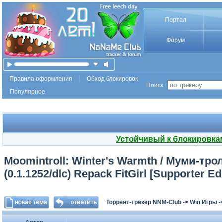
Портал
Форум
Правила оформления
Обход блокировок
Поиск :
Популярное
Устойчивый к блокировка
Moomintroll: Winter's Warmth / Муми-тро
(0.1.1252/dlc) Repack FitGirl [Supporter Ed
Торрент-трекер NNM-Club
->
Win Игры
-