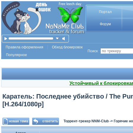
Портал
Форум
Правила оформления
Обход блокировок
Поиск :
Популярное
Устойчивый к блокировка
Каратель: Последнее убийство / The Puni
[H.264/1080p]
Торрент-трекер NNM-Club
->
Горячие н