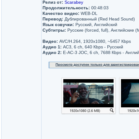
Релиз от:
Scarabey
Продолжительность:
00:48:03
Качество видео:
WEB-DL
Перевод:
Дублированный (Red Head Sound)
Язык озвучки:
Русский, Английский
Субтитры:
Русские (forced, full), Английские (f
Видео:
AVC/H.264, 1920x1080, ~5457 Кbps
Аудио 1:
AC3, 6 ch, 640 Кbps - Русский
Аудио 2:
E-AC-3 JOC, 6 ch, 7688 Кbps - Англи
Просмотр доступен только для зарегистрирова