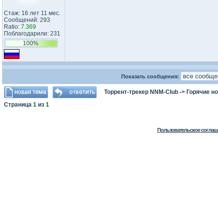
Стаж: 16 лет 11 мес.
Сообщений: 293
Ratio:
7.369
Поблагодарили: 231
100%
Показать сообщения:
Торрент-трекер NNM-Club
->
Горячие н
Страница
1
из
1
Пользовательское соглаш