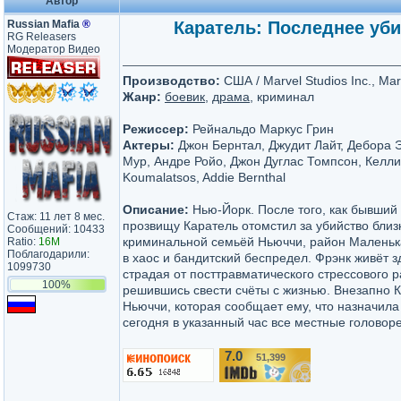
Автор
Russian Mafia
®
Каратель: Последнее убий
RG Releasers
Модератор Видео
Производство:
США / Marvel Studios Inc., Marv
Жанр:
боевик
,
драма
, криминал
Режиссер:
Рейнальдо Маркус Грин
Актеры:
Джон Бернтал, Джудит Лайт, Дебора Э
Мур, Андре Ройо, Джон Дуглас Томпсон, Келли Б
Koumalatsos, Addie Bernthal
Описание:
Нью-Йорк. После того, как бывший
Стаж: 11 лет 8 мес.
прозвищу Каратель отомстил за убийство близ
Сообщений: 10433
криминальной семьёй Ньюччи, район Маленьк
Ratio:
16M
Поблагодарили:
в хаос и бандитский беспредел. Фрэнк живёт з
1099730
страдая от посттравматического стрессового р
100%
решившись свести счёты с жизнью. Внезапно 
Ньюччи, которая сообщает ему, что назначила 
сегодня в указанный час все местные головоре
7.0
51,399
/10