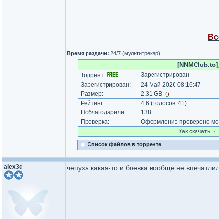
Вс
Время раздачи:
24/7 (мультитрекер)
[NNMClub.to]_
Зарегистрирован
Торрент:
Зарегистрирован:
24 Май 2026 08:16:47
Размер:
2.31 GB
(
)
Рейтинг:
4.6
(Голосов:
41
)
Поблагодарили:
138
Проверка:
Оформление проверено мод
Как cкачать
·
Список файлов в торренте
alex3d
чепуха какая-то и боевка вообще не впечатлил