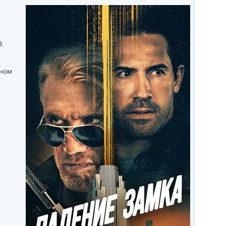
B.
нном