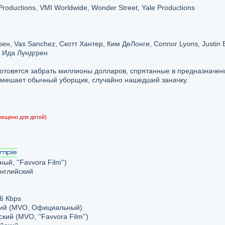
Productions, VMI Worldwide, Wonder Street, Yale Productions
н, Vas Sanchez, Скотт Хантер, Ким ДеЛонги, Connor Lyons, Justin 
, Ида Лундгрен
товятся забрать миллионы долларов, спрятанные в предназначе
в мешает обычный уборщик, случайно нашедший заначку.
рещено для детей)
, ''Favvora Film'')
английский
6 Кbps
ский (MVO, Официальный)
кий (MVO, ''Favvora Film'')