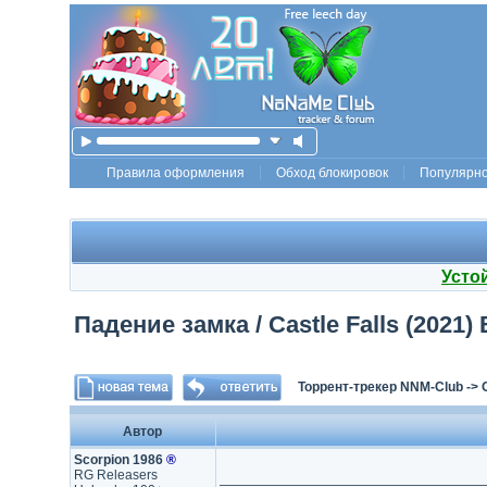
Правила оформления
Обход блокировок
Популярн
Усто
Падение замка / Castle Falls (2021) 
Торрент-трекер NNM-Club
->
Автор
Scorpion 1986
®
RG Releasers