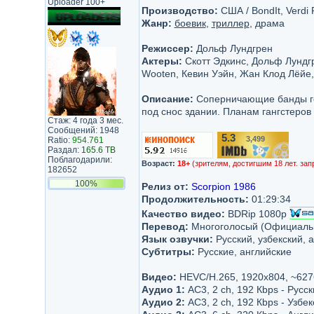
Uploader 100+
Производство:
США / BondIt, Verdi 
Жанр:
боевик
,
триллер
, драма
Режиссер:
Дольф Лундгрен
Актеры:
Скотт Эдкинс, Дольф Лундгре
Wooten, Кевин Уэйн, Жан Клод Лёйе
Описание:
Соперничающие банды го
под снос здании. Планам гангстеро
Стаж: 4 года 3 мес.
Сообщений: 1948
5.3
3,499
Ratio:
954.761
/10
Раздал:
165.6 TB
Поблагодарили:
Возраст:
18+
(зрителям, достигшим 18 лет. зап
182652
100%
Релиз от:
Scorpion 1986
Продолжительность:
01:29:34
Качество видео:
BDRip 1080p
Перевод:
Многоголосый (Официальный
Язык озвучки:
Русский, узбекский, 
Субтитры:
Русские, английские
Видео:
HEVC/H.265, 1920x804, ~627
Аудио 1:
AC3, 2 ch, 192 Кbps - Рус
Аудио 2:
AC3, 2 ch, 192 Кbps - Узбекс