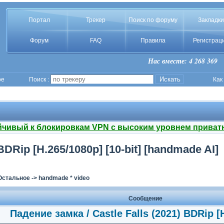
Портал
Трекер
Поиск по форуму
Закладки
Форум
FAQ
Правила
Регистрац
Нас вместе: 4 268 369
ое
Поиск :
Как
йчивый к блокировкам VPN с высоким уровнем приват
BDRip [H.265/1080p] [10-bit] [handmade AI]
Остальное
->
handmade * video
Сообщение
Падение замка / Castle Falls (2021) BDRip [