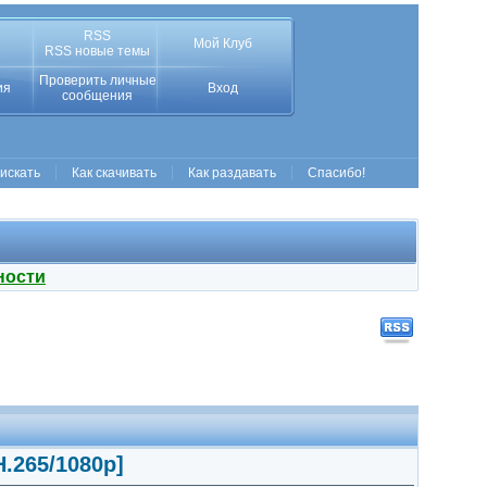
RSS
Мой Клуб
RSS новые темы
Проверить личные
ия
Вход
сообщения
 искать
Как скачивать
Как раздавать
Спасибо!
ности
H.265/1080p]