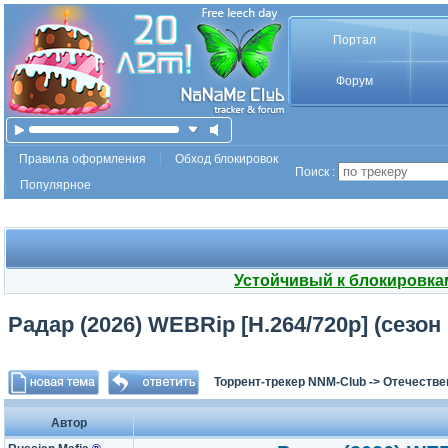
Портал
Форум
Правила оформления
Обход блокировок
Поиск :
Популярное
Устойчивый к блокировка
Радар (2026) WEBRip [H.264/720p] (сезон 1
Торрент-трекер NNM-Club
->
Отечестве
Автор