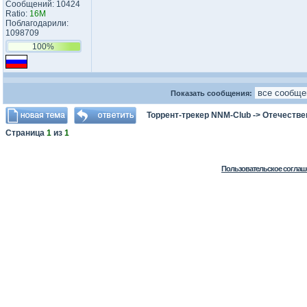
Сообщений: 10424
Ratio:
16M
Поблагодарили:
1098709
100%
Показать сообщения:
Торрент-трекер NNM-Club
->
Отечестве
Страница
1
из
1
Пользовательское соглаш