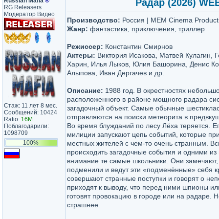
Russian Mafia
®
Радар (2026) WEBR
RG Releasers
Модератор Видео
Производство:
Россия | MEM Cinema Product
Жанр:
фантастика
,
приключения
,
триллер
Режиссер:
Константин Смирнов
Актеры:
Виктория Исакова, Матвей Кулагин, Г
Харин, Илья Лыков, Юлия Башорина, Денис Кос
Алыпова, Иван Дергачев и др.
Описание:
1988 год. В окрестностях небольшо
расположенного в районе мощного радара си
Стаж: 11 лет 8 мес.
загадочный объект. Самые обычные шестиклас
Сообщений: 10424
отправляются на поиски метеорита в предвкуш
Ratio:
16M
Во время блужданий по лесу Лёха теряется. Е
Поблагодарили:
1098709
милиции запускают цепь событий, которые прив
100%
местных жителей с чем-то очень странным. Вс
происходить загадочные события и одними из
внимание те самые школьники. Они замечают,
подменили и ведут эти «подменённые» себя к
совершают странные поступки и говорят о не
приходят к выводу, что перед ними шпионы ил
готовят провокацию в городе или на радаре. Н
страшнее.