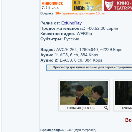
6.4
149
/10
Возраст:
16+
(зрителям, достигшим 16 лет)
Релиз от:
ExKinoRay
Продолжительность:
~00:52:00 серия
Качество видео:
WEBRip
Субтитры:
Русские
Видео:
АVC/H.264, 1280х640, ~2229 Кbps
Аудио 1:
AC3, 6 ch, 384 Kbps
Аудио 2:
Е-AC3, 6 ch, 384 Kbps
Просмотр доступен только для зарегистрирова
Вс
Время раздачи:
24/7 (мультитрекер)