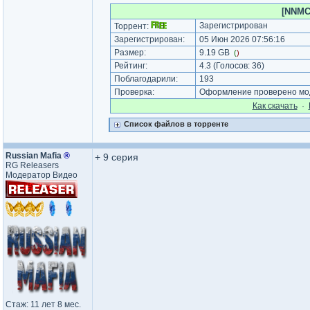
[NNMCl
Зарегистрирован
Торрент:
Зарегистрирован:
05 Июн 2026 07:56:16
Размер:
9.19 GB
(
)
Рейтинг:
4.3
(Голосов:
36
)
Поблагодарили:
193
Проверка:
Оформление проверено мод
Как cкачать
·
Список файлов в торренте
Russian Mafia
®
+ 9 серия
RG Releasers
Модератор Видео
Стаж: 11 лет 8 мес.