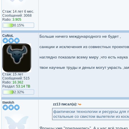
Стаж: 14 лет 6 мес.
Сообщений: 3068
Ratio:
3.905
30.15%
CoNoL
Больше ничего международного не будет ,
санкции и исключения из совместных проекто
наглядно показали всему миру ,что есть наука и
твои научные труды и деньги могут украсть ,з
Стаж: 15 лет
Сообщений: 515
Ratio:
16.362
Раздал:
53.14 TB
32.32%
ttwolsh
zz13 писал(а):
фактически технологии и ресурсы для п
остальные со свистом вылетели из кос
Японцы уже "прилунились". А у нас всё только