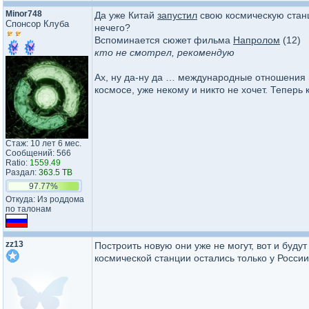
Minor748
Да уже Китай
запустил
свою космическую станц
Спонсор Клуба
нечего?
Вспоминается сюжет фильма
Напролом
(12)
кто не смотрел, рекомендую
Ах, ну да-ну да … международные отношения п
космосе, уже некому и никто не хочет. Теперь 
Стаж: 10 лет 6 мес.
Сообщений: 566
Ratio:
1559.49
Раздал:
363.5 TB
97.77%
Откуда: Из роддома
по талонам
zz13
Построить новую они уже не могут, вот и буду
космической станции остались только у России