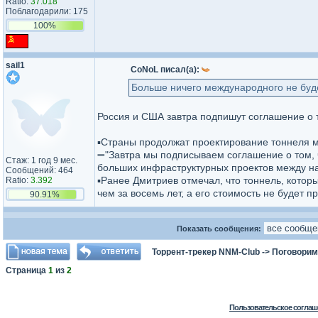
Ratio:
37.018
Поблагодарили: 175
100%
sail1
CoNoL писал(а):
Больше ничего международного не буде
Россия и США завтра подпишут соглашение о 
▪️Страны продолжат проектирование тоннеля 
➖"Завтра мы подписываем соглашение о том, 
Стаж: 1 год 9 мес.
больших инфраструктурных проектов между н
Сообщений: 464
▪️Ранее Дмитриев отмечал, что тоннель, кото
Ratio:
3.392
чем за восемь лет, а его стоимость не будет 
90.91%
Показать сообщения:
Торрент-трекер NNM-Club
->
Поговорим
Страница
1
из
2
Пользовательское соглаш