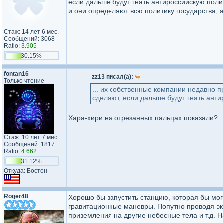
если дальше будут гнать антироссийскую полит
и они определяют всю политику государства, 
Стаж: 14 лет 6 мес.
Сообщений: 3068
Ratio:
3.905
30.15%
fontan16
zz13 писал(а):
Только чтение
... их собственные компании недавно п
сделают, если дальше будут гнать антир
Хара-хири на отрезанных пальцах показали?
Стаж: 10 лет 7 мес.
Сообщений: 1817
Ratio:
4.662
31.12%
Откуда: Бостон
Roger48
Хорошо бы запустить станцию, которая бы мог
гравитационные маневры. Попутно проводя э
приземления на другие небесные тела и т.д. 