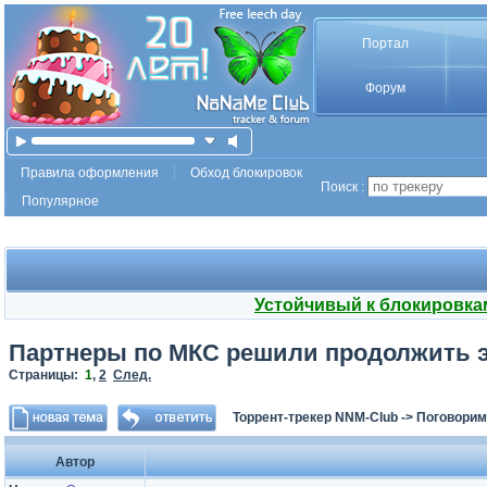
Портал
Форум
Правила оформления
Обход блокировок
Поиск :
Популярное
Устойчивый к блокировка
Партнеры по МКС решили продолжить э
Страницы:
1
,
2
След.
Торрент-трекер NNM-Club
->
Поговорим
Автор