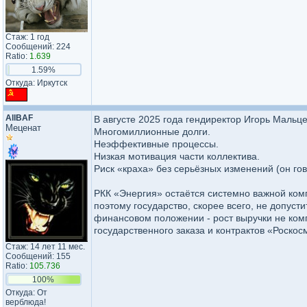
Стаж: 1 год
Сообщений: 224
Ratio:
1.639
1.59%
Откуда: Иркутск
AllBAF
В августе 2025 года гендиректор Игорь Мальц
Меценат
Многомиллионные долги.
Неэффективные процессы.
Низкая мотивация части коллектива.
Риск «краха» без серьёзных изменений (он гов
РКК «Энергия» остаётся системно важной комп
поэтому государство, скорее всего, не допус
финансовом положении - рост выручки не комп
государственного заказа и контрактов «Роскос
Стаж: 14 лет 11 мес.
Сообщений: 155
Ratio:
105.736
100%
Откуда: От
верблюда!