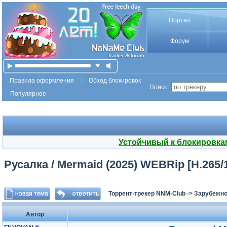
Портал
Форум
Правила оформления
Обход блокировок
Поиск :
Популярное
Устойчивый к блокировка
Русалка / Mermaid (2025) WEBRip [H.265/
Торрент-трекер NNM-Club
->
Зарубежно
Автор