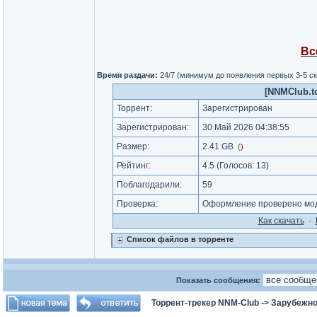
Вс
Время раздачи:
24/7 (минимум до появления первых 3-5 с
[NNMClub.t
Торрент:
Зарегистрирован
Зарегистрирован:
30 Май 2026 04:38:55
Размер:
2.41 GB
(
)
Рейтинг:
4.5
(Голосов:
13
)
Поблагодарили:
59
Проверка:
Оформление проверено мод
Как cкачать
·
Список файлов в торренте
Показать сообщения:
Торрент-трекер NNM-Club
->
Зарубежно