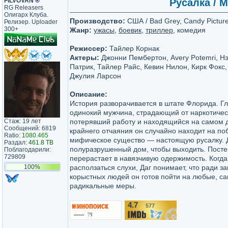
FILVOVAN
®
Русалка / M
RG Releasers
Олигарх Клуба.
Производство:
США / Bad Grey, Candy Picture
Релизер. Uploader
300+
Жанр:
ужасы
,
боевик
,
триллер
, комедия
Режиссер:
Тайлер Корнак
Актеры:
Джонни Пембертон, Avery Potemri, Н
Патрик, Тайлер Райс, Кевин Нилон, Кирк Фокс,
Джулия Ларсон
Описание:
История разворачивается в штате Флорида. Гл
одинокий мужчина, страдающий от наркотичес
Стаж: 19 лет
потерявший работу и находящийся на самом д
Сообщений: 6819
крайнего отчаяния он случайно находит на п
Ratio:
1080.465
мифическое существо — настоящую русалку. Д
Раздал:
461.8 TB
полуразрушенный дом, чтобы выходить. Посте
Поблагодарили:
729809
перерастает в навязчивую одержимость. Когда
100%
расползаться слухи, Даг понимает, что ради з
корыстных людей он готов пойти на любые, с
радикальные меры.
4.7
577
/10