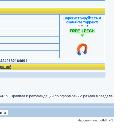
Зарегистрируйтесь и
скачайте торрент
!
53.2 KB
04240182164691
ратио!
/Rip
|
Правила и рекомендации по оформлению раздач в разделе
Часовой пояс: GMT + 3