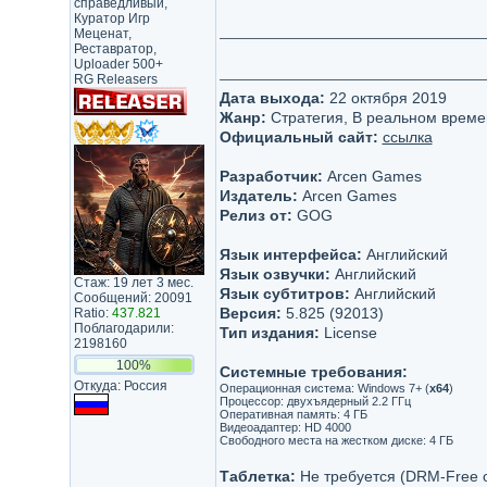
справедливый,
Куратор Игр
Меценат,
Реставратор,
Uploader 500+
RG Releasers
Дата выхода:
22 октября 2019
Жанр:
Стратегия, В реальном време
Официальный сайт:
ссылка
Разработчик:
Arcen Games
Издатель:
Arcen Games
Релиз от:
GOG
Язык интерфейса:
Английский
Язык озвучки:
Английский
Стаж: 19 лет 3 мес.
Язык субтитров:
Английский
Сообщений: 20091
Версия:
5.825 (92013)
Ratio:
437.821
Поблагодарили:
Тип издания:
License
2198160
100%
Системные требования:
Откуда: Россия
Операционная система: Windows 7+ (
х64
)
Процессор: двухъядерный 2.2 ГГц
Оперативная память: 4 ГБ
Видеоадаптер: HD 4000
Свободного места на жестком диске: 4 ГБ
Таблетка:
Не требуется (DRM-Free 