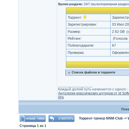
Время раздачи:
24/7 (мультитрекерная раздач
Торрент:
Зарегистр
Зарегистрирован:
03 Июл 20
Размер:
2.62 GB
(
Рейтинг:
(Голосов:
Поблагодарили:
67
Проверка:
Оформлени
Список файлов в торренте
_________________
Каждый долгий путь начинается с одного - с
Антология классических шутеров от id Soft
Игр
Пока
Торрент-трекер NNM-Club
->
Страница
1
из
1