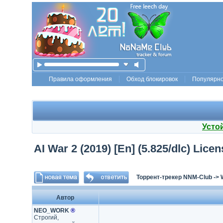
Правила оформления
Обход блокировок
Популярн
Усто
AI War 2 (2019) [En] (5.825/dlc) Lic
Торрент-трекер NNM-Club
->
Автор
NEO_WORK
®
Строгий,