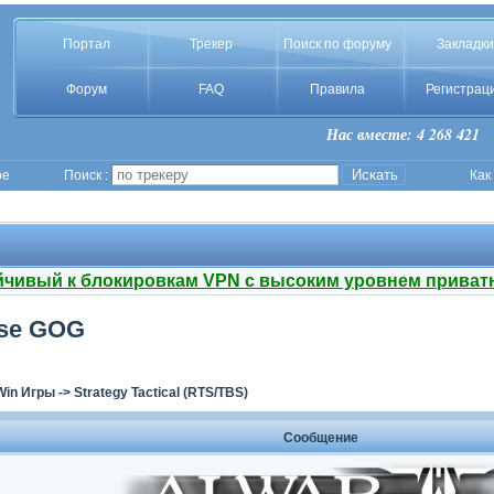
Портал
Трекер
Поиск по форуму
Закладки
Форум
FAQ
Правила
Регистрац
Нас вместе: 4 268 421
ое
Поиск :
Как
йчивый к блокировкам VPN с высоким уровнем приват
ense GOG
Win Игры
->
Strategy Tactical (RTS/TBS)
Сообщение