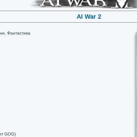
AI War 2
ни, Фантаcтика
от GOG)