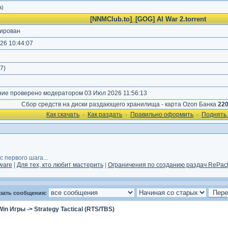
а)
[NNMClub.to]_[GOG] AI War 2.torrent
ирован
26 10:44:07
)
7
)
е проверено модератором 03 Июл 2026 11:56:13
Сбор средств на диски раздающего хранилища - карта Ozon Банка
22
Как cкачать
·
Как раздать
·
Правильно оформить
·
Поднять 
 первого шага...
ware
|
Для тех, кто любит мастерить
|
Ограничения по созданию раздач RePack
зать сообщения:
Win Игры
->
Strategy Tactical (RTS/TBS)