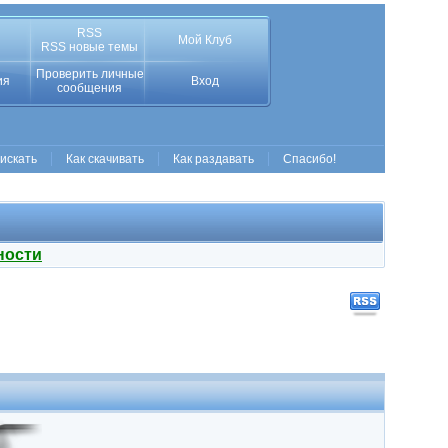
RSS
Мой Клуб
RSS новые темы
Проверить личные
ия
Вход
сообщения
 искать
Как скачивать
Как раздавать
Спасибо!
ности