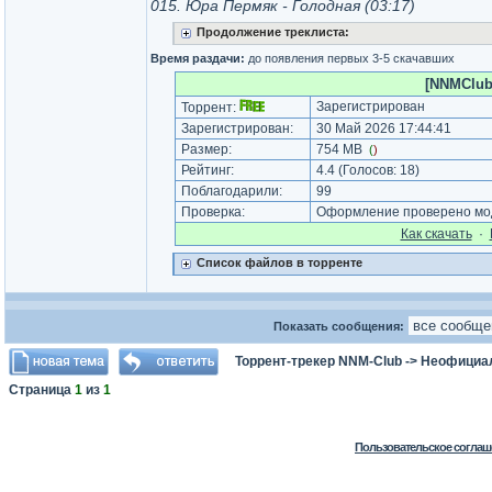
015. Юра Пермяк - Голодная (03:17)
Продолжение треклиста:
Время раздачи:
до появления первых 3-5 скачавших
[NNMClub.
Зарегистрирован
Торрент:
Зарегистрирован:
30 Май 2026 17:44:41
Размер:
754 MB
(
)
Рейтинг:
4.4
(Голосов:
18
)
Поблагодарили:
99
Проверка:
Оформление проверено мод
Как cкачать
·
Список файлов в торренте
Показать сообщения:
Торрент-трекер NNM-Club
->
Неофициа
Страница
1
из
1
Пользовательское соглаш