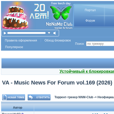
Портал
Форум
Правила оформления
Обход блокировок
Поиск :
Популярное
Устойчивый к блокировка
VA - Music News For Forum vol.169 (2026)
Торрент-трекер NNM-Club
->
Неофициа
Автор