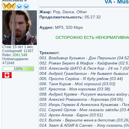
Reverside92
®
VA - Mus
Жанр:
Pop, Dance, Other
Продолжительность:
05:27:32
Аудио:
MP3, 320 Kbps
ОСТОРОЖНО ЕСТЬ НЕНОРМАТИВНАЯ
Стаж: 15 лет 1 мес.
Сообщений: 11307
Треклист:
Ratio:
2061.548
001. Владимир Кузьмин - Дон Периньон (04:52
Поблагодарили:
002. Роман Берет & Мафик - Кайфанём (02:5
471848
003. Александр ШАТО & Леся Кир - 24 на 7 (02
100%
004. Андрей Гражданкин - Не бывает бывших
005. Просто Серёга - Я буду рядом (03:44)
006. Таня Кирим - Мой хороший (03:03)
007. Крестов - Моя королева (03:38)
008. Андрей Куряев - Рисуют мальчики войну 
009. Алексей Романюта - Королева (04:05)
010. Игорь Герман & Анжелика Кузьмова - Поз
011. Сергей Орлов - Мне сказали звёзды (03:4
012. Арсен Алиев - Барон (03:51)
013. Витёк - Верните меня в детство (03:26
014. Хват & AlStiff & Санчес - Хочу сказать (0