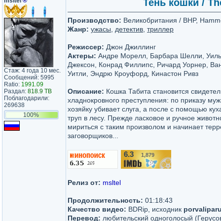
msltel
®
Тень кошки / Th
Производство:
Великобритания / BHP, Hamme
Жанр:
ужасы
,
детектив
,
триллер
Режиссер:
Джон Джиллинг
Актеры:
Андре Морелл, Барбара Шелли, Уиль
Джексон, Конрад Филлипс, Ричард Уорнер, Ва
Стаж: 4 года 10 мес.
Уитли, Эндрю Кроуфорд, Кинастон Ривз
Сообщений: 5995
Ratio:
1991.09
Описание:
Кошка Табита становится свидете
Раздал:
818.9 TB
Поблагодарили:
хладнокровного преступления: по приказу му
269638
хозяйку убивает слуга, а после с помощью кух
100%
труп в лесу. Прежде ласковое и ручное живот
мириться с таким произволом и начинает тер
заговорщиков...
6.3
1,879
/10
Релиз от:
msltel
Продолжительность:
01:18:43
Качество видео:
BDRip, исходник
porvalipar
Перевод:
любительский одноголосый (Герусо