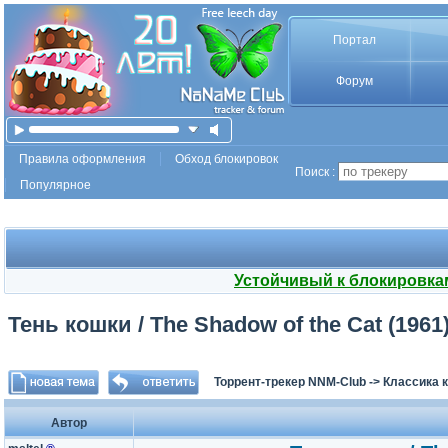
Портал
Форум
Правила оформления
Обход блокировок
Поиск :
Популярное
Устойчивый к блокировка
Тень кошки / The Shadow of the Cat (1961
Торрент-трекер NNM-Club
->
Классика 
Автор