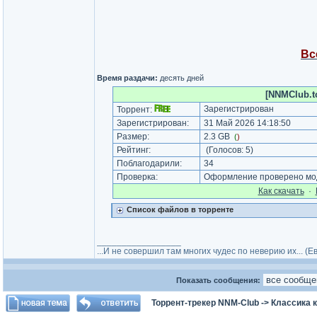
Вс
Время раздачи:
десять дней
[NNMClub.to
Зарегистрирован
Торрент:
Зарегистрирован:
31 Май 2026 14:18:50
Размер:
2.3 GB
(
)
Рейтинг:
(Голосов:
5
)
Поблагодарили:
34
Проверка:
Оформление проверено мод
Как cкачать
·
Список файлов в торренте
_________________
...И не совершил там многих чудес по неверию их... (
Показать сообщения:
Торрент-трекер NNM-Club
->
Классика 