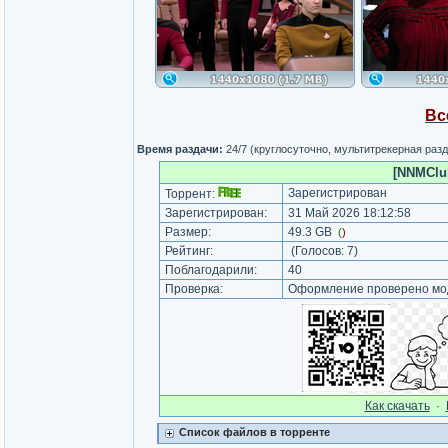
Вс
Время раздачи:
24/7 (круглосуточно, мультитрекерная раз
[NNMClub
Зарегистрирован
Торрент:
Зарегистрирован:
31 Май 2026 18:12:58
Размер:
49.3 GB
(
)
Рейтинг:
(Голосов:
7
)
Поблагодарили:
40
Проверка:
Оформление проверено мод
Как cкачать
·
Список файлов в торренте