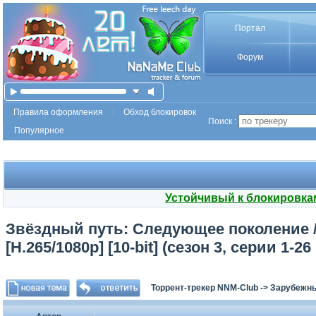
Портал
Форум
Правила оформления
Обход блокировок
Поиск :
Популярное
Устойчивый к блокировка
Звёздный путь: Следующее поколение / S
[H.265/1080p] [10-bit] (сезон 3, серии 1-26
Торрент-трекер NNM-Club
->
Зарубежн