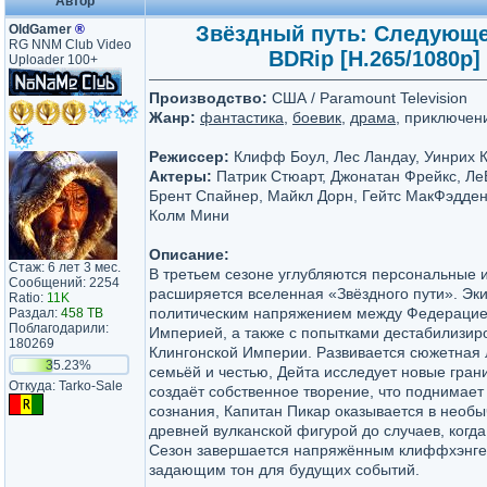
Автор
OldGamer
®
Звёздный путь: Следующее 
RG NNM Club Video
BDRip [H.265/1080p] [
Uploader 100+
Производство:
США / Paramount Television
Жанр:
фантастика
,
боевик
,
драма
, приключен
Режиссер:
Клифф Боул, Лес Ландау, Уинрих 
Актеры:
Патрик Стюарт, Джонатан Фрейкс, Ле
Брент Спайнер, Майкл Дорн, Гейтс МакФэдден,
Колм Мини
Описание:
Стаж: 6 лет 3 мес.
В третьем сезоне углубляются персональные 
Сообщений: 2254
расширяется вселенная «Звёздного пути». Эки
Ratio:
11K
политическим напряжением между Федерацие
Раздал:
458 TB
Поблагодарили:
Империей, а также с попытками дестабилизир
180269
Клингонской Империи. Развивается сюжетная 
35.23%
семьёй и честью, Дейта исследует новые гран
Откуда: Tarko-Sale
создаёт собственное творение, что поднимает
сознания, Капитан Пикар оказывается в необыч
древней вулканской фигурой до случаев, когда
Сезон завершается напряжённым клиффхэнгер
задающим тон для будущих событий.