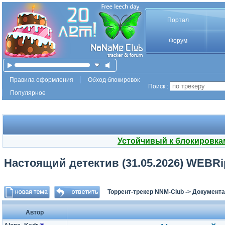
Портал
Форум
Правила оформления
Обход блокировок
Поиск :
Популярное
Устойчивый к блокировка
Настоящий детектив (31.05.2026) WEBRip
Торрент-трекер NNM-Club
->
Документа
Автор