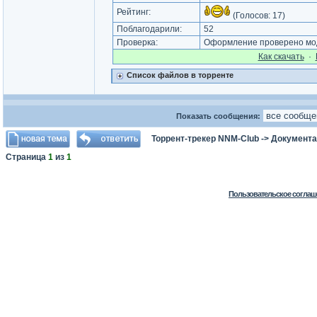
Рейтинг:
(Голосов:
17
)
Поблагодарили:
52
Проверка:
Оформление проверено мод
Как cкачать
·
Список файлов в торренте
Показать сообщения:
Торрент-трекер NNM-Club
->
Документа
Страница
1
из
1
Пользовательское соглаш