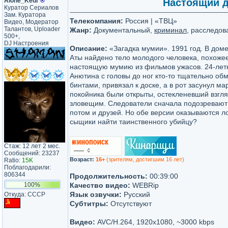
Alone_Kedr
®
Настоящий де
Куратор Сериалов
Зам. Куратора
Телекомпания:
Россия | «ТВЦ»
Видео, Модератор
Талантов, Uploader
Жанр:
Документальный,
криминал
, расследов
500+,
DJ Настроения
Описание:
«Загадка мумии». 1991 год. В дом
Аты найдено тело молодого человека, похоже
настоящую мумию из фильмов ужасов. 24-лет
Анютина с головы до ног кто-то тщательно об
бинтами, привязал к доске, а в рот засунул ма
покойника были открыты, остекленевший взгля
зловещим. Следователи сначала подозревают 
потом и друзей. Но обе версии оказываются л
сыщики найти таинственного убийцу?
Стаж: 12 лет 2 мес.
Сообщений: 23237
Возраст:
16+
(зрителям, достигшим 16 лет)
Ratio:
15K
Поблагодарили:
806344
Продолжительность:
00:39:00
100%
Качество видео:
WEBRip
Язык озвучки:
Русский
Откуда: CCCP
Субтитры:
Отсутствуют
Видео:
AVC/H.264, 1920x1080, ~3000 kbps