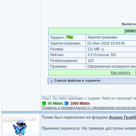
Время р
[NNMC
Зарегистрирован
Торрент:
Зарегистрирован:
01 Июн 2026 10:34:45
Размер:
111 MB
(
)
Рейтинг:
4.8
(Голосов:
30
)
Поблагодарили:
102
Проверка:
Оформление проверено мод
Как cкачать
·
Список файлов в торренте
_________________
Опыт. Он либо приходит с годами. Либо не приходит 
50 Mbit/s
1000 Mbit/s
Правила и рекомендации по оформлению релизов ка
Топик был перенесен из форума
Аудио Грабб
Причина переноса: На трекере доступна нова