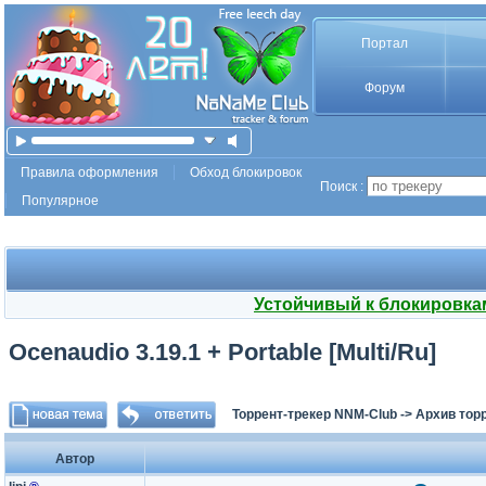
Портал
Форум
Правила оформления
Обход блокировок
Поиск :
Популярное
Устойчивый к блокировка
Ocenaudio 3.19.1 + Portable [Multi/Ru]
Торрент-трекер NNM-Club
->
Архив тор
Автор