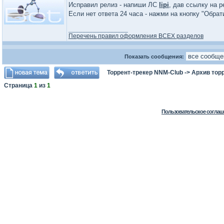
Исправил релиз - напиши ЛС
lipi
, дав ссылку на р
Если нет ответа 24 часа - нажми на кнопку "Обра
_________________
Перечень правил оформления ВСЕХ разделов
Показать сообщения:
Торрент-трекер NNM-Club
->
Архив тор
Страница
1
из
1
Пользовательское соглаш