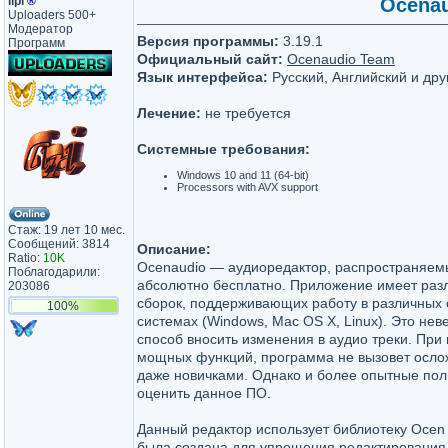
lipi
®
Ocenaud
Uploaders 500+
Модератор
Версия программы:
3.19.1
Программ
Официальный сайт:
Ocenaudio Team
Язык интерфейса:
Русский, Английский и дру
Лечение:
не требуется
Системные требования:
Windows 10 and 11 (64-bit)
Processors with AVX support
Стаж: 19 лет 10 мес.
Сообщений: 3814
Описание:
Ratio:
10K
Ocenaudio — аудиоредактор, распространяем
Поблагодарили:
абсолютно бесплатно. Приложение имеет раз
203086
сборок, поддерживающих работу в различных
100%
системах (Windows, Mac OS X, Linux). Это нев
способ вносить изменения в аудио треки. При
мощных функций, программа не вызовет осло
даже новичками. Однако и более опытные пол
оценить данное ПО.
Данный редактор использует библиотеку Ocen
была создана для упрощения редактирования