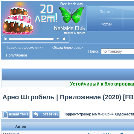
Портал
Форум
Правила оформления
Обход блокировок
Поиск :
Популярное
Устойчивый к блокировка
Арно Штробель | Приложение (2020) [FB
Торрент-трекер NNM-Club
->
Художеств
Автор