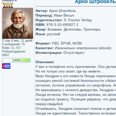
soboi26
®
Арно Штробель 
Автор:
Арно Штробель
Перевод:
Иван Висыч
Издательство:
S. Fischer Verlag
ISBN:
978-3-10-490927-1
Жанр:
Боевики, Детективы, Триллеры
Язык:
русский
Стаж: 6 мес. 11 дней
Формат:
FB2, EPUB, MOBI
Сообщений: 75
Качество:
Изначально электронное (ebook)
Ratio:
21.707
Поблагодарили:
Иллюстрации:
Отсутствуют
6997
100%
Описание:
У вас в телефоне есть приложение. Оно дела
Но не только оно знает, где вы живете…
Врач Хендрик и его невеста Линда переезжают
оснащен умной системой безопасности «Adam
сетчатки, полное управление со смартфона. 
Но вернувшись с ночного дежурства, Хендрик 
Линда исчезла. Нет ни следов взлома, ни запи
не подняла тревогу. Полиция уверена, что де
перед свадьбой.
Отчаявшись, Хендрик начинает поиски и дела
Линда не единственная. Таинственно исчезаю