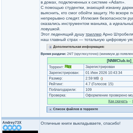
в домах, подключенных к системе «Adam».
С помощью студентки, знающей изнанку даркн
выяснить, кто смог обойти защиту. Но вскоре 
непрерывно следят. Иллюзия безопасности ру
оказались инструментом маньяка, а идеальн
ловушкой.
Этот леденящий душу
триллер
Арно Штробеля
наш главный страх — тотальную цифровую уя
Дополнительная информация:
Время раздачи:
24/7 (круглосуточно) (минимум до появлен
[NNMClub.to]_2
Зарегистрирован
Торрент:
Зарегистрирован:
01 Июн 2026 10:43:34
Размер:
2.59 MB
(
)
Рейтинг:
4.7
(Голосов:
15
)
Поблагодарили:
109
Проверка:
Оформление проверено мод
Как cкачать
·
Список файлов в торренте
Andrey73X
Отличные книги выкладываете, спасибо!