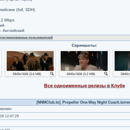
ийские (full, SDH)
.2 Мbps
кий
- Английский
регистрированных пользователей
Скриншоты:
Все одноименные релизы в Клубе
[NNMClub.to]_Propeller One-Way Night Coach.torre
ирован
26 12:47:29
)