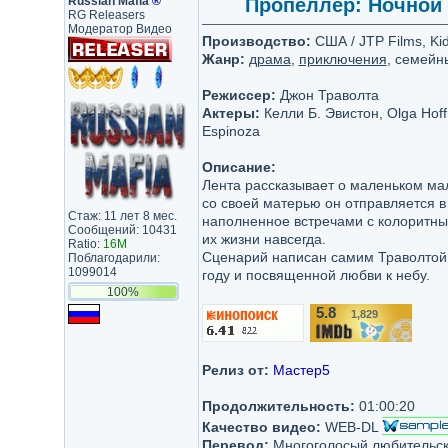
Russian Mafia
®
Пропеллер: Ночной р
RG Releasers
Модератор Видео
Производство:
США / JTP Films, Kid
Жанр:
драма
,
приключения
, семейн
Режиссер:
Джон Траволта
Актеры:
Келли Б. Эвистон, Olga Hoff
Espinoza
Описание:
Лента рассказывает о маленьком ма
со своей матерью он отправляется в
Стаж: 11 лет 8 мес.
наполненное встречами с колоритн
Сообщений: 10431
их жизни навсегда.
Ratio:
16M
Сценарий написан самим Траволтой 
Поблагодарили:
1099014
году и посвященной любви к небу.
100%
5.8
1,829
/10
Релиз от:
Мастер5
Продолжительность:
01:00:20
Качество видео:
WEB-DL
Перевод:
Многоголосый любительски