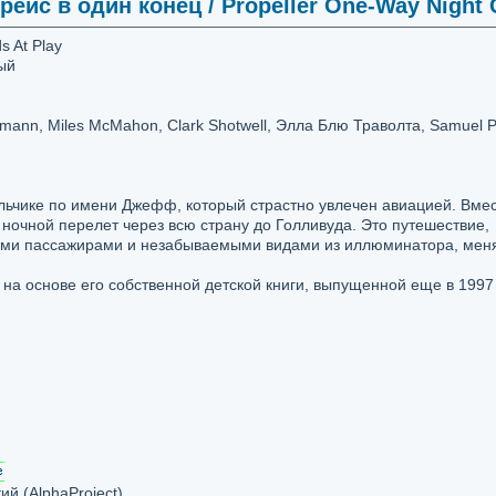
ейс в один конец / Propeller One-Way Night 
s At Play
ый
mann, Miles McMahon, Clark Shotwell, Элла Блю Траволта, Samuel P
льчике по имени Джефф, который страстно увлечен авиацией. Вме
 ночной перелет через всю страну до Голливуда. Это путешествие,
ыми пассажирами и незабываемыми видами из иллюминатора, мен
на основе его собственной детской книги, выпущенной еще в 1997
й (AlphaProject)