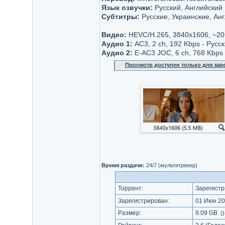
Язык озвучки:
Русский, Английский
Субтитры:
Русские, Украинские, Англ
Видео:
НЕVC/H.265, 3840x1606, ~20
Аудио 1:
AC3, 2 ch, 192 Kbps - Русс
Аудио 2:
E-AC3 JOC, 6 ch, 768 Kbps 
Просмотр доступен только для за
Время раздачи:
24/7 (мультитрекер)
Торрент:
Зарегистр
Зарегистрирован:
01 Июн 20
Размер:
9.09 GB
(