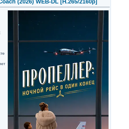
Coach (2026) WEB-DL [H.265/2160p]
.
сте
яет