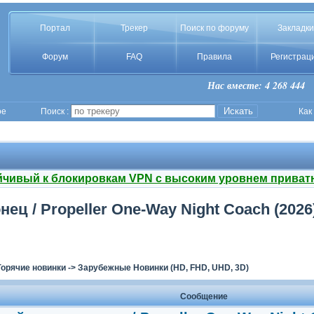
Портал
Трекер
Поиск по форуму
Закладки
Форум
FAQ
Правила
Регистрац
Нас вместе: 4 268 444
ое
Поиск :
Как
йчивый к блокировкам VPN с высоким уровнем приват
ц / Propeller One-Way Night Coach (2026)
Горячие новинки
->
Зарубежные Новинки (HD, FHD, UHD, 3D)
Сообщение