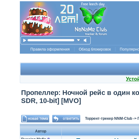
Правила оформления
Обход блокировок
Популярн
Усто
Пропеллер: Ночной рейс в один коне
SDR, 10-bit] [MVO]
Торрент-трекер NNM-Club
->
Автор