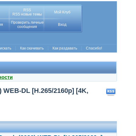
RSS
Мой Клуб
RSS новые темы
Проверить личные
ия
Вход
сообщения
 искать
Как скачивать
Как раздавать
Спасибо!
ности
 WEB-DL [H.265/2160p] [4K,