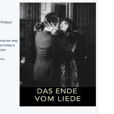
 Роберт
ически ему
астлива в
 при
оч,