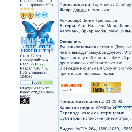
Поклонник старого
Производство:
Германия / Cserépy
кино, Uploader 500+
Жанр:
драма
, немое кино
Режиссер:
Вилли Грюнвольд
Актеры:
Аста Нильсен, Марга Колер
Хартманн, Эрнер Хюбш, Макс Цильц
Описание:
Душещипательная история. Девушка 
назло выходит замуж за другого. Эт
Стаж: 17 лет
браке, хотя у неё и есть любимый р
Сообщений: 5741
драматических обстоятельствах...
Ratio:
2914.275
В середине фильма я уронил скупую 
Раздал:
548.7 TB
Поблагодарили:
приготовьте носовые платки.
104089
100%
6.2
14
/10
Откуда: Из тех же
ворот, откуда и весь
народ.
Продолжительность:
01:23:03
Качество видео:
WEBRip
Перевод:
немой с интертитрами
Субтитры:
испанские (интертитры),
Видео:
AVC/H.264, 1380x1080, ~586