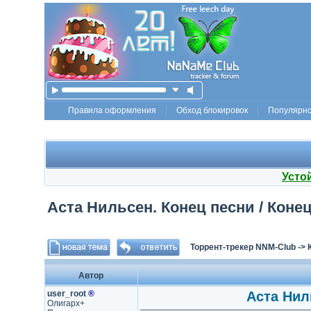
Правила оформления
Обход блокировок
Популярн
Усто
Аста Нильсен. Конец песни / Конец
Торрент-трекер NNM-Club
->
Автор
user_root
®
Аста Нил
Олигарх+