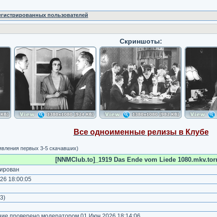
регистрированных пользователей
Скриншоты:
Все одноименные релизы в Клубе
явления первых 3-5 скачавших)
[NNMClub.to]_1919 Das Ende vom Liede 1080.mkv.tor
ирован
26 18:00:05
)
3
)
е проверено модератором 01 Июн 2026 18:14:06