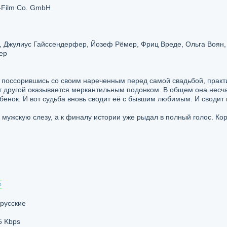
-Film Co. GmbH
, Джулиус Гайссендерфер, Йозеф Рёмер, Фриц Вреде, Ольга Воян,
ер
поссорившись со своим нареченным перед самой свадьбой, практ
от другой оказывается меркантильным подонком. В общем она несч
ебенок. И вот судьба вновь сводит её с бывшим любимым. И сводит
мужскую слезу, а к финалу истории уже рыдал в полный голос. Кор
 русские
5 Kbps