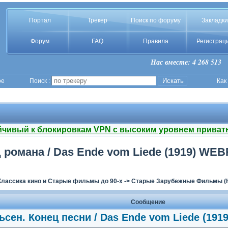
Портал
Трекер
Поиск по форуму
Закладки
Форум
FAQ
Правила
Регистрац
Нас вместе: 4 268 513
ое
Поиск :
Как
йчивый к блокировкам VPN с высоким уровнем приват
 романа / Das Ende vom Liede (1919) WEBR
Классика кино и Старые фильмы до 90-х
->
Старые Зарубежные Фильмы (H
Сообщение
ьсен. Конец песни / Das Ende vom Liede (1919