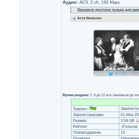
Аудио:
AC3, 2 ch, 192 Kbps
Просмотр доступен только для за
Аста Нильсен:
Время раздачи:
С 8 до 22 мск (минимум до по
Зарегистр
Торрент:
Зарегистрирован:
01 Июн 20
Размер:
3.59 GB
(
Рейтинг:
(Голосов:
Поблагодарили:
15
Проверка:
Оформлени