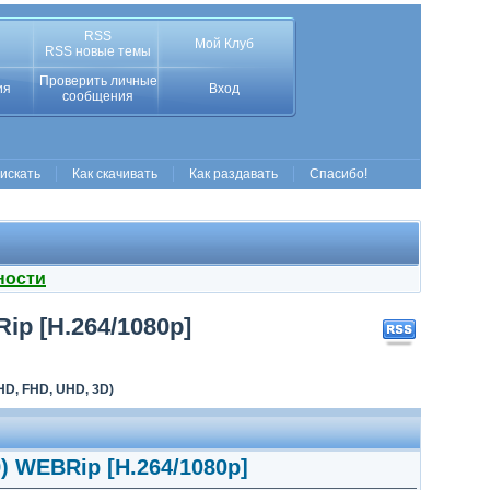
RSS
Мой Клуб
RSS новые темы
Проверить личные
ия
Вход
сообщения
 искать
Как скачивать
Как раздавать
Спасибо!
ности
ip [H.264/1080p]
D, FHD, UHD, 3D)
) WEBRip [H.264/1080p]