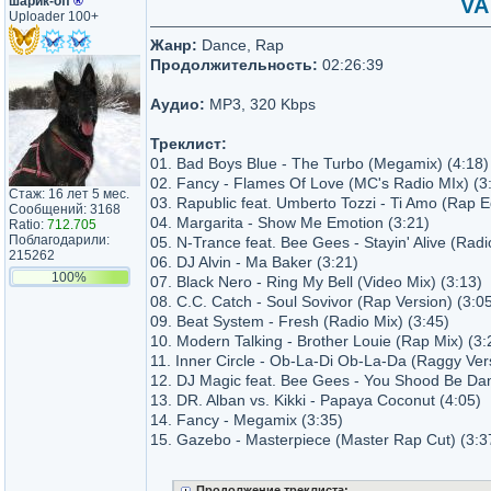
шарик-off
®
VA
Uploader 100+
Жанр:
Dance, Rap
Продолжительность:
02:26:39
Аудио:
MP3, 320 Kbps
Треклист:
01. Bad Boys Blue - The Turbo (Megamix) (4:18)
02. Fancy - Flames Of Love (MC's Radio MIx) (3
Стаж: 16 лет 5 мес.
03. Rapublic feat. Umberto Tozzi - Ti Amo (Rap Ed
Сообщений: 3168
04. Margarita - Show Me Emotion (3:21)
Ratio:
712.705
Поблагодарили:
05. N-Trance feat. Bee Gees - Stayin' Alive (Radi
215262
06. DJ Alvin - Ma Baker (3:21)
100%
07. Black Nero - Ring My Bell (Video Mix) (3:13)
08. C.C. Catch - Soul Sovivor (Rap Version) (3:0
09. Beat System - Fresh (Radio Mix) (3:45)
10. Modern Talking - Brother Louie (Rap Mix) (3:
11. Inner Circle - Ob-La-Di Ob-La-Da (Raggy Vers
12. DJ Magic feat. Bee Gees - You Shood Be Dan
13. DR. Alban vs. Kikki - Papaya Coconut (4:05)
14. Fancy - Megamix (3:35)
15. Gazebo - Masterpiece (Master Rap Cut) (3:3
Продолжение треклиста: