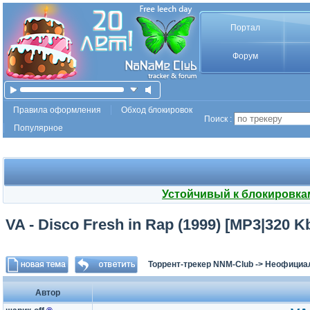
Портал
Форум
Правила оформления
Обход блокировок
Поиск :
Популярное
Устойчивый к блокировка
VA - Disco Fresh in Rap (1999) [MP3|320 
Торрент-трекер NNM-Club
->
Неофициа
Автор