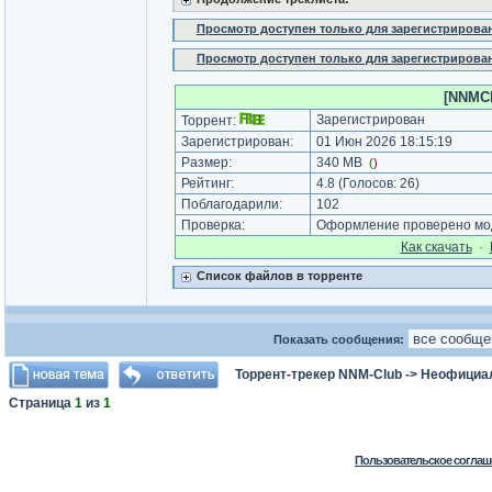
Просмотр доступен только для зарегистрирова
Просмотр доступен только для зарегистрирова
[NNMCl
Зарегистрирован
Торрент:
Зарегистрирован:
01 Июн 2026 18:15:19
Размер:
340 MB
(
)
Рейтинг:
4.8
(Голосов:
26
)
Поблагодарили:
102
Проверка:
Оформление проверено мод
Как cкачать
·
Список файлов в торренте
Показать сообщения:
Торрент-трекер NNM-Club
->
Неофициа
Страница
1
из
1
Пользовательское соглаш