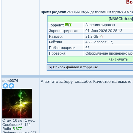
Вс
Время раздачи:
24/7 (минимум до появления первых 3-5 с
[NNMClub.to]
Зарегистрирован
Торрент:
Зарегистрирован:
01 Июн 2026 20:28:13
Размер:
21.3 GB
(
)
Рейтинг:
4.2
(Голосов:
17
)
Поблагодарили:
66
Проверка:
Оформление проверено мод
Как cкачать
·
Список файлов в торренте
sem0374
А вот это заберу, спасибо. Качество на высоте
Стаж: 16 лет 1 мес.
Сообщений: 124
Ratio:
5.677