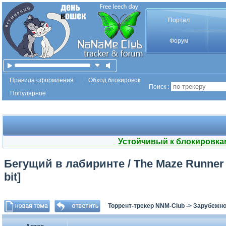
Портал
Форум
Правила оформления
Обход блокировок
Поиск :
Популярное
Устойчивый к блокировка
Бегущий в лабиринте / The Maze Runner 
bit]
Торрент-трекер NNM-Club
->
Зарубежно