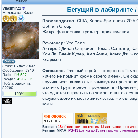
Автор
Vladimir21
®
Бегущий в лабиринте /
Модератор Видео
Производство:
США, Великобритания / 20th C
Gotham Group
Жанр:
фантастика
,
триллер
, приключения
Режиссер:
Уэс Болл
Актеры:
Дилан О’Брайен, Томас Сэнгстер, Ка
Хон Ли, Блейк Купер, Амл Амин, Алекс Дж. Ф
Кларксон
Стаж: 15 лет 7 мес.
Описание:
Главный герой — подросток Томас,
Сообщений: 1849
Ratio:
116.527
ничего не помнит, кроме своего имени. Он ока
Раздал:
45.67 TB
научившихся выживать в замкнутом пространст
Поблагодарили:
мальчик. Группа ребят проживает в «Приюте» 
50200
что удается вырастить на земле, и пытаются н
100%
окружающего их место жительства. Но однажд
комы...
6.8
568,786
/10
Возраст:
18+
(зрителям, достигшим 18 лет. запрещено для 
Рейтинг MPAA:
PG-13
(детям до 13 лет просмотр нежелате