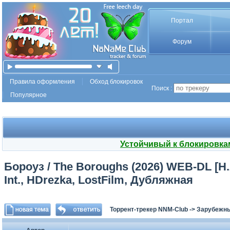
Портал
Форум
Правила оформления
Обход блокировок
Поиск :
Популярное
Устойчивый к блокировка
Бороуз / The Boroughs (2026) WEB-DL [H.2
Int., HDrezka, LostFilm, Дубляжная
Торрент-трекер NNM-Club
->
Зарубежн