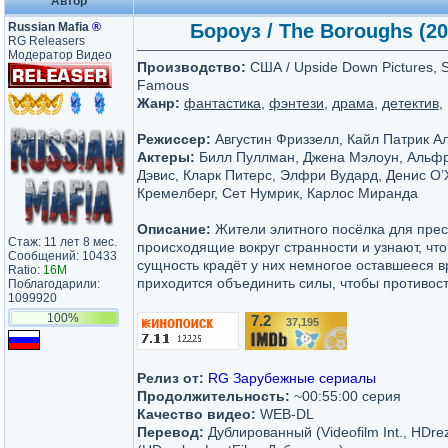
Автор
Russian Mafia
®
Бороуз / The Boroughs (20
RG Releasers
Модератор Видео
Производство:
США / Upside Down Pictures, S
Famous
Жанр:
фантастика
,
фэнтези
,
драма
,
детектив
,
Режиссер:
Августин Фриззелл, Кайл Патрик А
Актеры:
Билл Пуллман, Джена Мэлоун, Альф
Дэвис, Кларк Питерс, Элфри Вудард, Денис О’
Кремелберг, Сет Нумрик, Карлос Миранда
Описание:
Жители элитного посёлка для пре
Стаж: 11 лет 8 мес.
происходящие вокруг странности и узнают, чт
Сообщений: 10433
сущность крадёт у них немногое оставшееся 
Ratio:
16M
приходится объединить силы, чтобы противост
Поблагодарили:
1099920
100%
7.2
37,195
/10
Релиз от:
RG Зарубежные сериалы
Продолжительность:
~00:55:00 серия
Качество видео:
WEB-DL
Перевод:
Дублированный (Videofilm Int., HDr