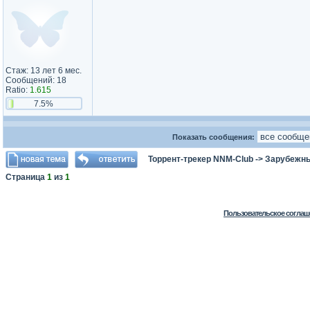
Стаж: 13 лет 6 мес.
Сообщений: 18
Ratio:
1.615
7.5%
Показать сообщения:
Торрент-трекер NNM-Club
->
Зарубежн
Страница
1
из
1
Пользовательское соглаш