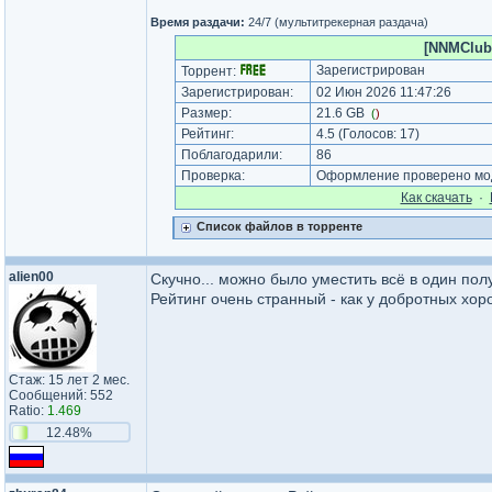
Время раздачи:
24/7 (мультитрекерная раздача)
[NNMClub.
Зарегистрирован
Торрент:
Зарегистрирован:
02 Июн 2026 11:47:26
Размер:
21.6 GB
(
)
Рейтинг:
4.5
(Голосов:
17
)
Поблагодарили:
86
Проверка:
Оформление проверено мод
Как cкачать
·
Список файлов в торренте
alien00
Скучно... можно было уместить всё в один пол
Рейтинг очень странный - как у добротных хо
Стаж: 15 лет 2 мес.
Сообщений: 552
Ratio:
1.469
12.48%