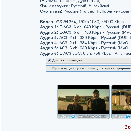
(HDrezka, LostFilm, Дубляжная)
Язык озвучки:
Русский, Английский
Субтитры:
Русские (Forced, Full), Английские 
Видео:
AVC/H.264, 1920x1080, ~5000 Kbps
Аудио 1:
E-AC3, 6 ch, 640 Kbps - Русский (DUB, 
Аудио 2:
E-AC3, 6 ch, 768 Kbps - Русский (MV
Аудио 3:
AC3, 2 ch, 320 Kbps - Русский (DUB,
Аудио 4:
AC3, 2 ch, 384 Kbps - Русский (MVO, 
Аудио 5:
AC3, 6 ch, 640 Kbps - Русский (MVO,
Аудио 6:
E-AC3 JOC, 6 ch, 768 Kbps - Английс
Доп. информация
Просмотр доступен только для зарегистрирова
Вс