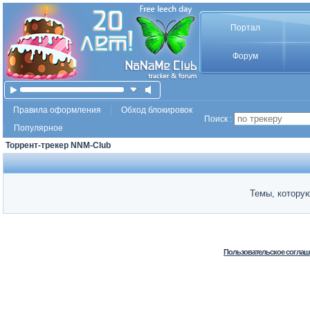
Портал
Форум
Правила оформления
Обход блокировок
Поиск :
Популярное
Торрент-трекер NNM-Club
Темы, которую
Пользовательское соглаш