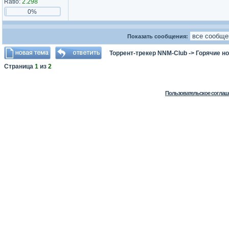
Ratio:
2.298
0%
Показать сообщения:
Торрент-трекер NNM-Club
->
Горячие н
Страница
1
из
2
Пользовательское соглаш