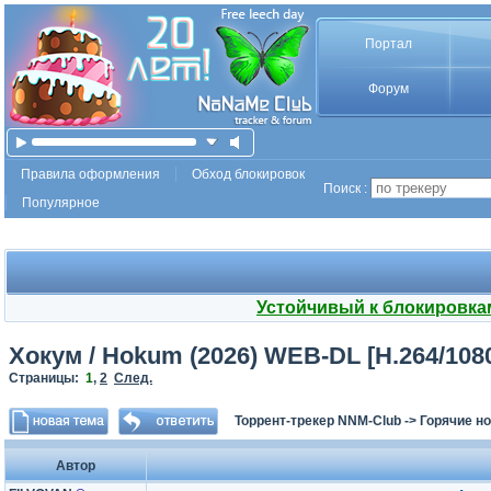
Портал
Форум
Правила оформления
Обход блокировок
Поиск :
Популярное
Устойчивый к блокировка
Хокум / Hokum (2026) WEB-DL [H.264/108
Страницы:
1
,
2
След.
Торрент-трекер NNM-Club
->
Горячие н
Автор