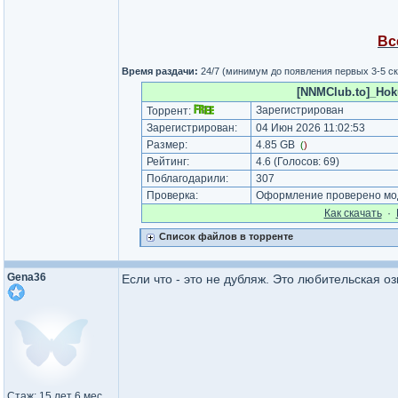
Вс
Время раздачи:
24/7 (минимум до появления первых 3-5 с
[NNMClub.to]_Hok
Зарегистрирован
Торрент:
Зарегистрирован:
04 Июн 2026 11:02:53
Размер:
4.85 GB
(
)
Рейтинг:
4.6
(Голосов:
69
)
Поблагодарили:
307
Проверка:
Оформление проверено мод
Как cкачать
·
Список файлов в торренте
Gena36
Если что - это не дубляж. Это любительская о
Стаж: 15 лет 6 мес.