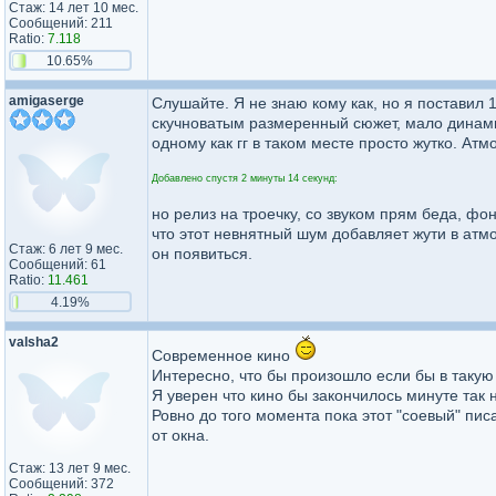
Стаж: 14 лет 10 мес.
Сообщений: 211
Ratio:
7.118
10.65%
amigaserge
Слушайте. Я не знаю кому как, но я поставил 1
скучноватым размеренный сюжет, мало динамик
одному как гг в таком месте просто жутко. А
Добавлено спустя 2 минуты 14 секунд:
но релиз на троечку, со звуком прям беда, фо
что этот невнятный шум добавляет жути в ат
Стаж: 6 лет 9 мес.
он появиться.
Сообщений: 61
Ratio:
11.461
4.19%
valsha2
Современное кино
Интересно, что бы произошло если бы в таку
Я уверен что кино бы закончилось минуте так 
Ровно до того момента пока этот "соевый" пис
от окна.
Стаж: 13 лет 9 мес.
Сообщений: 372