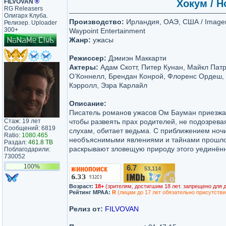
FILVOVAN
®
Хокум / H
RG Releasers
Олигарх Клуба.
Производство:
Ирландия, ОАЭ, США / Imagen
Релизер. Uploader
300+
Waypoint Entertainment
Жанр:
ужасы
Режиссер:
Дэмиэн Маккарти
Актеры:
Адам Скотт, Питер Кунан, Майкл Патр
О’Коннелл, Брендан Конрой, Флоренс Ордеш,
Кэрролл, Эзра Карлайл
Описание:
Писатель романов ужасов Ом Бауман приезжае
Стаж: 19 лет
чтобы развеять прах родителей, не подозревая
Сообщений: 6819
слухам, обитает ведьма. С приближением ночи
Ratio:
1080.465
необъяснимыми явлениями и тайнами прошлог
Раздал:
461.8 TB
раскрывают зловещую природу этого уединённ
Поблагодарили:
730052
100%
6.7
53,114
/10
Возраст:
18+
(зрителям, достигшим 18 лет. запрещено для 
Рейтинг MPAA:
R
(лицам до 17 лет обязательно присутстви
Релиз от:
FILVOVAN