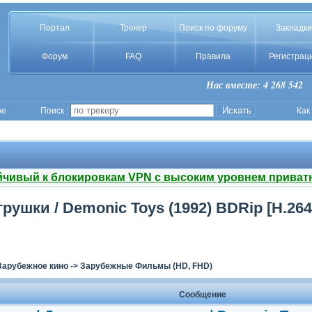
Портал
Трекер
Поиск по форуму
Закладки
Форум
FAQ
Правила
Регистрац
Нас вместе: 4 268 542
ое
Поиск :
Как
йчивый к блокировкам VPN с высоким уровнем приват
ушки / Demonic Toys (1992) BDRip [H.264
Зарубежное кино
->
Зарубежные Фильмы (HD, FHD)
Сообщение