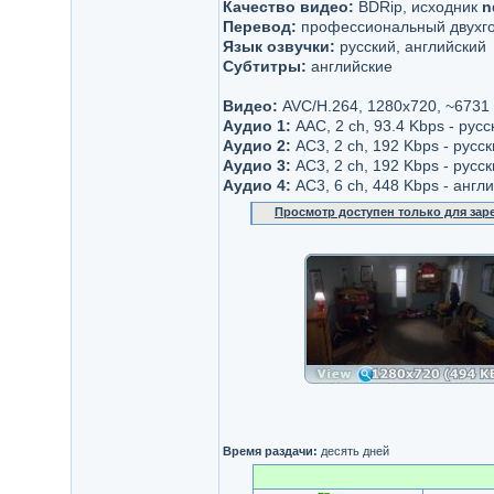
Качество видео:
BDRip, исходник
n
Перевод:
профессиональный двухгол
Язык озвучки:
русский, английский
Субтитры:
английские
Видео:
AVC/H.264, 1280x720, ~6731
Аудио 1:
AAC, 2 ch, 93.4 Kbps - рус
Аудио 2:
AC3, 2 ch, 192 Kbps - русс
Аудио 3:
AC3, 2 ch, 192 Kbps - русс
Аудио 4:
AC3, 6 ch, 448 Kbps - англ
Просмотр доступен только для за
Время раздачи:
десять дней