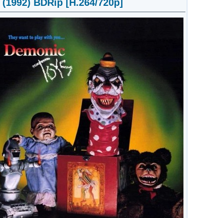
(1992) BDRip [H.264/720p]