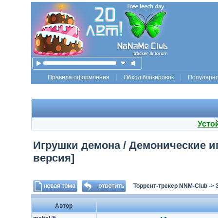
Правила оформления
Обход блокировок
Популярн
Усто
Игрушки демона / Демонические игр
версия]
Торрент-трекер NNM-Club
->
Автор