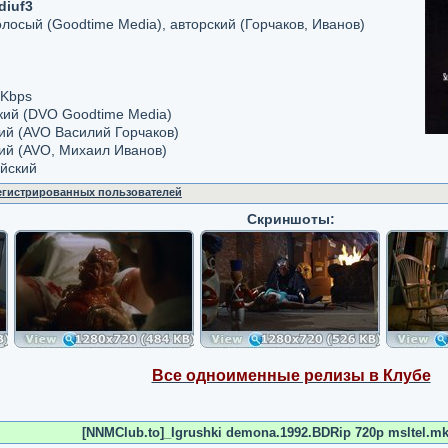
diuf3
осый (Goodtime Media), авторский (Горчаков, Иванов)
 Kbps
ский (DVO Goodtime Media)
кий (AVO Василий Горчаков)
кий (AVO, Михаил Иванов)
ийский
регистрированных пользователей
Скриншоты:
Все одноименные релизы в Клубе
[NNMClub.to]_Igrushki demona.1992.BDRip 720p msltel.mkv