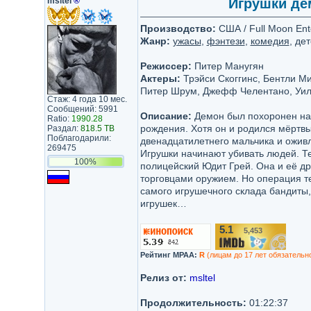
msltel
®
Игрушки дем
Производство:
США / Full Moon Ent
Жанр:
ужасы
,
фэнтези
,
комедия
, де
Режиссер:
Питер Манугян
Актеры:
Трэйси Скоггинс, Бентли Ми
Питер Шрум, Джефф Челентано, Уил
Стаж: 4 года 10 мес.
Сообщений: 5991
Описание:
Демон был похоронен на м
Ratio:
1990.28
рождения. Хотя он и родился мёртвы
Раздал:
818.5 TB
Поблагодарили:
двенадцатилетнего мальчика и оживля
269475
Игрушки начинают убивать людей. 
100%
полицейский Юдит Грей. Она и её д
торговцами оружием. Но операция те
самого игрушечного склада бандиты,
игрушек…
5.1
5,453
/10
Рейтинг MPAA:
R
(лицам до 17 лет обязательн
Релиз от:
msltel
Продолжительность:
01:22:37