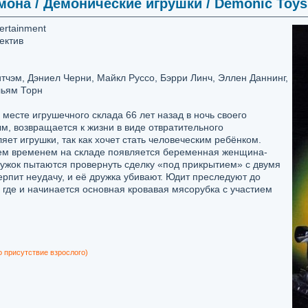
она / Демонические игрушки / Demonic Toys 
ertainment
тектив
тчэм, Дэниел Черни, Майкл Руссо, Бэрри Линч, Эллен Даннинг,
ьям Торн
есте игрушечного склада 66 лет назад в ночь своего
м, возвращается к жизни в виде отвратительного
ет игрушки, так как хочет стать человеческим ребёнком.
Тем временем на складе появляется беременная женщина-
ружок пытаются провернуть сделку «под прикрытием» с двумя
рпит неудачу, и её дружка убивают. Юдит преследуют до
 где и начинается основная кровавая мясорубка с участием
о присутствие взрослого)