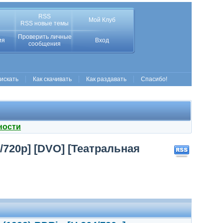
RSS
Мой Клуб
RSS новые темы
Проверить личные
ия
Вход
сообщения
 искать
Как скачивать
Как раздавать
Спасибо!
ности
/720p] [DVO] [Театральная