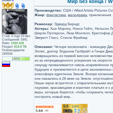
msltel
®
Мир без конца / W
Производство:
США / Allied Artists Pictures Co
Жанр:
фантастика
,
мелодрама
, приключения
Режиссер:
Эдвард Берндс
Актеры:
Хью Марлоу, Нэнси Гейтс, Нельсон Ли
Ширли Паттерсон, Лиза Монтелл, Кристофер Д
Стаж: 4 года 10 мес.
Эверетт Гласс, Стэнли Фрайзер
Сообщений: 5991
Ratio:
1990.408
Описание:
Четыре космонавта - командир Дж
Раздал:
818.6 TB
Поблагодарили:
Эллис, доктор Элдоном Галбрайт и Генри Джа
269506
возвращались из первой миссии человечества 
100%
из-за непредвиденного ускорения на скорости
секунду проваливается сквозь искривлённое п
будущее и приземляется в цепи заснеженных г
атмосфера идентична Земле. Вскоре космонав
они оказались в 26 веке на Земле, опустошён
Наши герои встретятся с отвратительными мут
пауками, красавицами в коротких платьях и с
веры, которые борются, чтобы сохранить чело
построить новый мир...
5.8
2,971
/10