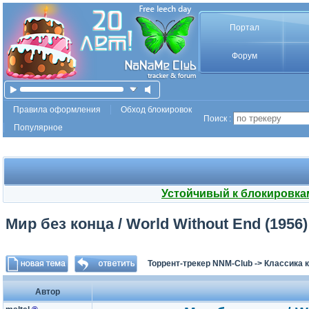
Портал
Форум
Правила оформления
Обход блокировок
Поиск :
Популярное
Устойчивый к блокировка
Мир без конца / World Without End (1956)
Торрент-трекер NNM-Club
->
Классика 
Автор