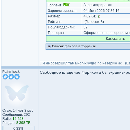
Зарегистрирован
Торрент:
Зарегистрирован:
04 Июн 2026 07:36:16
Размер:
4.62 GB
(
)
Рейтинг:
(Голосов:
8
)
Поблагодарили:
39
Проверка:
Оформление проверено мод
Как cкачать
·
Список файлов в торренте
_________________
...И не совершил там многих чудес по неверию их... (
Painshock
Свободное владение Фарнхэма бы экранизир
Стаж: 14 лет 3 мес.
Сообщений: 292
Ratio:
12.453
Раздал:
8.398 TB
0.33%