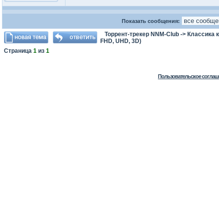
Показать сообщения:
Торрент-трекер NNM-Club
->
Классика 
FHD, UHD, 3D)
Страница
1
из
1
Пользовательское соглаш