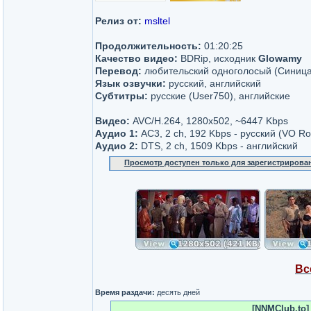
Релиз от:
msltel
Продолжительность:
01:20:25
Качество видео:
BDRip, исходник
Glowamy
Перевод:
любительский одноголосый (Синица
Язык озвучки:
русский, английский
Субтитры:
русские (User750), английские
Видео:
AVC/H.264, 1280x502, ~6447 Kbps
Аудио 1:
AC3, 2 ch, 192 Kbps - русский (VO Ro
Аудио 2:
DTS, 2 ch, 1509 Kbps - английский
Просмотр доступен только для зарегистрирова
Вс
Время раздачи:
десять дней
[NNMClub.to]_