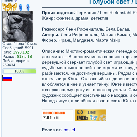
msltel
®
Голубой свет / D
Производство:
Германия / Leni Riefenstahl-P
Жанр:
фэнтези
,
драма
, детектив
Режиссер:
Лени Рифеншталь, Бела Балаш
Актеры:
Лени Рифеншталь, Матиас Виман, Ма
Фюрер, Франц Малдазея, Марта Мэйр
Стаж: 4 года 10 мес.
Сообщений: 5991
Описание:
Мистико-романтическая легенда о
Ratio:
1990.132
доломитах... В полнолуние на вершине горы р
Раздал:
818.5 TB
Поблагодарили:
деревушкой сверкает голубой свет, играющий 
269434
судьбе местных юношей: они стремятся к чуд
100%
разбиваются, не достигнув вершины. Рядом с 
отшельница Юнта. Оказавшийся в деревне не
влюбляется в неё и узнаёт тайну: Юнте извест
к сверкающему гроту из горного хрусталя. Са
художник сообщает крестьянам о находке, и он
Народ ликует, а лишённая своего света Юнта 
6.8
1,565
/10
Релиз от:
msltel