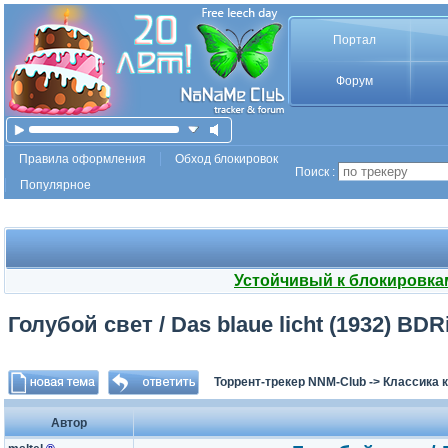
Портал
Форум
Правила оформления
Обход блокировок
Поиск :
Популярное
Устойчивый к блокировка
Голубой свет / Das blaue licht (1932) BDR
Торрент-трекер NNM-Club
->
Классика 
Автор