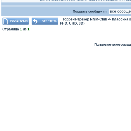
Показать сообщения:
Торрент-трекер NNM-Club
->
Классика 
FHD, UHD, 3D)
Страница
1
из
1
Пользовательское соглаш