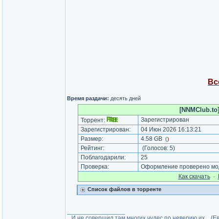
Вс
Время раздачи:
десять дней
[NNMClub.to]
Зарегистрирован
Торрент:
Зарегистрирован:
04 Июн 2026 16:13:21
Размер:
4.58 GB
(
)
Рейтинг:
(Голосов:
5
)
Поблагодарили:
25
Проверка:
Оформление проверено мод
Как cкачать
·
Список файлов в торренте
_________________
...И не совершил там многих чудес по неверию их... (