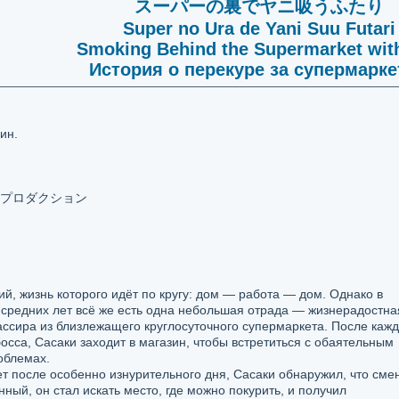
スーパーの裏でヤニ吸うふたり
Super no Ura de Yani Suu Futari
Smoking Behind the Supermarket wit
История о перекуре за супермарк
ин.
n / 旭プロダクション
, жизнь которого идёт по кругу: дом — работа — дом. Однако в
 средних лет всё же есть одна небольшая отрада — жизнерадостна
сира из близлежащего круглосуточного супермаркета. После кажд
осса, Сасаки заходит в магазин, чтобы встретиться с обаятельным
облемах.
т после особенно изнурительного дня, Сасаки обнаружил, что сме
ный, он стал искать место, где можно покурить, и получил