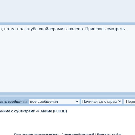
, но тут пол ютуба спойлерами завалено. Пришлось смотреть.
зать сообщения:
Аниме с субтитрами
->
Аниме (FullHD)
Пользовательское соглашение
|
Для правообладателей
|
Реклама на сайте