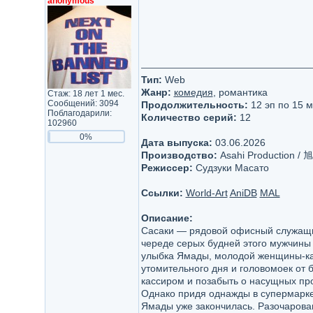
anonymous
Тип:
Web
Жанр:
комедия
, романтика
Стаж: 18 лет 1 мес.
Сообщений: 3094
Продолжительность:
12 эп по 15 м
Поблагодарили:
Количество серий:
12
102960
0%
Дата выпуска:
03.06.2026
Производство:
Asahi Productio
Режиссер:
Судзуки Масато
Ссылки:
World-Art
AniDB
MAL
Описание:
Сасаки — рядовой офисный служащий
череде серых будней этого мужчины
улыбка Ямады, молодой женщины-кас
утомительного дня и головомоек от б
кассиром и позабыть о насущных пр
Однако придя однажды в супермарке
Ямады уже закончилась. Разочарован