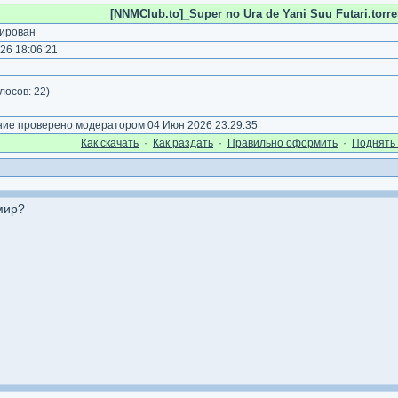
[NNMClub.to]_Super no Ura de Yani Suu Futari.torre
ирован
26 18:06:21
)
лосов:
22
)
е проверено модератором 04 Июн 2026 23:29:35
Как cкачать
·
Как раздать
·
Правильно оформить
·
Поднять 
мир?