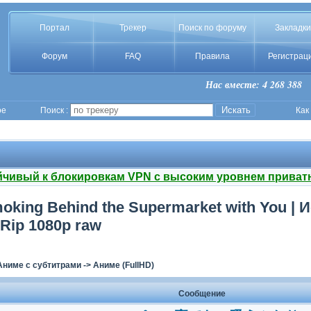
Портал
Трекер
Поиск по форуму
Закладки
Форум
FAQ
Правила
Регистрац
Нас вместе: 4 268 388
ое
Поиск :
Как
йчивый к блокировкам VPN с высоким уровнем приват
Smoking Behind the Supermarket with You | 
Rip 1080p raw
Аниме с субтитрами
->
Аниме (FullHD)
Сообщение