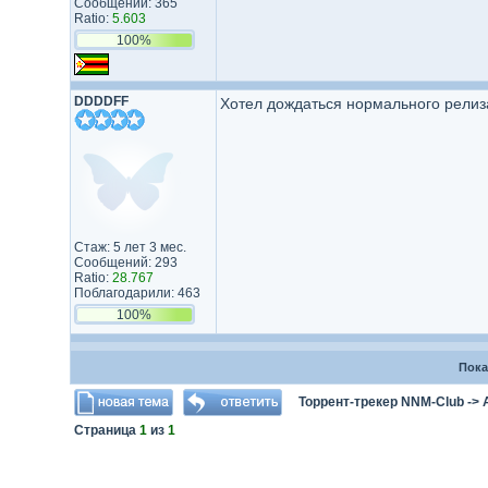
Сообщений: 365
Ratio:
5.603
100%
DDDDFF
Хотел дождаться нормального релиза
Стаж: 5 лет 3 мес.
Сообщений: 293
Ratio:
28.767
Поблагодарили: 463
100%
Пока
Торрент-трекер NNM-Club
->
Страница
1
из
1