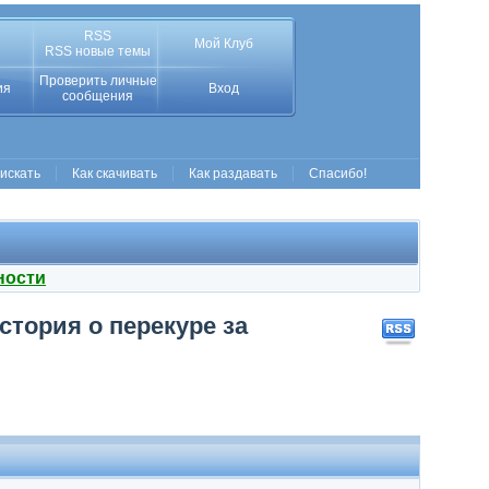
RSS
Мой Клуб
RSS новые темы
Проверить личные
ия
Вход
сообщения
 искать
Как скачивать
Как раздавать
Спасибо!
ности
История о перекуре за