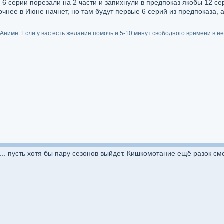
 6 серии порезали на 2 части и запихнули в предпоказ якобы 12 сер
очнее в Июне начнет, но там будут первые 6 серий из предпоказа, 
ниме. Если у вас есть желание помочь и 5-10 минут свободного времени в не
... пусть хотя бы пару сезонов выйдет. Кишкомотание ещё разок см