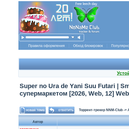
Правила оформления
Обход блокировок
Популярн
Усто
Super no Ura de Yani Suu Futari | 
супермаркетом [2026, Web, 12] Web
Торрент-трекер NNM-Club
->
Автор