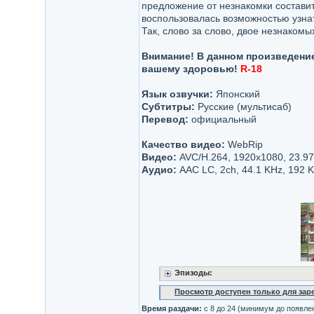
предложение от незнакомки состави
воспользовалась возможностью узнат
Так, слово за слово, двое незнакомы
Внимание! В данном произведение
вашему здоровью!
R-18
Язык озвучки:
Японский
Субтитры:
Русские (мультисаб)
Перевод:
официальный
Качество видео:
WebRip
Видео:
AVC/H.264, 1920х1080, 23.976
Аудио:
AAC LC, 2ch, 44.1 KHz, 192 
Эпизоды:
Просмотр доступен только для за
Время раздачи:
с 8 до 24 (минимум до появле