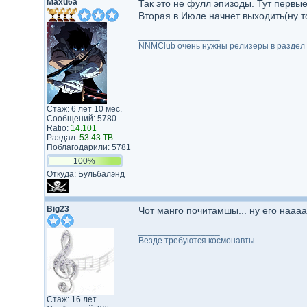
Maxu6a
Так это не фулл эпизоды. Тут первые
Вторая в Июле начнет выходить(ну т
_________________
NNMClub очень нужны релизеры в раздел А
Стаж: 6 лет 10 мес.
Сообщений: 5780
Ratio:
14.101
Раздал:
53.43 TB
Поблагодарили: 5781
100%
Откуда: Бульбалэнд
Big23
Чот манго почитамшы... ну его наааа
_________________
Везде требуются космонавты
Стаж: 16 лет