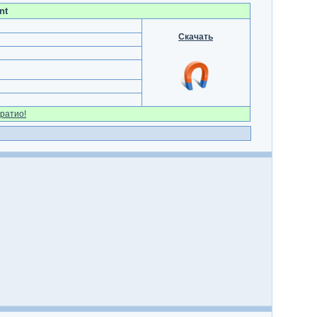
nt
Скачать
ратио!