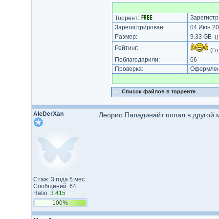
Зарегистр
Торрент:
Зарегистрирован:
04 Июн 20
Размер:
9.33 GB
(
Рейтинг:
(Го
Поблагодарили:
66
Проверка:
Оформлени
Список файлов в торренте
AleDerXan
Леорио Паладинайт попал в другой 
Стаж: 3 года 5 мес.
Сообщений: 64
Ratio:
3.415
100%