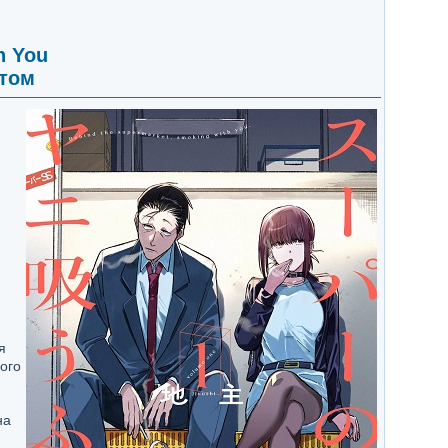
h You
етом
я
ого
на