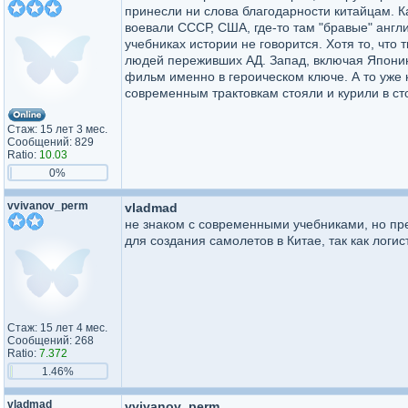
принесли ни слова благодарности китайцам. Ка
воевали СССР, США, где-то там "бравые" англ
учебниках истории не говорится. Хотя то, что
людей переживших АД. Запад, включая Японию,
фильм именно в героическом ключе. А то уже 
современным трактовкам стояли и курили в с
Стаж: 15 лет 3 мес.
Сообщений: 829
Ratio:
10.03
0%
vvivanov_perm
vladmad
не знаком с современными учебниками, но пре
для создания самолетов в Китае, так как логи
Стаж: 15 лет 4 мес.
Сообщений: 268
Ratio:
7.372
1.46%
vladmad
vvivanov_perm