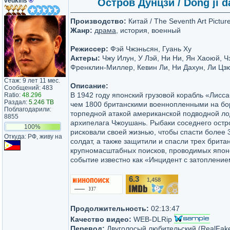
vedkins
®
Остров Дунцзи / Dong ji d
Производство:
Китай / The Seventh Art Pictur
Жанр:
драма
, история, военный
Режиссер:
Фэй Чжэньсян, Гуань Ху
Актеры:
Чжу Илун, У Лэй, Ни Ни, Ян Хаоюй, 
Френклин-Миллер, Кевин Ли, Ни Дахун, Ли Цз
Стаж: 9 лет 11 мес.
Описание:
Сообщений: 483
В 1942 году японский грузовой корабль «Лисс
Ratio:
48.296
Раздал:
5.246 TB
чем 1800 британскими военнопленными на бо
Поблагодарили:
торпедной атакой американской подводной лод
8855
архипелага Чжоушань. Рыбаки соседнего остр
100%
рисковали своей жизнью, чтобы спасти более 
Откуда: РФ, живу на
солдат, а также защитили и спасли трех брита
крупномасштабных поисков, проводимых япон
событие известно как «Инцидент с затоплени
6.3
1,458
/10
Продолжительность:
02:13:47
Качество видео:
WEB-DLRip
Перевод:
Двуголосый любительский (RealFak