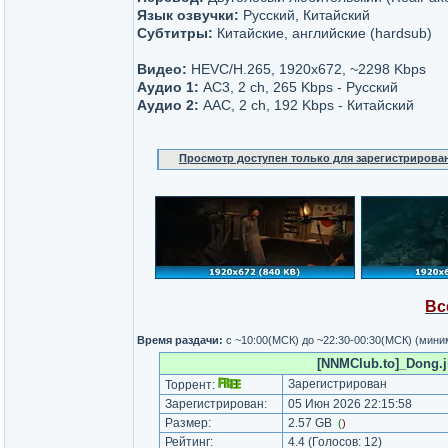
Язык озвучки:
Русский, Китайский
Субтитры:
Китайские, английские (hardsub)
Видео:
HEVC/H.265, 1920x672, ~2298 Kbps
Аудио 1:
AC3, 2 ch, 265 Kbps - Русский
Аудио 2:
AAC, 2 ch, 192 Kbps - Китайский
Просмотр доступен только для зарегистрирова
Вс
Время раздачи:
с ~10:00(МСК) до ~22:30-00:30(МСК) (мин
[NNMClub.to]_Dong.j
Зарегистрирован
Торрент:
Зарегистрирован:
05 Июн 2026 22:15:58
Размер:
2.57 GB
(
)
Рейтинг:
4.4
(Голосов:
12
)