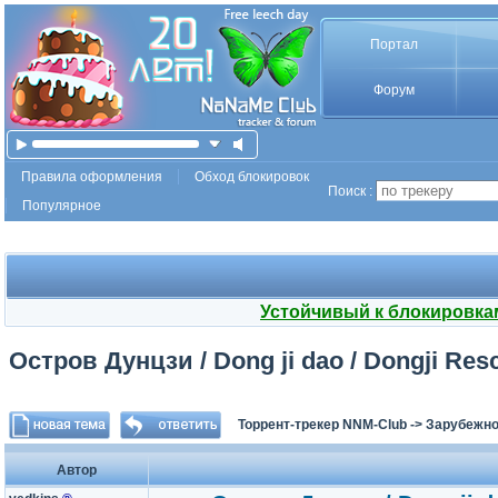
Портал
Форум
Правила оформления
Обход блокировок
Поиск :
Популярное
Устойчивый к блокировка
Остров Дунцзи / Dong ji dao / Dongji Res
Торрент-трекер NNM-Club
->
Зарубежно
Автор