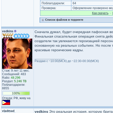
Поблагодарили:
64
Проверка:
Оформление проверено мод
Как cкачать
·
Список файлов в торренте
vedkins
®
Сначала думал, будет очередная пафосная вое
Финальная спасательная операция снята дейс
создатели так увлекаются героизацией персон
основанную на реальных событиях. Но после т
красивые героические кадры.
_________________
Раздаю с ~10:00(МСК) до ~22:30-00:30(МСК)
Стаж: 9 лет 11 мес.
Сообщений: 483
Ratio:
48.296
Раздал:
5.246 TB
Поблагодарили:
8855
100%
Откуда: РФ, живу на
vladmad
vedkins
Это реальная история, которую брита