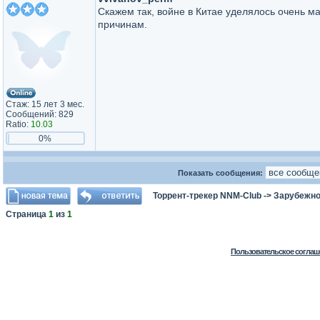
Скажем так, войне в Китае уделялось очень м
причинам.
Стаж: 15 лет 3 мес.
Сообщений: 829
Ratio:
10.03
0%
Показать сообщения:
Торрент-трекер NNM-Club
->
Зарубежно
Страница
1
из
1
Пользовательское соглаш