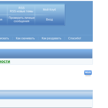
RSS
Мой Клуб
RSS новые темы
Проверить личные
ия
Вход
сообщения
 искать
Как скачивать
Как раздавать
Спасибо!
ности