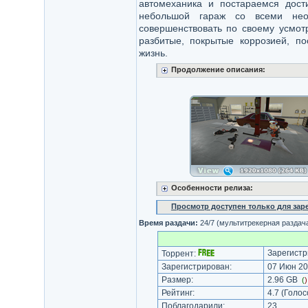
автомеханика и постараемся дост
небольшой гараж со всеми нео
совершенствовать по своему усмот
разбитые, покрытые коррозией, п
жизнь.
Продолжение описания:
Особенности релиза:
Просмотр доступен только для за
Время раздачи:
24/7 (мультитрекерная раздач
Зарегистр
Торрент:
Зарегистрирован:
07 Июн 20
Размер:
2.96 GB
(
Рейтинг:
4.7
(Голос
Поблагодарили:
23