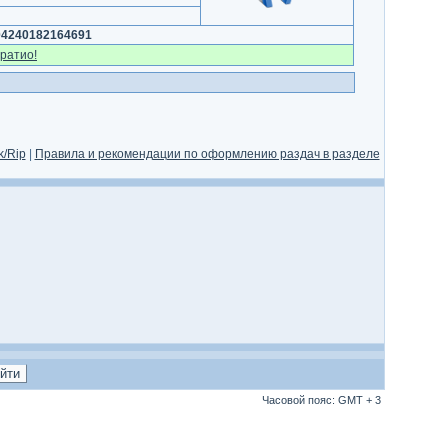
04240182164691
ратио!
/Rip
|
Правила и рекомендации по оформлению раздач в разделе
Часовой пояс: GMT + 3