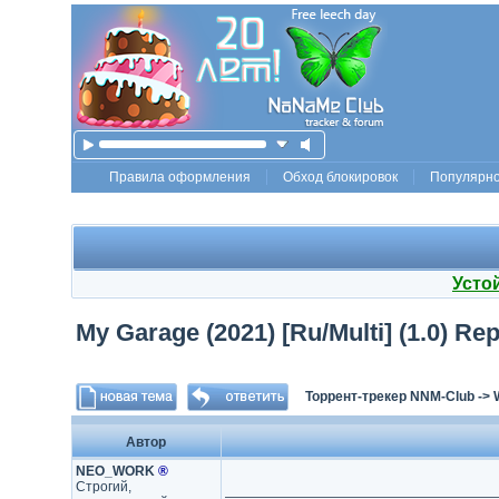
Правила оформления
Обход блокировок
Популярн
Усто
My Garage (2021) [Ru/Multi] (1.0) Rep
Торрент-трекер NNM-Club
->
Автор
NEO_WORK
®
Строгий,