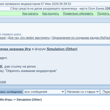
е проверено модератором 07 Июн 2026 06:39:52
Сбор средств на диски раздающего хранилища - карта Ozon Банка
22
Как cкачать
·
Как раздать
·
Правильно оформить
·
Поднять 
 первого шага...
ware
|
Для тех, кто любит мастерить
|
Ограничения по созданию раздач RePack
ячие новинки Игр
в форум
Simulation (Other)
здел.
RK
, дав ссылку на релиз.
опку "Обратить внимание модераторов".
елов
зать сообщения:
Win Игры
->
Simulation (Other)