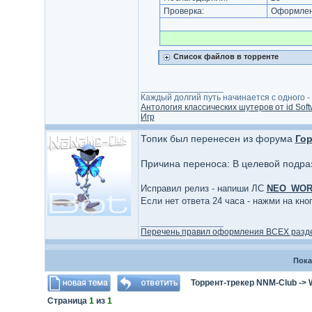
Проверка:
Оформлени
Список файлов в торренте
_________________
Каждый долгий путь начинается с одного - с
Антология классических шутеров от id Soft
Игр
Топик был перенесен из форума
Гор
Причина переноса: В целевой подра
Исправил релиз - напиши ЛС
NEO_WO
Если нет ответа 24 часа - нажми на кн
_________________
Перечень правил оформления ВСЕХ разд
Пока
Торрент-трекер NNM-Club
->
Страница
1
из
1