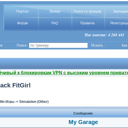
Портал
Трекер
Поиск по форуму
Закладки
Форум
FAQ
Правила
Регистрац
Нас вместе: 4 268 441
ое
Поиск :
Как
йчивый к блокировкам VPN с высоким уровнем приват
ack FitGirl
Win Игры
->
Simulation (Other)
Сообщение
My Garage