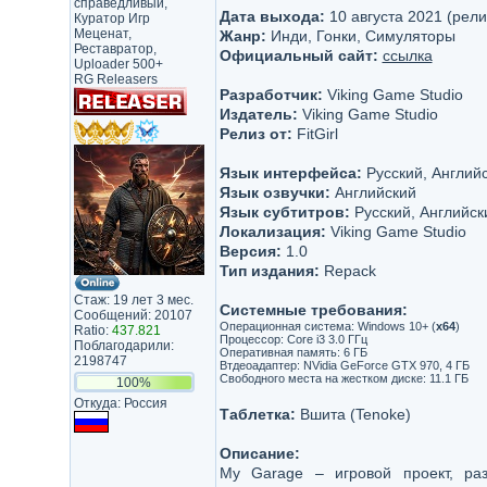
справедливый,
Дата выхода:
10 августа 2021 (рели
Куратор Игр
Меценат,
Жанр:
Инди, Гонки, Симуляторы
Реставратор,
Официальный сайт:
ссылка
Uploader 500+
RG Releasers
Разработчик:
Viking Game Studio
Издатель:
Viking Game Studio
Релиз от:
FitGirl
Язык интерфейса:
Русский, Английс
Язык озвучки:
Английский
Язык субтитров:
Русский, Английск
Локализация:
Viking Game Studio
Версия:
1.0
Тип издания:
Repack
Стаж: 19 лет 3 мес.
Системные требования:
Сообщений: 20107
Операционная система: Windows 10+ (
x64
)
Ratio:
437.821
Процессор: Core i3 3.0 ГГц
Поблагодарили:
Оперативная память: 6 ГБ
2198747
Втдеоадаптер: NVidia GeForce GTX 970, 4 ГБ
Свободного места на жестком диске: 11.1 ГБ
100%
Откуда: Россия
Таблетка:
Вшита (Tenoke)
Описание:
My Garage – игровой проект, ра