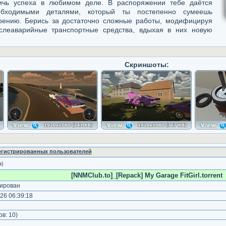
ичь успеха в любимом деле. В распоряжении тебе даётся
бходимыми деталями, который ты постепенно сумеешь
рению. Берись за достаточно сложные работы, модифицируя
ослеаварийные транспортные средства, вдыхая в них новую
Скриншоты:
регистрированных пользователей
а)
[NNMClub.to]_[Repack] My Garage FitGirl.torrent
ирован
26 06:39:18
)
ов:
10
)