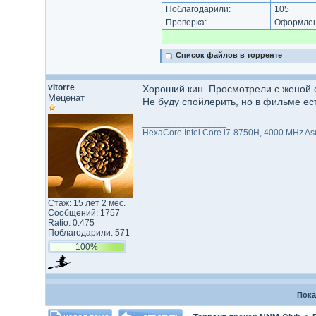
Поблагодарили:
105
Проверка:
Оформлени
Список файлов в торренте
vitorre
Хороший кин. Просмотрели с женой 
Меценат
Не буду спойлерить, но в фильме ес
_________________
HexaCore Intel Core i7-8750H, 4000 MHz A
Стаж: 15 лет 2 мес.
Сообщений: 1757
Ratio: 0.475
Поблагодарили: 571
100%
Пока