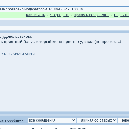
е проверено модератором 07 Июн 2026 11:33:19
Как cкачать
·
Как раздать
·
Правильно оформить
·
Поднять 
с удовольствием.
ть приятный бонус который меня приятно удивил (не про кекас)
sus ROG Strix GL503GE
зать сообщения: