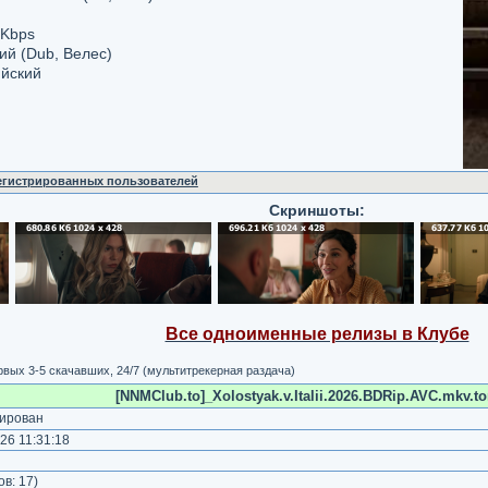
 Kbps
ий (Dub, Велес)
ийский
регистрированных пользователей
Скриншоты:
Все одноименные релизы в Клубе
вых 3-5 скачавших, 24/7 (мультитрекерная раздача)
[NNMClub.to]_Xolostyak.v.Italii.2026.BDRip.AVC.mkv.to
ирован
26 11:31:18
)
ов:
17
)