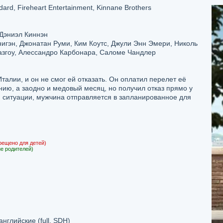
ard, Fireheart Entertainment, Kinnane Brothers
Дэниэл Киннэн
игэн, Джонатан Руми, Ким Коутс, Джули Энн Эмери, Николь
азгоу, Алессандро Карбонара, Саломе Чандлер
талии, и он не смог ей отказать. Он оплатил перелет её
ию, а заодно и медовый месяц, но получил отказ прямо у
ой ситуации, мужчина отправляется в запланированное для
рещено для детей)
е родителей)
, английские (full, SDH)