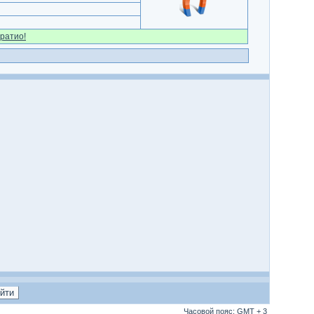
ратио!
Часовой пояс: GMT + 3