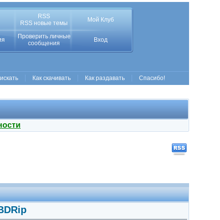
RSS
Мой Клуб
RSS новые темы
Проверить личные
ия
Вход
сообщения
 искать
Как скачивать
Как раздавать
Спасибо!
ности
 BDRip