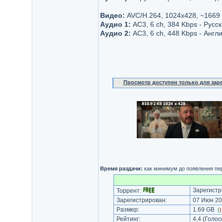
Видео:
AVC/H.264, 1024x428, ~1669
Аудио 1:
AC3, 6 ch, 384 Kbps - Русск
Аудио 2:
AC3, 6 ch, 448 Kbps - Англ
Просмотр доступен только для за
Время раздачи:
как минимум до появления пер
Зарегистр
Торрент:
Зарегистрирован:
07 Июн 20
Размер:
1.69 GB
(
Рейтинг:
4.4
(Голос