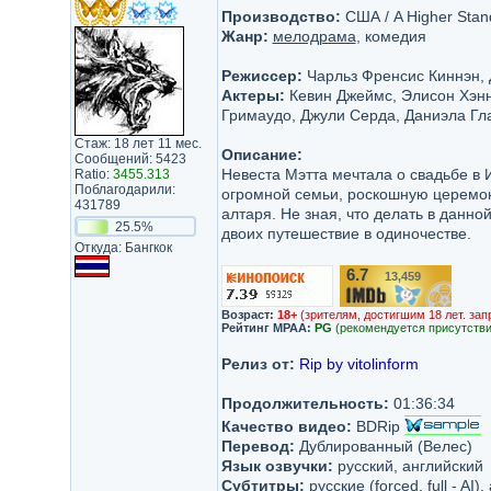
Производство:
США / A Higher Stand
Жанр:
мелодрама
, комедия
Режиссер:
Чарльз Френсис Киннэн, 
Актеры:
Кевин Джеймс, Элисон Хэнн
Гримаудо, Джули Серда, Даниэла Гл
Стаж: 18 лет 11 мес.
Описание:
Сообщений: 5423
Невеста Мэтта мечтала о свадьбе в И
Ratio:
3455.313
Поблагодарили:
огромной семьи, роскошную церемон
431789
алтаря. Не зная, что делать в данн
25.5%
двоих путешествие в одиночестве.
Откуда: Бангкок
6.7
13,459
/10
Возраст:
18+
(зрителям, достигшим 18 лет. зап
Рейтинг MPAA:
PG
(рекомендуется присутстви
Релиз от:
Rip by vitolinform
Продолжительность:
01:36:34
Качество видео:
BDRip
Перевод:
Дублированный (Велес)
Язык озвучки:
русский, английский
Субтитры:
русские (forced, full - AI)