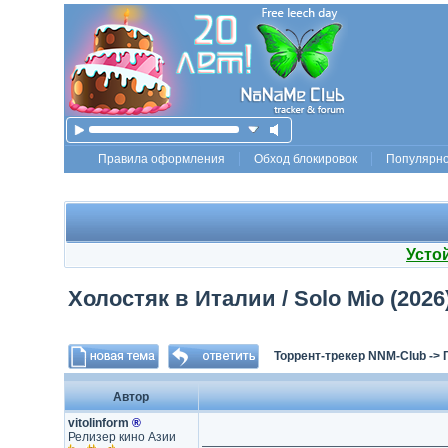
Правила оформления
Обход блокировок
Популярн
Усто
Холостяк в Италии / Solo Mio (2026
Торрент-трекер NNM-Club
->
Автор
vitolinform
®
Релизер кино Азии