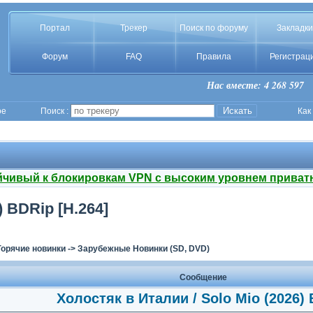
Портал
Трекер
Поиск по форуму
Закладки
Форум
FAQ
Правила
Регистрац
Нас вместе: 4 268 597
ое
Поиск :
Как
йчивый к блокировкам VPN с высоким уровнем приват
) BDRip [H.264]
Горячие новинки
->
Зарубежные Новинки (SD, DVD)
Сообщение
Холостяк в Италии / Solo Mio (2026)