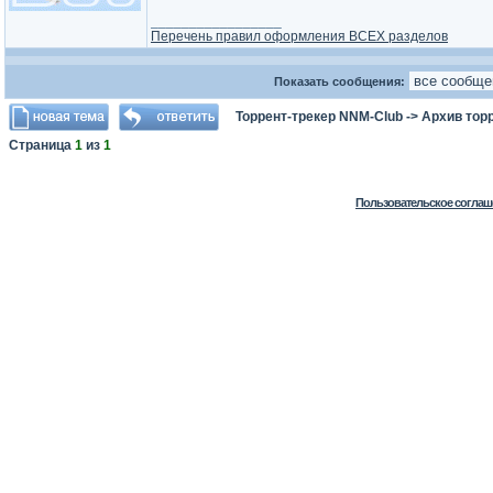
_________________
Перечень правил оформления ВСЕХ разделов
Показать сообщения:
Торрент-трекер NNM-Club
->
Архив тор
Страница
1
из
1
Пользовательское соглаш