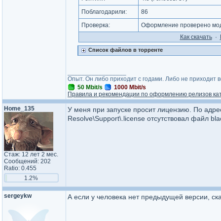
Поблагодарили:
86
Проверка:
Оформление проверено мод
Как cкачать
·
Список файлов в торренте
_________________
Опыт. Он либо приходит с годами. Либо не приходит 
50 Mbit/s
1000 Mbit/s
Правила и рекомендации по оформлению релизов ка
Home_135
У меня при запуске просит лицензию. По адрес
Resolve\Support\.license отсутствовал файл bl
Стаж: 12 лет 2 мес.
Сообщений: 202
Ratio: 0.455
1.2%
sergeykw
А если у человека нет предыдущей версии, ск