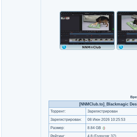
Вре
[NNMClub.to]_Blackmagic Desig
Торрент:
Зарегистрирован
Зарегистрирован:
08 Июн 2026 10:25:53
Размер:
8.84 GB
(
)
Рейтинг:
4.8
(Голосов:
37
)