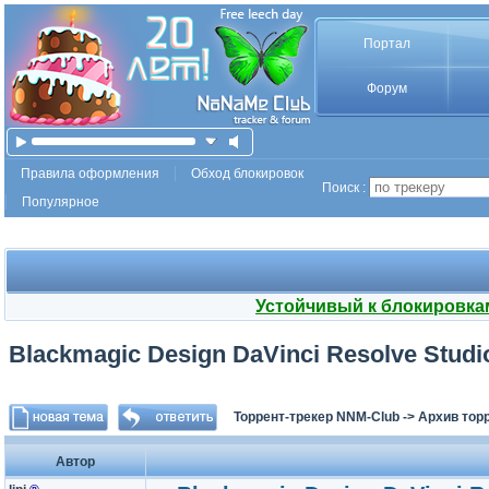
Портал
Форум
Правила оформления
Обход блокировок
Поиск :
Популярное
Устойчивый к блокировка
Blackmagic Design DaVinci Resolve Studio 
Торрент-трекер NNM-Club
->
Архив тор
Автор