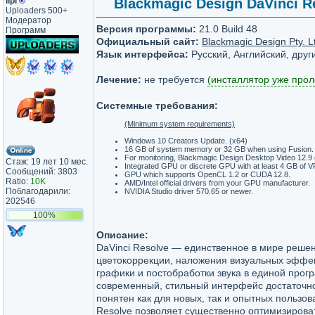
lipi
®
Blackmagic Design DaVinci Res
Uploaders 500+
Модератор
Версия программы:
21.0 Build 48
Программ
Официальный сайт:
Blackmagic Design Pty. L
Язык интерфейса:
Русский, Английский, друг
Лечение:
не требуется
(инсталлятор уже прол
Системные требования:
(Minimum system requirements)
Windows 10 Creators Update. (x64)
16 GB of system memory or 32 GB when using Fusion.
For monitoring, Blackmagic Design Desktop Video 12.9 o
Стаж: 19 лет 10 мес.
Integrated GPU or discrete GPU with at least 4 GB of 
Сообщений: 3803
GPU which supports OpenCL 1.2 or CUDA 12.8.
Ratio:
10K
AMD/Intel official drivers from your GPU manufacturer.
Поблагодарили:
NVIDIA Studio driver 570.65 or newer.
202546
100%
Описание:
DaVinci Resolve — единственное в мире реше
цветокоррекции, наложения визуальных эффек
графики и постобработки звука в единой прог
современный, стильный интерфейс достаточно
понятен как для новых, так и опытных пользов
Resolve позволяет существенно оптимизирова