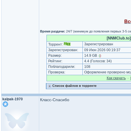
Вс
Время раздачи:
24/7 (минимум до появления первых 3-5 с
[NNMClub.to]_
Зарегистрирован
Торрент:
Зарегистрирован:
09 Июн 2026 00:19:37
Размер:
14.9 GB
(
)
Рейтинг:
4.4
(Голосов:
34
)
Поблагодарили:
108
Проверка:
Оформление проверено мод
Как cкачать
·
Список файлов в торренте
kalpak-1970
Класс-Спасибо