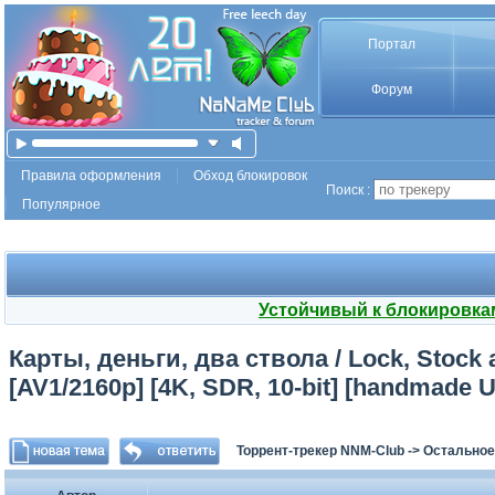
Портал
Форум
Правила оформления
Обход блокировок
Поиск :
Популярное
Устойчивый к блокировка
Карты, деньги, два ствола / Lock, Stock
[AV1/2160p] [4K, SDR, 10-bit] [handmade U
Торрент-трекер NNM-Club
->
Остальное