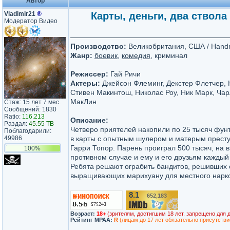
Автор
Vladimir21
®
Карты, деньги, два ствола 
Модератор Видео
Производство:
Великобритания, США / Handma
Жанр:
боевик
,
комедия
, криминал
Режиссер:
Гай Ричи
Актеры:
Джейсон Флеминг, Декстер Флетчер, 
Стивен Макинтош, Николас Роу, Ник Марк, Чар
МакЛин
Стаж: 15 лет 7 мес.
Сообщений: 1830
Ratio:
116.213
Описание:
Раздал:
45.55 TB
Четверо приятелей накопили по 25 тысяч фунт
Поблагодарили:
49986
в карты с опытным шулером и матерым престу
Гарри Топор. Парень проиграл 500 тысяч, на 
100%
противном случае и ему и его друзьям каждый 
Ребята решают ограбить бандитов, решивших о
выращивающих марихуану для местного нарк
8.1
652,183
/10
Возраст:
18+
(зрителям, достигшим 18 лет. запрещено для 
Рейтинг MPAA:
R
(лицам до 17 лет обязательно присутстви